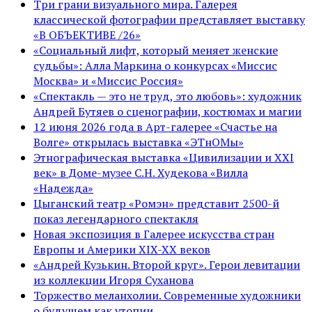
Три грани визуального мира. Галерея
классической фотографии представляет выставку
«В ОБЪЕКТИВЕ /26»
«Социальный лифт, который меняет женские
судьбы»: Алла Маркина о конкурсах «Миссис
Москва» и «Миссис Россия»
«Спектакль — это не труд, это любовь»: художник
Андрей Бутяев о сценографии, костюмах и магии
12 июня 2026 года в Арт-галерее «Счастье на
Волге» открылась выставка «ЭТнОМы»
Этнографическая выставка «Цивилизации и ХХI
век» в Доме-музее С.Н. Худекова «Вилла
«Надежда»
Цыганский театр «Ромэн» представит 2500-й
показ легендарного спектакля
Новая экспозиция в Галерее искусства стран
Европы и Америки XIX-XX веков
«Андрей Кузькин. Второй круг». Герои левитации
из коллекции Игоря Суханова
Торжество меланхолии. Современные художники
о будущем как утопии