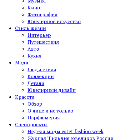
Музыка
Кино
Фотография
Ювелирное искусство
Стиль жизни
Интерьер
Путешествия
Авто
Кухня
Мода
Люди стиля
Коллекции
Детали
Ювелирный дизайн
Красота
Обзор
О лице и не только
Парфюмерия
Спецпроекты
Неделя моды estet fashion week
Журнал "Гильдия ювелиров России