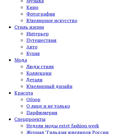
Музыка
Кино
Фотография
Ювелирное искусство
Стиль жизни
Интерьер
Путешествия
Авто
Кухня
Мода
Люди стиля
Коллекции
Детали
Ювелирный дизайн
Красота
Обзор
О лице и не только
Парфюмерия
Спецпроекты
Неделя моды estet fashion week
Журнал "Гильдия ювелиров России