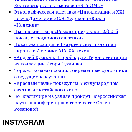
Волге» открылась выставка «ЭТнОМы»
Этнографическая выставка «Цивилизации и ХХI
век» в Доме-музее С.Н. Худекова «Вилла
«Надежда»
Цыганский театр «Ромэн» представит 2500-й
показ легендарного спектакля
Новая экспозиция в Галерее искусства стран
Европы и Америки XIX-XX веков
«Андрей Кузькин. Второй круг». Герои левитации
из коллекции Игоря Суханова
Торжество меланхолии. Современные художники
о будущем как утопии
«Красный шёлк» покажут на Международном
фестивале китайского кино
Во Владимире и Суздале пройдет Всероссийская
научная конференция о творчестве Ольги
Розановой
INSTAGRAM