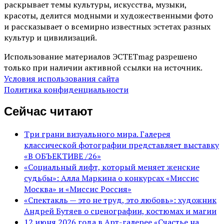
раскрывает темы культуры, искусства, музыки,
красоты, делится модными и художественными фото
и рассказывает о всемирно известных эстетах разных
культур и цивилизаций.
Использование материалов ЭСТЕТmag разрешено
только при наличии активной ссылки на источник.
Условия использования сайта
Политика конфиденциальности
Сейчас читают
Три грани визуального мира. Галерея
классической фотографии представляет выставку
«В ОБЪЕКТИВЕ /26»
«Социальный лифт, который меняет женские
судьбы»: Алла Маркина о конкурсах «Миссис
Москва» и «Миссис Россия»
«Спектакль — это не труд, это любовь»: художник
Андрей Бутяев о сценографии, костюмах и магии
12 июня 2026 года в Арт-галерее «Счастье на