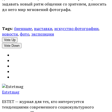
задавать новый ритм общения со зрителем, доносить
до него мир мгновений фотографа.
Tags:
биеннале
,
выставки
,
искусство фотографии
,
новости
,
фото
,
экспозиции
Vote Up
Vote Down
Estetmag
ESTET — журнал для тех, кто интересуeтся
тенденциями современного социокультурного