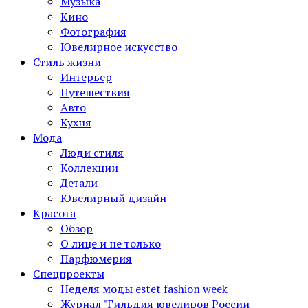
Музыка
Кино
Фотография
Ювелирное искусство
Стиль жизни
Интерьер
Путешествия
Авто
Кухня
Мода
Люди стиля
Коллекции
Детали
Ювелирный дизайн
Красота
Обзор
О лице и не только
Парфюмерия
Спецпроекты
Неделя моды estet fashion week
Журнал "Гильдия ювелиров России