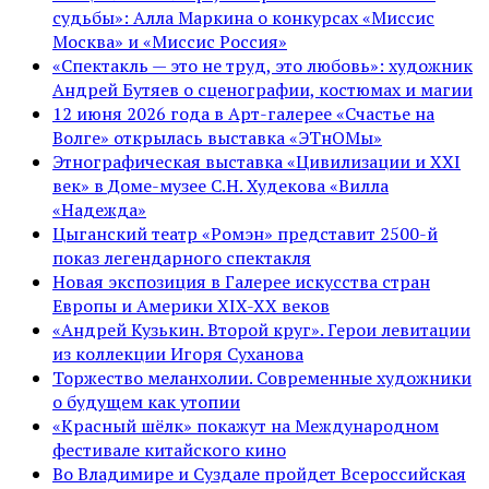
судьбы»: Алла Маркина о конкурсах «Миссис
Москва» и «Миссис Россия»
«Спектакль — это не труд, это любовь»: художник
Андрей Бутяев о сценографии, костюмах и магии
12 июня 2026 года в Арт-галерее «Счастье на
Волге» открылась выставка «ЭТнОМы»
Этнографическая выставка «Цивилизации и ХХI
век» в Доме-музее С.Н. Худекова «Вилла
«Надежда»
Цыганский театр «Ромэн» представит 2500-й
показ легендарного спектакля
Новая экспозиция в Галерее искусства стран
Европы и Америки XIX-XX веков
«Андрей Кузькин. Второй круг». Герои левитации
из коллекции Игоря Суханова
Торжество меланхолии. Современные художники
о будущем как утопии
«Красный шёлк» покажут на Международном
фестивале китайского кино
Во Владимире и Суздале пройдет Всероссийская