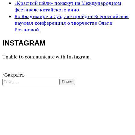
«Красный шёлк» покажут на Международном
фестивале китайского кино
Во Владимире и Суздале пройдет Всероссийская
научная конференция о творчестве Ольги
Розановой
INSTAGRAM
Unable to communicate with Instagram.
×
Закрыть
Поиск