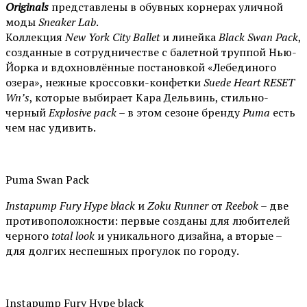
Originals
представлены в обувных корнерах уличной
моды
Sneaker Lab
.
Коллекция
New York City Ballet
и линейка
Black Swan Pack
,
созданные в сотрудничестве с балетной труппой Нью-
Йорка и вдохновлённые постановкой «Лебединого
озера», нежные кроссовки-конфетки
Suede Heart RESET
Wn’s
, которые выбирает Кара Дельвинь, стильно-
черный
Explosive pack
– в этом сезоне бренду
Puma
есть
чем нас удивить.
Puma Swan Pack
Instapump Fury Hype black
и
Zoku Runner
от
Reebok
– две
противоположности: первые созданы для любителей
черного
total look
и уникального дизайна, а вторые –
для долгих неспешных прогулок по городу.
Instapump Fury Hype black