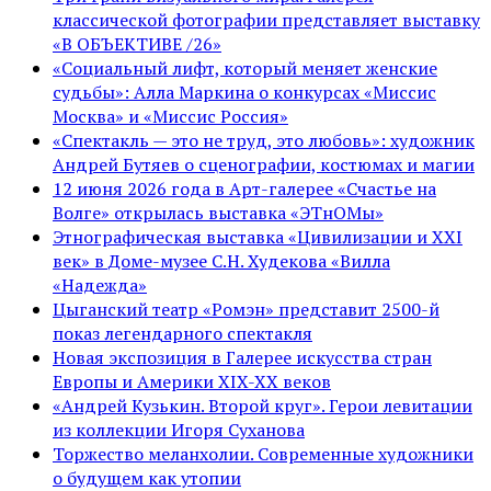
классической фотографии представляет выставку
«В ОБЪЕКТИВЕ /26»
«Социальный лифт, который меняет женские
судьбы»: Алла Маркина о конкурсах «Миссис
Москва» и «Миссис Россия»
«Спектакль — это не труд, это любовь»: художник
Андрей Бутяев о сценографии, костюмах и магии
12 июня 2026 года в Арт-галерее «Счастье на
Волге» открылась выставка «ЭТнОМы»
Этнографическая выставка «Цивилизации и ХХI
век» в Доме-музее С.Н. Худекова «Вилла
«Надежда»
Цыганский театр «Ромэн» представит 2500-й
показ легендарного спектакля
Новая экспозиция в Галерее искусства стран
Европы и Америки XIX-XX веков
«Андрей Кузькин. Второй круг». Герои левитации
из коллекции Игоря Суханова
Торжество меланхолии. Современные художники
о будущем как утопии