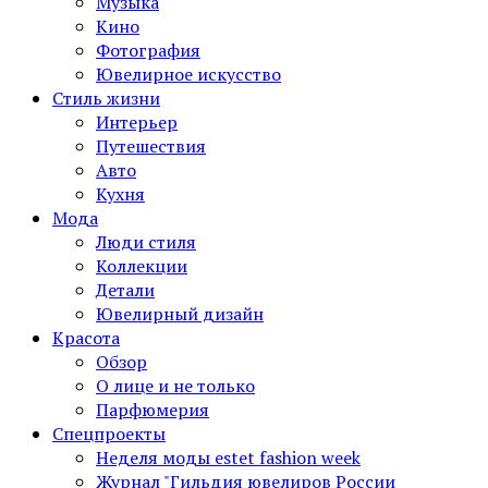
Музыка
Кино
Фотография
Ювелирное искусство
Стиль жизни
Интерьер
Путешествия
Авто
Кухня
Мода
Люди стиля
Коллекции
Детали
Ювелирный дизайн
Красота
Обзор
О лице и не только
Парфюмерия
Спецпроекты
Неделя моды estet fashion week
Журнал "Гильдия ювелиров России