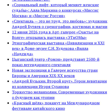
«Социальный лифт, который меняет женские
судьбы»: Алла Маркина о конкурсах «Миссис
Москва» и «Миссис Россия»
«Спектакль — это не труд, это любовь»: художник
Андрей Бутяев о сценографии, костюмах и магии
12 июня 2026 года в Арт-галерее «Счастье на
Волге» открылась выставка «ЭТнОМы»
Этнографическая выставка «Цивилизации и ХХI
век» в Доме-музее С.Н. Худекова «Вилла
«Надежда»
Цыганский театр «Ромэн» представит 2500-й
показ легендарного спектакля
Новая экспозиция в Галерее искусства стран
Европы и Америки XIX-XX веков
«Андрей Кузькин. Второй круг». Герои левитации
из коллекции Игоря Суханова
Торжество меланхолии. Современные художники
о будущем как утопии
«Красный шёлк» покажут на Международном
фестивале китайского кино