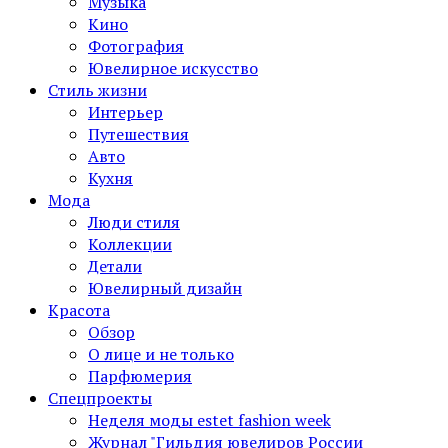
Музыка
Кино
Фотография
Ювелирное искусство
Стиль жизни
Интерьер
Путешествия
Авто
Кухня
Мода
Люди стиля
Коллекции
Детали
Ювелирный дизайн
Красота
Обзор
О лице и не только
Парфюмерия
Спецпроекты
Неделя моды estet fashion week
Журнал "Гильдия ювелиров России