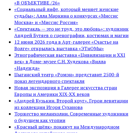
«В ОБЪЕКТИВЕ /26»
«Социальный лифт, который меняет женские
судьбы»: Алла Маркина о конкурсах «Миссис
Москва» и «Миссис Россия»
«Спектакль — это не труд, это любовь»: художник
Андрей Бутяев о сценографии, костюмах и магии
12 июня 2026 года в Арт-галерее «Счастье на
Волге» открылась выставка «ЭТнОМы»
Этнографическая выставка «Цивилизации и ХХI
век» в Доме-музее С.Н. Худекова «Вилла
«Надежда»
Цыганский театр «Ромэн» представит 2500-й
показ легендарного спектакля
Новая экспозиция в Галерее искусства стран
Европы и Америки XIX-XX веков
«Андрей Кузькин. Второй круг». Герои левитации
из коллекции Игоря Суханова
Торжество меланхолии. Современные художники
о будущем как утопии
«Красный шёлк» покажут на Международном