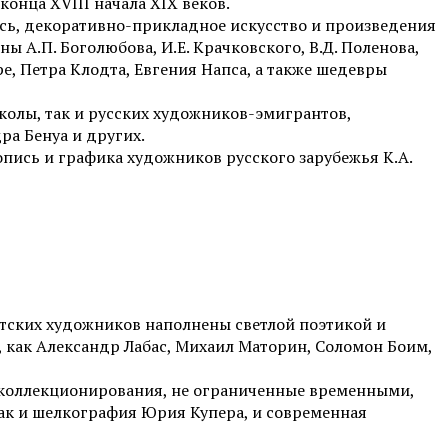
онца XVIII начала XIX веков.
ись, декоративно-прикладное искусство и произведения
 А.П. Боголюбова, И.Е. Крачковского, В.Д. Поленова,
е, Петра Клодта, Евгения Напса, а также шедевры
колы, так и русских художников-эмигрантов,
ра Бенуа и других.
вопись и графика художников русского зарубежья К.А.
етских художников наполнены светлой поэтикой и
 как Александр Лабас, Михаил Маторин, Соломон Боим,
 коллекционирования, не ограниченные временными,
так и шелкография Юрия Купера, и современная