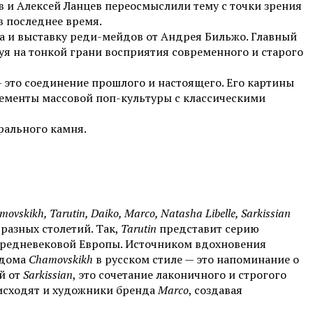
в и Алексей Ланцев переосмыслили тему с точки зрения
в последнее время.
а и выставку реди-мейдов от Андрея Бильжо. Главный
руя на тонкой грани восприятия современного и старого
 это соединение прошлого и настоящего. Его картины
ементы массовой поп-культуры с классическими
рального камня.
ovskikh, Tarutin, Daiko, Marco, Natasha Libelle, Sarkissian
разных столетий. Так,
Tarutin
представит серию
средневековой Европы. Источником вдохновения
 дома
Chamovskikh
в русском стиле — это напоминание о
й от
Sarkissian
, это сочетание лаконичного и строгого
исходят и художники бренда
Marco
, создавая