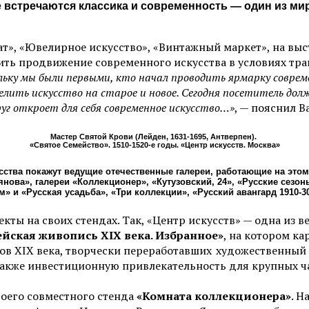
е встречаются классика и современность — один из м
», «Ювелирное искусство», «Винтажный маркет», на выст
ить продвижение современного искусства в условиях тр
ку мы были первыми, кто начал проводить ярмарку современ
елить искусство на старое и новое. Сегодня посетитель дол
руг откроет для себя современное искусство…»
, — пояснил В
Мастер Святой Крови (Лейден, 1631-1695, Антверпен).
«Святое Семейство». 1510-1520-е годы. «Центр искусств. Москва»
ства покажут ведущие отечественные галереи, работающие на этом 
нова», галереи «Коллекционер», «Кутузовский, 24», «Русские сезон
» и «Русская усадьба», «Три коллекции», «Русский авангард 1910-30
кты на своих стендах. Так, «Центр искусств» — одна из 
ейская живопись XIX века. Избранное»
, на котором ка
ов XIX века, творчески переработавших художественный
также инвестиционную привлекательность для крупных ча
воего совместного стенда
«Комната коллекционера»
. Н