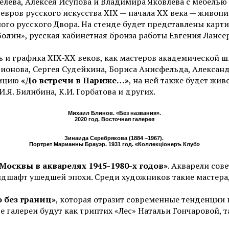
ева, Алексея Исупова и Владимира Яковлева с мебелью к
евров русского искусства XIX — начала XX века — живоп
о русского Двора. На стенде будет представлены картины
олин», русская кабинетная бронза работы Евгения Лансер
 и графика XIX-XX веков, как мастеров академической ш
ионова, Сергея Судейкина, Бориса Анисфельда, Александ
зицию
«До встречи в Париже…»
, на ней также будет жи
 И.Я. Билибина, К.И. Горбатова и других.
Михаил Блинов. «Без названия».
2020 год. Восточная галерея
Зинаида Серебрякова (1884 –1967).
Портрет Марианны Брауэр. 1931 год. «Коллекцiонеръ Клуб»
Москвы в акварелях 1945-1980-х годов»
. Акварели сов
дшафт ушедшей эпохи. Среди художников такие мастера,
о без границ»
, которая отразит современные тенденции
 галереи будут как триптих «Лес» Натальи Гончаровой, 