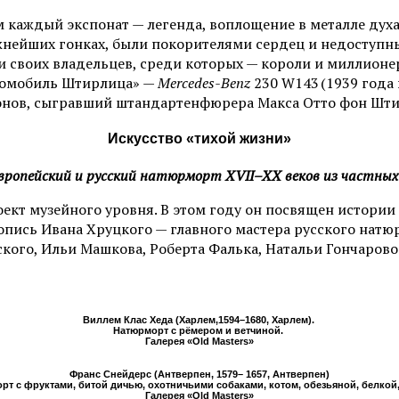
 каждый экспонат — легенда, воплощение в металле духа 
ожнейших гонках, были покорителями сердец и недоступ
 своих владельцев, среди которых — короли и миллионер
втомобиль Штирлица» —
Mercedes-Benz
230 W143 (1939 года
онов, сыгравший штандартенфюрера Макса Отто фон Шти
Искусство «тихой жизни»
вропейский и русский натюрморт XVII–XX веков из частных
кт музейного уровня. В этом году он посвящен истории 
опись Ивана Хруцкого — главного мастера русского натюр
кого, Ильи Машкова, Роберта Фалька, Натальи Гончарово
Виллем Клас Хеда (Харлем,1594–1680, Харлем).
Натюрморт с рёмером и ветчиной.
Галерея «Old Masters»
Франс Снейдерс (Антверпен, 1579– 1657, Антверпен)
рт с фруктами, битой дичью, охотничьими собаками, котом, обезьяной, белкой
Галерея «Old Masters»