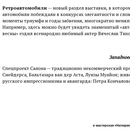
Ретроавтомобили
— новый раздел выставки, в котором
автомобили побеждали в конкурсах элегантности и сл
моменты триумфа и годы забвения, многократно меняли
Например, здесь можно будет увидеть знаменитый «а
весны» ездил всенародно любимый актер Вячеслав Тих
Западное
Спецпроект Салона — традиционно некоммерческий прое
Снейдерса, Бальтазара ван дер Аста, Луизы Муайон; жив
русского импрессионизма и авангарда: Петра Кончаловс
и мастерская «Натюрмо