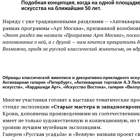
Подобная концепция, когда на одной площадк
искусства на ближайшие 50 лет.
Наряду с уже традиционными разделами — «Антиквариат
рамках программы «Арт Москва», призванной возобнов
«Этот раздел мы назвали «Программа Арт Москва», посколь
напоминание о ней, а с другой — нам хочется прекратить д
Возможно, придя за русской классической живописью, он вд
Образцы классической живописи и декоративно-прикладного искус
Антикварная галерея «Петербург», «Антикварная торговля А.Э Леля
искусств», «Кардашиди Арт», «Искусство Востока», галерея «Веллум
Многие участники готовят к выставке тематические прое
стенде экспозицию
«Старые мастера и западноевроп
Крови, дополнены произведениями их соотечественник
имеет не только художественную и коллекционную, но 
уровню лучшим музейным экспозициям.
Галереи «Русская усадьба» и «Веллум» назвали проект с