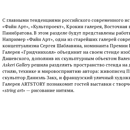
С главными тенденциями российского современного иск
«Файн Арт», «Культпроект», Крокин галерея, Восточная 
Панибратова. В этом разделе будут представлены работ
Например «Файн Арт», одна из старейших галерей совр
концептуализма Сергея Шаблавина, номинанта Премии
Галерея «Гридчинхолл» объединит на своем стенде из
Дашевского, дополнив их скульптурным объектом Вале
Askeri Gallery
решила разделить пространство стенда на д
стилю, технике и мировосприятию автора: живописец П
скульптор Даниэль Закх, и французский уличный худож
Галерея ARTSTORY познакомит гостей выставки с творч
«
string art
» — рисование нитями.