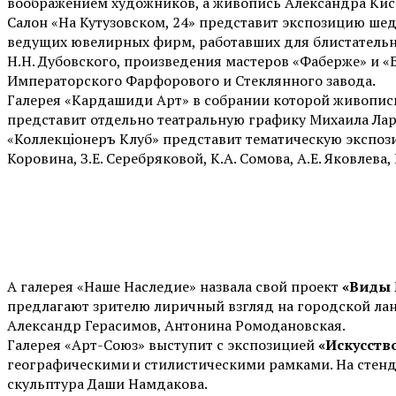
воображением художников, а живопись Александра Кисел
Салон «На Кутузовском, 24» представит экспозицию шед
ведущих ювелирных фирм, работавших для блистательног
Н.Н. Дубовского, произведения мастеров «Фаберже» и «Б
Императорского Фарфорового и Стеклянного завода.
Галерея «Кардашиди Арт» в собрании которой живопись
представит отдельно театральную графику Михаила Лар
«Коллекцiонеръ Клуб» представит тематическую экспо
Коровина, З.Е. Серебряковой, К.А. Сомова, А.Е. Яковлева,
А галерея «Наше Наследие» назвала свой проект
«Виды 
предлагают зрителю лиричный взгляд на городской лан
Александр Герасимов, Антонина Ромодановская.
Галерея «Арт-Союз» выступит с экспозицией
«Искусств
географическими и стилистическими рамками. На стенде
скульптура Даши Намдакова.