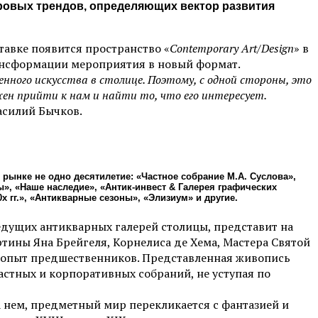
ировых трендов, определяющих вектор развития
авке появится пространство «
Contemporary Art/Design
» в
ансформации мероприятия в новый формат.
ного искусства в столице. Поэтому, с одной стороны, это
жен прийти к нам и найти то, что его интересует.
асилий Бычков.
рынке не одно десятилетие: «Частное собрание М.А. Суслова»,
ы», «Наше наследие», «Антик-инвест & Галерея графических
х гг.», «Антикварные сезоны», «Элизиум» и другие.
ведущих антикварных галерей столицы, представит на
ртины Яна Брейгеля, Корнелиса де Хема, Мастера Святой
 опыт предшественников. Представленная живопись
стных и корпоративных собраний, не уступая по
а нем, предметный мир перекликается с фантазией и