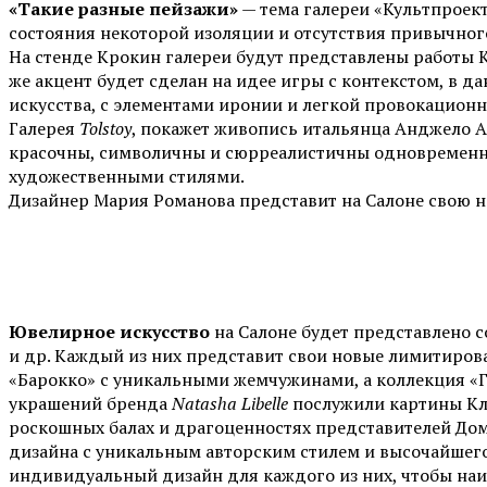
«Такие разные пейзажи»
— тема галереи «Культпроект
состояния некоторой изоляции и отсутствия привычног
На стенде Крокин галереи будут представлены работы 
же акцент будет сделан на идее игры с контекстом, в 
искусства, с элементами иронии и легкой провокацион
Галерея
Tolstoy
, покажет живопись итальянца Анджело А
красочны, символичны и сюрреалистичны одновременно
художественными стилями.
Дизайнер Мария Романова представит на Салоне свою н
Ювелирное искусство
на Салоне будет представлено 
и др. Каждый из них представит свои новые лимитиров
«Барокко» с уникальными жемчужинами, а коллекция «
украшений бренда
Natasha Libelle
послужили картины Кл
роскошных балах и драгоценностях представителей Дом
дизайна с уникальным авторским стилем и высочайшег
индивидуальный дизайн для каждого из них, чтобы наиб