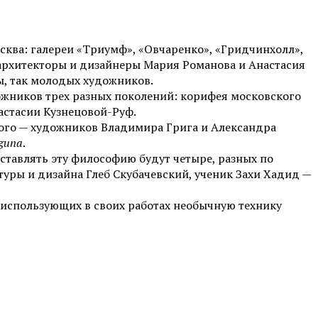
ква: галереи «Триумф», «Овчаренко», «Гридчинхолл»,
архитекторы и дизайнеры Мария Романова и Анастасия
ы, так молодых художников.
ожников трех разных поколений: корифея московского
стасии Кузнецовой-Руф.
ого — художников Владимира Грига и Александра
aguna
.
дставлять эту философию будут четыре, разных по
уры и дизайна Глеб Скубачевский, ученик Захи Хадид —
 использующих в своих работах необычную технику