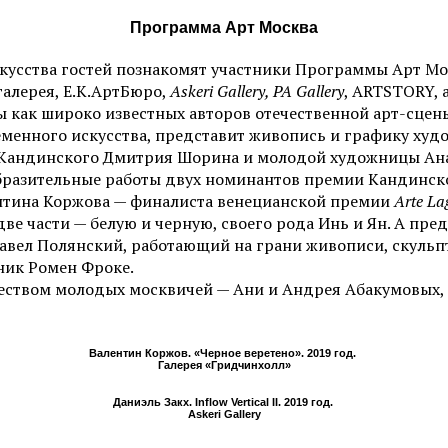
Программа Арт Москва
усства гостей познакомят участники Программы Арт Мос
галерея, Е.К.АртБюро,
Askeri Gallery, PA Gallery
, ARTSTORY, 
ы как широко известных авторов отечественной арт-сцен
еменного искусства, представит живопись и графику худ
 Кандинского Дмитрия Шорина и молодой художницы Ана
образительные работы двух номинантов премии Кандинск
нтина Коржова — финалиста венецианской премии
Arte L
ве части — белую и черную, своего рода Инь и Ян. А пре
авел Полянский, работающий на грани живописи, скульпт
ник Ромен Фроке.
еством молодых москвичей — Ани и Андрея Абакумовых,
Валентин Коржов. «Черное веретено». 2019 год.
Галерея «Гридчинхолл»
Даниэль Закх. Inflow Vertical II. 2019 год.
Askeri Gallery