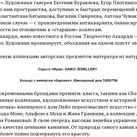
». Художники галереи Евгения Буравлева, Егор Плотнико
о нам пространства, доступных и быстрых перемещений 
Константина Батынкова, Василия Смирнова, Антона Чумак
данном случае — с произведениями антиквариата, баланси
ности по отношению к «старшим» коллегам.
ккарди, мало известного в России. Творчество Аккарди —
. Художник иронизирует, объединяя на одном холсте эл
овую коллекцию авторских предметов интерьера из нату
Серьги «Муза». DAIKO JEWELLERY
Кольцо с жемчугом «барокко». Ювелирный дом TARUTIN
современными брендами премиум-класса, такими как
Cham
анные коллекции, вдохновленные искусством и историей 
Готика» ювелирного дом
Daiko
переосмысляет искусство 
ода Моне, Альфонса Мухи и Жана Гранвиля, а коллекция
а Романовых. В свою очередь высокая линейка украшени
о качества ценными камнями. От природы самого камня 
олее полно подчеркнуть его красоту.