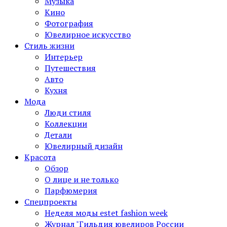
Музыка
Кино
Фотография
Ювелирное искусство
Стиль жизни
Интерьер
Путешествия
Авто
Кухня
Мода
Люди стиля
Коллекции
Детали
Ювелирный дизайн
Красота
Обзор
О лице и не только
Парфюмерия
Спецпроекты
Неделя моды estet fashion week
Журнал "Гильдия ювелиров России