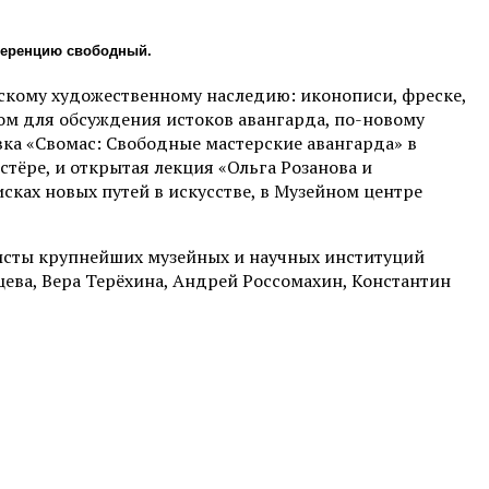
нференцию свободный.
скому художественному наследию: иконописи, фреске,
ом для обсуждения истоков авангарда, по-новому
ка «Свомас: Свободные мастерские авангарда» в
тёре, и открытая лекция «Ольга Розанова и
сках новых путей в искусстве, в Музейном центре
листы крупнейших музейных и научных институций
ева, Вера Терёхина, Андрей Россомахин, Константин