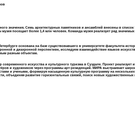
лов
ого значения. Семь архитектурных памятников и ансамблей внесены в списо
 музея посещает более 1,4 млн человек. Команда музея реализует ряд значимы
етербурге основана на базе существовавшего в университете факультета истории
нной и диахронной перспективе, исследуем взаимодействие языков искусства 
амым разным объектам.
р современного искусства и культурного туризма в Суздале. Проект реализуе
тёров и художников через программы арт-резиденций. МИРА выстраивает широк
стами и учеными, формируя насыщенную культурную программу на нескольких 
и, объединяя развитие горизонтальных связей, поиск новых художественных я