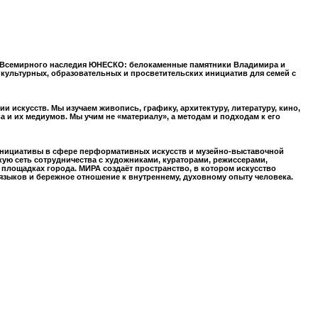
к Всемирного наследия ЮНЕСКО: белокаменные памятники Владимира и
х культурных, образовательных и просветительских инициатив для семей с
 искусств. Мы изучаем живопись, графику, архитектуру, литературу, кино,
и их медиумов. Мы учим не «материалу», а методам и подходам к его
т инициативы в сфере перформативных искусств и музейно-выставочной
ую сеть сотрудничества с художниками, кураторами, режиссерами,
площадках города. МИРА создаёт пространство, в котором искусство
зыков и бережное отношение к внутреннему, духовному опыту человека.