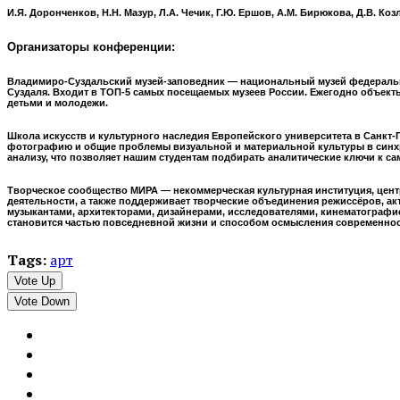
И.Я. Доронченков, Н.Н. Мазур, Л.А. Чечик, Г.Ю. Ершов, А.М. Бирюкова, Д.В. Коз
Организаторы конференции:
Владимиро-Суздальский музей-заповедник — национальный музей федеральн
Суздаля. Входит в ТОП-5 самых посещаемых музеев России. Ежегодно объекты
детьми и молодежи.
Школа искусств и культурного наследия Европейского университета в Санкт-П
фотографию и общие проблемы визуальной и материальной культуры в синхро
анализу, что позволяет нашим студентам подбирать аналитические ключи к с
Творческое сообщество МИРА — некоммерческая культурная институция, цент
деятельности, а также поддерживает творческие объединения режиссёров, ак
музыкантами, архитекторами, дизайнерами, исследователями, кинематографи
становится частью повседневной жизни и способом осмысления современност
Tags:
арт
Vote Up
Vote Down