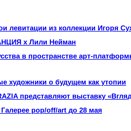
рои левитации из коллекции Игоря Су
АНЦИЯ х Лили Нейман
сства в пространстве арт-платфор
е художники о будущем как утопии
ZIA представляют выставку «Вгляд
Галерее pop/off/art до 28 мая