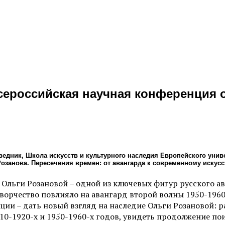
сероссийская научная конференция 
ведник, Школа искусств и культурного наследия Европейского унив
занова. Пересечения времен: от авангарда к современному искусс
льги Розановой – одной из ключевых фигур русского ава
 творчество повлияло на авангард второй волны 1950-1960
ии – дать новый взгляд на наследие Ольги Розановой: р
910-1920-х и 1950-1960-х годов, увидеть продолжение п