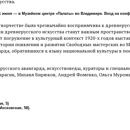
усства.
11 июня — в Музейном центре «Палаты» во Владимире. Вход на ко
творчестве была чрезвычайно восприимчива к древнерус
ми древнерусского искусства станут важным пространств
 погружение в культурный контекст 1920-х годов выстав
тории появления и развития Свободных мастерских во Мс
арда, обратившихся к языку национальной культуры в пои
русского авангарда, искусствоведы, кураторы и специа
арасик, Михаил Бирюков, Андрей Фоменко, Ольга Муромц
я, 5)
Московская, 58).