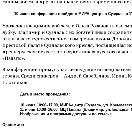
минимализме и других направлениях современного иск
10 июня конференция пройдет в МИРА центре в Суздале, а 
Уроженка владимирской земли Ольга Розанова в своем 
лубку. Владимир и Суздаль с их богатейшими собрания
открывшего художественное измерение иконы. Дополнят
Крестовой палате Суздальского кремля, посвящённая ис
древнерусское искусство» о художниках русского аванг
«Палаты».
В конференции примут участие ведущие исследователи 
страны. Среди спикеров — Андрей Сарабьянов, Ирина К
Плотников.
Дата и место проведения:
10 июня 10:00–17:00, МИРА-центр (Суздаль, ул. Кремлевска
11 июня 10:00–16:00, МЦ Палаты (Владимир, ул. Большая 
Изображения и программа доступны по ссылке
Оргкомитет: