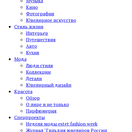
Музыка
Кино
Фотография
Ювелирное искусство
Стиль жизни
Интерьер
Путешествия
Авто
Кухня
Мода
Люди стиля
Коллекции
Детали
Ювелирный дизайн
Красота
Обзор
О лице и не только
Парфюмерия
Спецпроекты
Неделя моды estet fashion week
Журнал "Гильдия ювелиров России