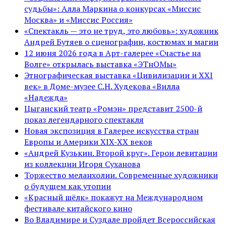
судьбы»: Алла Маркина о конкурсах «Миссис
Москва» и «Миссис Россия»
«Спектакль — это не труд, это любовь»: художник
Андрей Бутяев о сценографии, костюмах и магии
12 июня 2026 года в Арт-галерее «Счастье на
Волге» открылась выставка «ЭТнОМы»
Этнографическая выставка «Цивилизации и ХХI
век» в Доме-музее С.Н. Худекова «Вилла
«Надежда»
Цыганский театр «Ромэн» представит 2500-й
показ легендарного спектакля
Новая экспозиция в Галерее искусства стран
Европы и Америки XIX-XX веков
«Андрей Кузькин. Второй круг». Герои левитации
из коллекции Игоря Суханова
Торжество меланхолии. Современные художники
о будущем как утопии
«Красный шёлк» покажут на Международном
фестивале китайского кино
Во Владимире и Суздале пройдет Всероссийская