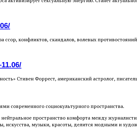
са активизирует сексуальную энергию. Станет актуально
06/
оза ссор, конфликтов, скандалов, волевых противостоян
11.06/
ность» Стивен Форрест, американский астролог, писатель
иями современного социокультурного пространства.
 нейтральное пространство комфорта между журналистик
ы, искусства, музыки, красоты, делится модными и худо