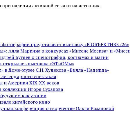
 при наличии активной ссылки на источник.
ой фотографии представляет выставку «В ОБЪЕКТИВЕ /26»
ы»: Алла Маркина о конкурсах «Миссис Москва» и «Мисси
Андрей Бутяев о сценографии, костюмах и магии
ге» открылась выставка «ЭТнОМы»
» в Доме-музее С.Н. Худекова «Вилла «Надежда»
 легендарного спектакля
пы и Америки XIX-XX веков
из коллекции Игоря Суханова
 будущем как утопии
вале китайского кино
аучная конференция о творчестве Ольги Розановой