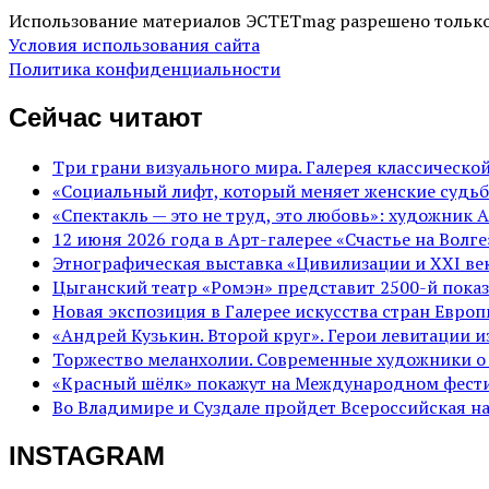
Использование материалов ЭСТЕТmag разрешено только
Условия использования сайта
Политика конфиденциальности
Сейчас читают
Три грани визуального мира. Галерея классическ
«Социальный лифт, который меняет женские судьб
«Спектакль — это не труд, это любовь»: художник 
12 июня 2026 года в Арт-галерее «Счастье на Вол
Этнографическая выставка «Цивилизации и ХХI век
Цыганский театр «Ромэн» представит 2500-й показ
Новая экспозиция в Галерее искусства стран Евро
«Андрей Кузькин. Второй круг». Герои левитации 
Торжество меланхолии. Современные художники о
«Красный шёлк» покажут на Международном фести
Во Владимире и Суздале пройдет Всероссийская н
INSTAGRAM