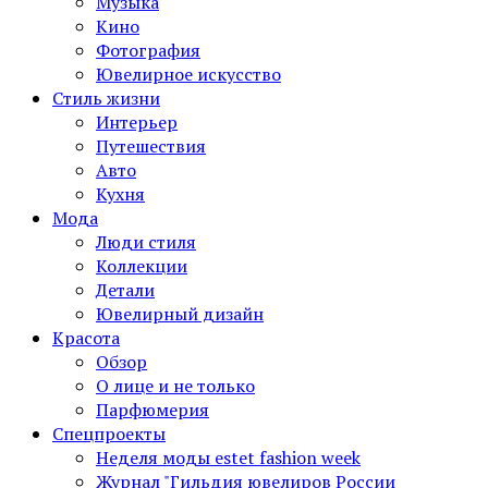
Музыка
Кино
Фотография
Ювелирное искусство
Стиль жизни
Интерьер
Путешествия
Авто
Кухня
Мода
Люди стиля
Коллекции
Детали
Ювелирный дизайн
Красота
Обзор
О лице и не только
Парфюмерия
Спецпроекты
Неделя моды estet fashion week
Журнал "Гильдия ювелиров России