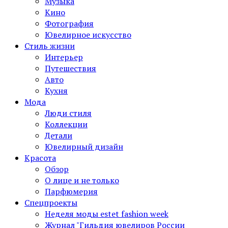
Музыка
Кино
Фотография
Ювелирное искусство
Стиль жизни
Интерьер
Путешествия
Авто
Кухня
Мода
Люди стиля
Коллекции
Детали
Ювелирный дизайн
Красота
Обзор
О лице и не только
Парфюмерия
Спецпроекты
Неделя моды estet fashion week
Журнал "Гильдия ювелиров России