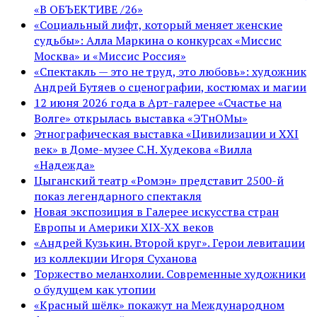
«В ОБЪЕКТИВЕ /26»
«Социальный лифт, который меняет женские
судьбы»: Алла Маркина о конкурсах «Миссис
Москва» и «Миссис Россия»
«Спектакль — это не труд, это любовь»: художник
Андрей Бутяев о сценографии, костюмах и магии
12 июня 2026 года в Арт-галерее «Счастье на
Волге» открылась выставка «ЭТнОМы»
Этнографическая выставка «Цивилизации и ХХI
век» в Доме-музее С.Н. Худекова «Вилла
«Надежда»
Цыганский театр «Ромэн» представит 2500-й
показ легендарного спектакля
Новая экспозиция в Галерее искусства стран
Европы и Америки XIX-XX веков
«Андрей Кузькин. Второй круг». Герои левитации
из коллекции Игоря Суханова
Торжество меланхолии. Современные художники
о будущем как утопии
«Красный шёлк» покажут на Международном