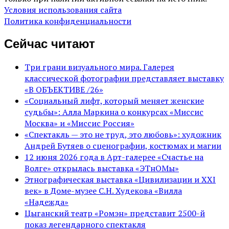
Условия использования сайта
Политика конфиденциальности
Сейчас читают
Три грани визуального мира. Галерея
классической фотографии представляет выставку
«В ОБЪЕКТИВЕ /26»
«Социальный лифт, который меняет женские
судьбы»: Алла Маркина о конкурсах «Миссис
Москва» и «Миссис Россия»
«Спектакль — это не труд, это любовь»: художник
Андрей Бутяев о сценографии, костюмах и магии
12 июня 2026 года в Арт-галерее «Счастье на
Волге» открылась выставка «ЭТнОМы»
Этнографическая выставка «Цивилизации и ХХI
век» в Доме-музее С.Н. Худекова «Вилла
«Надежда»
Цыганский театр «Ромэн» представит 2500-й
показ легендарного спектакля