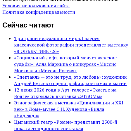
Условия использования сайта
Политика конфиденциальности
Сейчас читают
Три грани визуального мира. Галерея
классической фотографии представляет выставку
«В ОБЪЕКТИВЕ /26»
«Социальный лифт, который меняет женские
судьбы»: Алла Маркина о конкурсах «Миссис
Москва» и «Миссис Россия»
«Спектакль — это не труд, это любовь»: художник
Андрей Бутяев о сценографии, костюмах и магии
12 июня 2026 года в Арт-галерее «Счастье на
Волге» открылась выставка «ЭТнОМы»
Этнографическая выставка «Цивилизации и ХХI
век» в Доме-музее С.Н. Худекова «Вилла
«Надежда»
Цыганский театр «Ромэн» представит 2500-й
показ легендарного спектакля