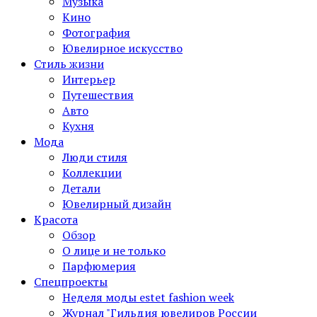
Музыка
Кино
Фотография
Ювелирное искусство
Стиль жизни
Интерьер
Путешествия
Авто
Кухня
Мода
Люди стиля
Коллекции
Детали
Ювелирный дизайн
Красота
Обзор
О лице и не только
Парфюмерия
Спецпроекты
Неделя моды estet fashion week
Журнал "Гильдия ювелиров России