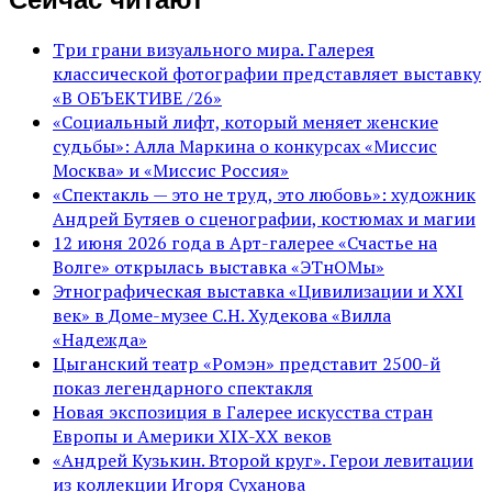
Три грани визуального мира. Галерея
классической фотографии представляет выставку
«В ОБЪЕКТИВЕ /26»
«Социальный лифт, который меняет женские
судьбы»: Алла Маркина о конкурсах «Миссис
Москва» и «Миссис Россия»
«Спектакль — это не труд, это любовь»: художник
Андрей Бутяев о сценографии, костюмах и магии
12 июня 2026 года в Арт-галерее «Счастье на
Волге» открылась выставка «ЭТнОМы»
Этнографическая выставка «Цивилизации и ХХI
век» в Доме-музее С.Н. Худекова «Вилла
«Надежда»
Цыганский театр «Ромэн» представит 2500-й
показ легендарного спектакля
Новая экспозиция в Галерее искусства стран
Европы и Америки XIX-XX веков
«Андрей Кузькин. Второй круг». Герои левитации
из коллекции Игоря Суханова