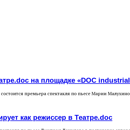
тре.doc на площадке «DOC industria
al» состоится премьера спектакля по пьесе Марии Малухи
рует как режиссер в Театре.doc