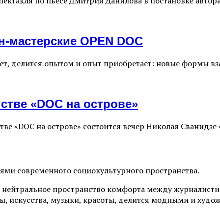
спектакля по пьесе Дмитрия Данилова в постановке автор
йн-мастерские OPEN DOC
иняет, делится опытом и опыт приобретает: новые формы
нстве «DOC на острове»
анстве «DOC на острове» состоится вечер Николая Сван
иями современного социокультурного пространства.
 нейтральное пространство комфорта между журналистик
ы, искусства, музыки, красоты, делится модными и худо