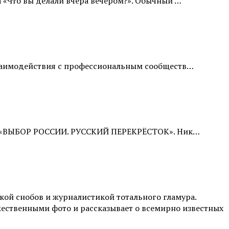
а «Что вы делали вчера вечером?». Обычный …
 взаимодействия с профессиональным сообществ…
идзе «ВЫБОР РОССИИ. РУССКИЙ ПЕРЕКРЁСТОК». Ник…
ой снобов и журналистикой тотального гламура.
жественными фото и рассказывает о всемирно известных