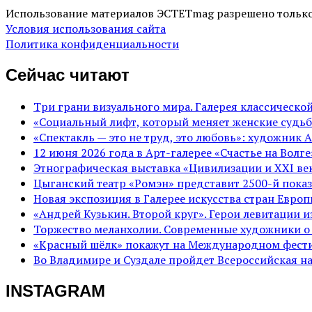
Использование материалов ЭСТЕТmag разрешено только
Условия использования сайта
Политика конфиденциальности
Сейчас читают
Три грани визуального мира. Галерея классическ
«Социальный лифт, который меняет женские судьб
«Спектакль — это не труд, это любовь»: художник 
12 июня 2026 года в Арт-галерее «Счастье на Вол
Этнографическая выставка «Цивилизации и ХХI век
Цыганский театр «Ромэн» представит 2500-й показ
Новая экспозиция в Галерее искусства стран Евро
«Андрей Кузькин. Второй круг». Герои левитации 
Торжество меланхолии. Современные художники о
«Красный шёлк» покажут на Международном фести
Во Владимире и Суздале пройдет Всероссийская н
INSTAGRAM