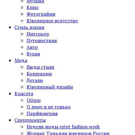
Музыка
Кино
Фотография
Ювелирное искусство
Стиль жизни
Интерьер
Путешествия
Авто
Кухня
Мода
Люди стиля
Коллекции
Детали
Ювелирный дизайн
Красота
Обзор
О лице и не только
Парфюмерия
Спецпроекты
Неделя моды estet fashion week
Журнал "Гильдия ювелиров России