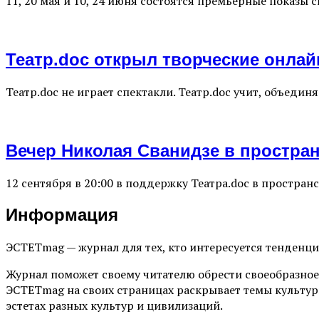
11, 20 мая и 10, 24 июня состоятся премьерные показы 
Театр.doc открыл творческие онла
Театр.doc не играет спектакли. Театр.doc учит, объед
Вечер Николая Сванидзе в простра
12 сентября в 20:00 в поддержку Театра.doc в простр
Информация
ЭСТЕТmag — журнал для тех, кто интересуется тенденц
Журнал поможет своему читателю обрести своеобразное
ЭСТЕТmag на своих страницах раскрывает темы культур
эстетах разных культур и цивилизаций.