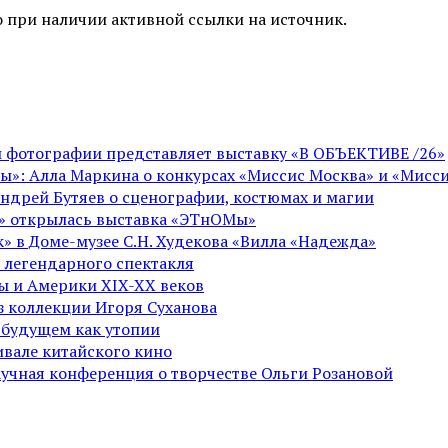
 при наличии активной ссылки на источник.
ой фотографии представляет выставку «В ОБЪЕКТИВЕ /26»
ы»: Алла Маркина о конкурсах «Миссис Москва» и «Мисси
Андрей Бутяев о сценографии, костюмах и магии
ге» открылась выставка «ЭТнОМы»
» в Доме-музее С.Н. Худекова «Вилла «Надежда»
 легендарного спектакля
пы и Америки XIX-XX веков
из коллекции Игоря Суханова
 будущем как утопии
вале китайского кино
аучная конференция о творчестве Ольги Розановой