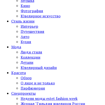
Музыка
Кино
Фотография
Ювелирное искусство
Стиль жизни
Интерьер
Путешествия
Авто
Кухня
Мода
Люди стиля
Коллекции
Детали
Ювелирный дизайн
Красота
Обзор
О лице и не только
Парфюмерия
Спецпроекты
Неделя моды estet fashion week
Журнал "Гильдия ювелиров России