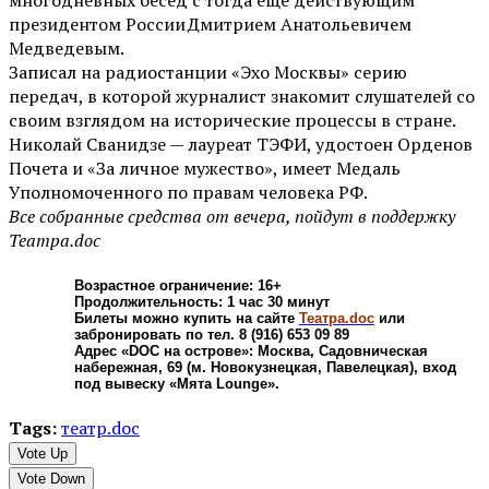
многодневных бесед с тогда еще действующим
президентом России Дмитрием Анатольевичем
Медведевым.
Записал на радиостанции «Эхо Москвы» серию
передач, в которой журналист знакомит слушателей со
своим взглядом на исторические процессы в стране.
Николай Сванидзе — лауреат ТЭФИ, удостоен Орденов
Почета и «За личное мужество», имеет Медаль
Уполномоченного по правам человека РФ.
Все собранные средства от вечера, пойдут в поддержку
Театра.doc
Возрастное ограничение: 16+
Продолжительность: 1 час 30 минут
Билеты можно купить на сайте
Театра.doc
или
забронировать по тел. 8 (916) 653 09 89
Адрес «DOC на острове»: Москва, Садовническая
набережная, 69 (м. Новокузнецкая, Павелецкая), вход
под вывеску «Мята Lounge».
Tags:
театр.doc
Vote Up
Vote Down