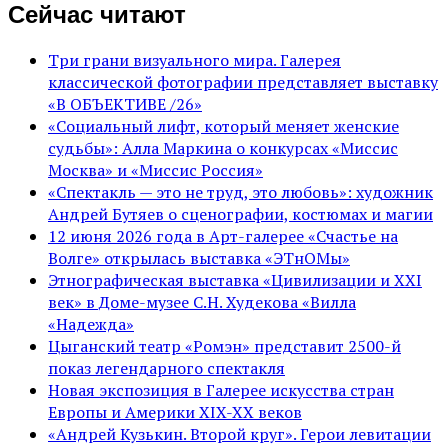
Сейчас читают
Три грани визуального мира. Галерея
классической фотографии представляет выставку
«В ОБЪЕКТИВЕ /26»
«Социальный лифт, который меняет женские
судьбы»: Алла Маркина о конкурсах «Миссис
Москва» и «Миссис Россия»
«Спектакль — это не труд, это любовь»: художник
Андрей Бутяев о сценографии, костюмах и магии
12 июня 2026 года в Арт-галерее «Счастье на
Волге» открылась выставка «ЭТнОМы»
Этнографическая выставка «Цивилизации и ХХI
век» в Доме-музее С.Н. Худекова «Вилла
«Надежда»
Цыганский театр «Ромэн» представит 2500-й
показ легендарного спектакля
Новая экспозиция в Галерее искусства стран
Европы и Америки XIX-XX веков
«Андрей Кузькин. Второй круг». Герои левитации