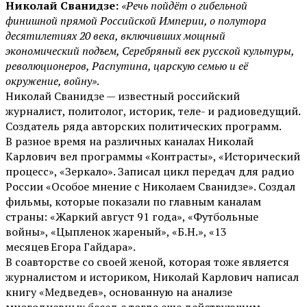
Николай Сванидзе:
«Речь пойдёт о гибельной
финишной прямой Российской Империи, о полутора
десятилетиях 20 века, включивших мощный
экономический подъем, Серебряный век русской культуры,
революционеров, Распутина, царскую семью и её
окружение, войну»
.
Николай Сванидзе — известный российский
журналист, политолог, историк, теле- и радиоведущий.
Создатель ряда авторских политических программ.
В разное время на различных каналах Николай
Карлович вел программы «Контрасты», «Исторический
процесс», «Зеркало». Записал цикл передач для радио
России «Особое мнение с Николаем Сванидзе». Создал
фильмы, которые показали по главным каналам
страны: «Жаркий август 91 года», «Футбольные
войны», «Цыпленок жареный», «Б.Н.», «13
месяцев Егора Гайдара».
В соавторстве со своей женой, которая тоже является
журналистом и историком, Николай Карлович написал
книгу «Медведев», основанную на анализе