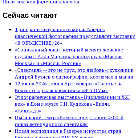
Политика конфиденциальности
Сейчас читают
Три грани визуального мира. Галерея
классической фотографии представляет выставку
«В ОБЪЕКТИВЕ /26»
«Социальный лифт, который меняет женские
судьбы»: Алла Маркина о конкурсах «Миссис
Москва» и «Миссис Россия»
«Спектакль — это не труд, это любовь»: художник
Андрей Бутяев о сценографии, костюмах и магии
12 июня 2026 года в Арт-галерее «Счастье на
Волге» открылась выставка «ЭТнОМы»
Этнографическая выставка «Цивилизации и ХХI
век» в Доме-музее С.Н. Худекова «Вилла
«Надежда»
Цыганский театр «Ромэн» представит 2500-й
показ легендарного спектакля
Новая экспозиция в Галерее искусства стран
Европы и Америки XIX-XX веков