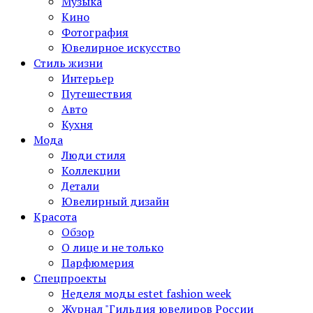
Музыка
Кино
Фотография
Ювелирное искусство
Стиль жизни
Интерьер
Путешествия
Авто
Кухня
Мода
Люди стиля
Коллекции
Детали
Ювелирный дизайн
Красота
Обзор
О лице и не только
Парфюмерия
Спецпроекты
Неделя моды estet fashion week
Журнал "Гильдия ювелиров России