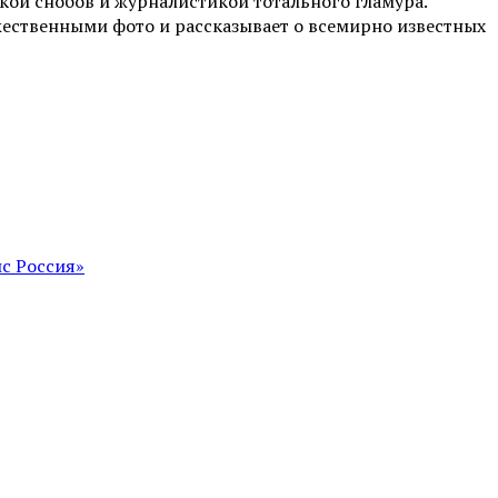
ой снобов и журналистикой тотального гламура.
жественными фото и рассказывает о всемирно известных
с Россия»