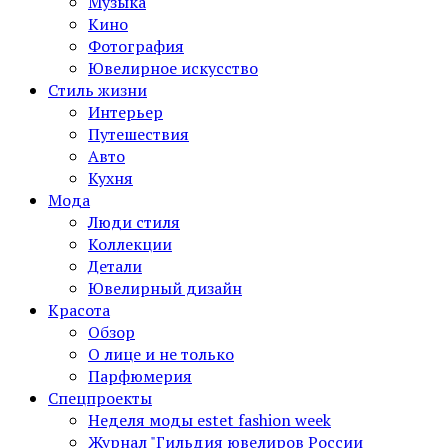
Музыка
Кино
Фотография
Ювелирное искусство
Стиль жизни
Интерьер
Путешествия
Авто
Кухня
Мода
Люди стиля
Коллекции
Детали
Ювелирный дизайн
Красота
Обзор
О лице и не только
Парфюмерия
Спецпроекты
Неделя моды estet fashion week
Журнал "Гильдия ювелиров России