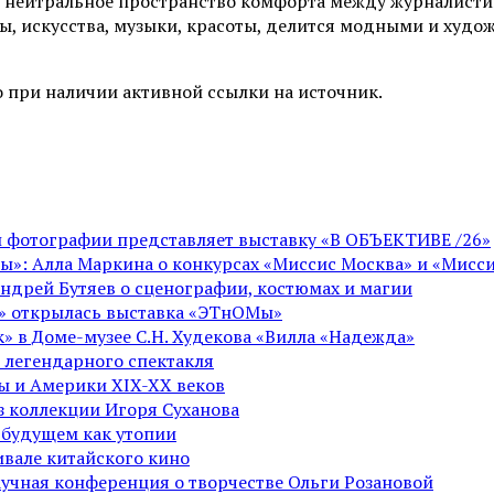
 нейтральное пространство комфорта между журналистик
ы, искусства, музыки, красоты, делится модными и худо
 при наличии активной ссылки на источник.
ой фотографии представляет выставку «В ОБЪЕКТИВЕ /26»
ы»: Алла Маркина о конкурсах «Миссис Москва» и «Мисси
Андрей Бутяев о сценографии, костюмах и магии
ге» открылась выставка «ЭТнОМы»
» в Доме-музее С.Н. Худекова «Вилла «Надежда»
 легендарного спектакля
пы и Америки XIX-XX веков
из коллекции Игоря Суханова
 будущем как утопии
вале китайского кино
аучная конференция о творчестве Ольги Розановой