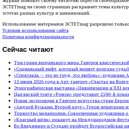
Журнал поможет своему читателю обрести своеобразное
ЭСТЕТmag на своих страницах раскрывает темы культур
эстетах разных культур и цивилизаций.
Использование материалов ЭСТЕТmag разрешено только
Условия использования сайта
Политика конфиденциальности
Сейчас читают
Три грани визуального мира. Галерея классическ
«Социальный лифт, который меняет женские судьб
«Спектакль — это не труд, это любовь»: художник 
12 июня 2026 года в Арт-галерее «Счастье на Вол
Этнографическая выставка «Цивилизации и ХХI век
Цыганский театр «Ромэн» представит 2500-й показ
Новая экспозиция в Галерее искусства стран Евро
«Андрей Кузькин. Второй круг». Герои левитации 
Торжество меланхолии. Современные художники о
«Красный шёлк» покажут на Международном фести
Во Владимире и Суздале пройдет Всероссийская н