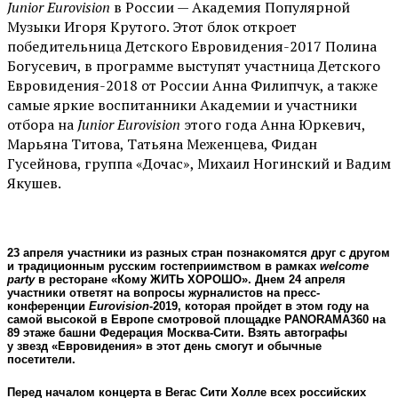
Junior Eurovision
в России — Академия Популярной
Музыки Игоря Крутого. Этот блок откроет
победительница Детского Евровидения-2017 Полина
Богусевич, в программе выступят участница Детского
Евровидения-2018 от России Анна Филипчук, а также
самые яркие воспитанники Академии и участники
отбора на
Junior Eurovision
этого года Анна Юркевич,
Марьяна Титова, Татьяна Меженцева, Фидан
Гусейнова, группа «Дочас», Михаил Ногинский и Вадим
Якушев.
23 апреля участники из разных стран познакомятся друг с другом
и традиционным русским гостеприимством в рамках
welcome
party
в ресторане «Кому ЖИТЬ ХОРОШО». Днем 24 апреля
участники ответят на вопросы журналистов на пресс-
конференции
Eurovision
-2019, которая пройдет в этом году на
самой высокой в Европе смотровой площадке PANORAMA360 на
89 этаже башни Федерация Москва-Сити. Взять автографы
у звезд «Евровидения» в этот день смогут и обычные
посетители.
Перед началом концерта в Вегас Сити Холле всех российских