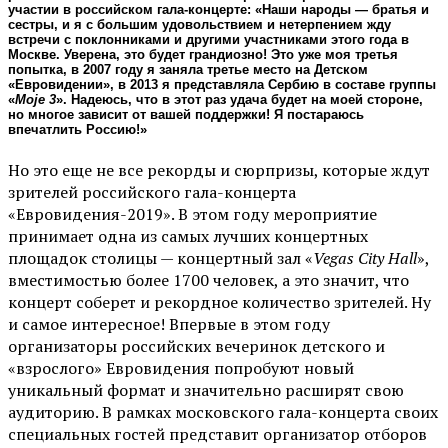
участии в российском гала-концерте: «Наши народы — братья и
сестры, и я с большим удовольствием и нетерпением жду
встречи с поклонниками и другими участниками этого года в
Москве. Уверена, это будет грандиозно! Это уже моя третья
попытка, в 2007 году я заняла третье место на Детском
«Евровидении», в 2013 я представляла Сербию в составе группы
«
Moje 3
». Надеюсь, что в этот раз удача будет на моей стороне,
но многое зависит от вашей поддержки! Я постараюсь
впечатлить Россию!»
Но это еще не все рекорды и сюрпризы, которые ждут
зрителей российского гала-концерта
«Евровидения-2019». В этом году мероприятие
принимает одна из самых лучших концертных
площадок столицы — концертный зал «
Vegas City Hall
»,
вместимостью более 1700 человек, а это значит, что
концерт соберет и рекордное количество зрителей. Ну
и самое интересное! Впервые в этом году
организаторы российских вечеринок детского и
«взрослого» Евровидения попробуют новый
уникальный формат и значительно расширят свою
аудиторию. В рамках московского гала-концерта своих
специальных гостей представит организатор отборов