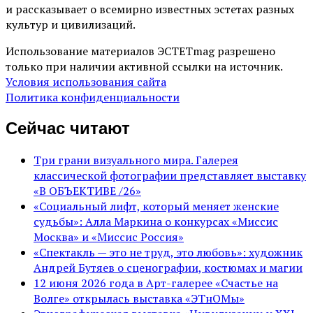
и рассказывает о всемирно известных эстетах разных
культур и цивилизаций.
Использование материалов ЭСТЕТmag разрешено
только при наличии активной ссылки на источник.
Условия использования сайта
Политика конфиденциальности
Сейчас читают
Три грани визуального мира. Галерея
классической фотографии представляет выставку
«В ОБЪЕКТИВЕ /26»
«Социальный лифт, который меняет женские
судьбы»: Алла Маркина о конкурсах «Миссис
Москва» и «Миссис Россия»
«Спектакль — это не труд, это любовь»: художник
Андрей Бутяев о сценографии, костюмах и магии
12 июня 2026 года в Арт-галерее «Счастье на
Волге» открылась выставка «ЭТнОМы»