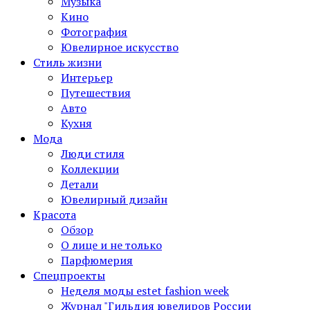
Музыка
Кино
Фотография
Ювелирное искусство
Стиль жизни
Интерьер
Путешествия
Авто
Кухня
Мода
Люди стиля
Коллекции
Детали
Ювелирный дизайн
Красота
Обзор
О лице и не только
Парфюмерия
Спецпроекты
Неделя моды estet fashion week
Журнал "Гильдия ювелиров России