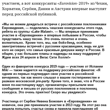
участием, а вот конкурсанты «
Eurovision
-2019» из Чехии,
Хорватии, Сербии, Дании и Австрии впервые выступят
перед российской публикой.
«Мы не можем дождаться встречи с российскими поклонниками
Евровидения, — поделились чешские конкурсанты этого года,
ребята из группы «
Lake Malawi
». — Мы впервые принимаем
участие в «Евровидении» и впервые побываем в России, чтобы
представить нашу песню. Это очень почетно и очень
волнительно. Кроме того, мы, как бойз-бенд, особенно
заинтригованы встречей с русскими красавицами, ведь ни для
кого не секрет, что самые красивые девушки живут в России. В
общем, у нас большие планы и надежды на вашу поддержку!
Ждем всех 24 апреля в Вегас Сити Холле!»
Один из фаворитов конкурса 2019 года — участник от Испании
Miki
— также надеется на поддержку российских фанатов: «Я
одним из первых подтвердил свое участие в российской
вечеринке, так как много слышал о вашем гостеприимстве и
размахе московской
pre-party
. Кроме того, я знаю, что в России
меня по-настоящему ждут, организаторы присылали мне
сообщения и письма от русских поклонников и поклонниц
конкурса. Это очень приятно! Скоро мы увидимся!»
Участница от Сербии Невена Божович в «Евровидении» не
новичок, она уже принимала участие в 2013 году. На этот раз она
решила попытать счастье снова и приняла приглашение об