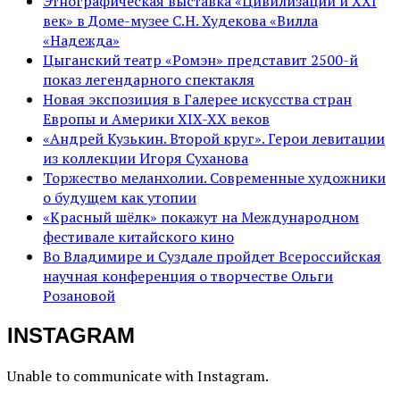
Этнографическая выставка «Цивилизации и ХХI
век» в Доме-музее С.Н. Худекова «Вилла
«Надежда»
Цыганский театр «Ромэн» представит 2500-й
показ легендарного спектакля
Новая экспозиция в Галерее искусства стран
Европы и Америки XIX-XX веков
«Андрей Кузькин. Второй круг». Герои левитации
из коллекции Игоря Суханова
Торжество меланхолии. Современные художники
о будущем как утопии
«Красный шёлк» покажут на Международном
фестивале китайского кино
Во Владимире и Суздале пройдет Всероссийская
научная конференция о творчестве Ольги
Розановой
INSTAGRAM
Unable to communicate with Instagram.