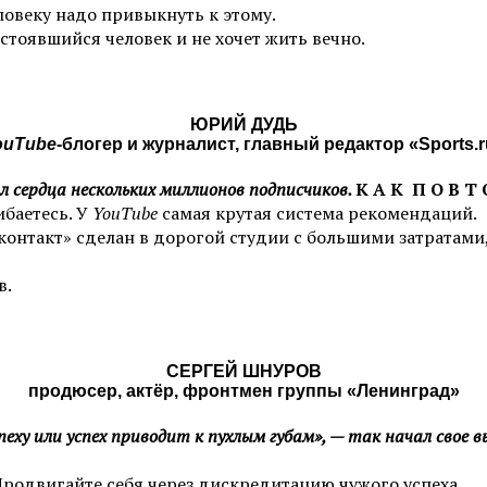
ловеку надо привыкнуть к этому.
стоявшийся человек и не хочет жить вечно.
ЮРИЙ ДУДЬ
ouTube
-блогер и журналист, главный редактор «Sports.
л сердца нескольких миллионов подписчиков.
К А К П О В Т 
баетесь. У
YouTube
самая крутая система рекомендаций.
онтакт» сделан в дорогой студии с большими затратами,
в.
СЕРГЕЙ ШНУРОВ
продюсер, актёр, фронтмен группы «Ленинград»
еху или успех приводит к пухлым губам», — так начал свое 
Продвигайте себя через дискредитацию чужого успеха.