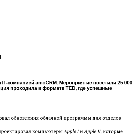
я
я IT-компанией amoCRM. Мероприятие посетили 25 000
ция проходила в формате TED, где успешные
товал обновления облачной программы для отделов
 спроектировал компьютеры
Apple I
и
Apple II
, которые