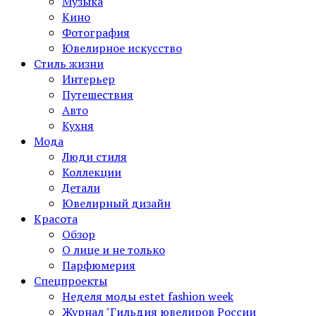
Музыка
Кино
Фотография
Ювелирное искусство
Стиль жизни
Интерьер
Путешествия
Авто
Кухня
Мода
Люди стиля
Коллекции
Детали
Ювелирный дизайн
Красота
Обзор
О лице и не только
Парфюмерия
Спецпроекты
Неделя моды estet fashion week
Журнал "Гильдия ювелиров России