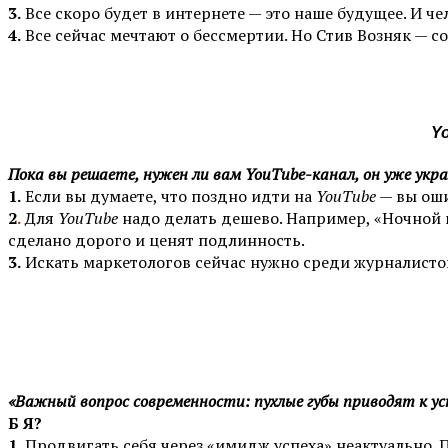
3.
Все скоро будет в интернете — это наше будущее. И че
4.
Все сейчас мечтают о бессмертии. Но Стив Возняк — со
Y
Пока вы решаете, нужен ли вам YouTube-канал, он уже укра
1.
Если вы думаете, что поздно идти на
YouTube
— вы оши
2
.
Для
YouTube
надо делать дешево. Например, «Ночной к
сделано дорого и ценят подлинность.
3.
Искать маркетологов сейчас нужно среди журналисто
«Важный вопрос современности: пухлые губы приводят к усп
Б Я?
1.
Продвигать себя через «имидж успеха» неактуально. 