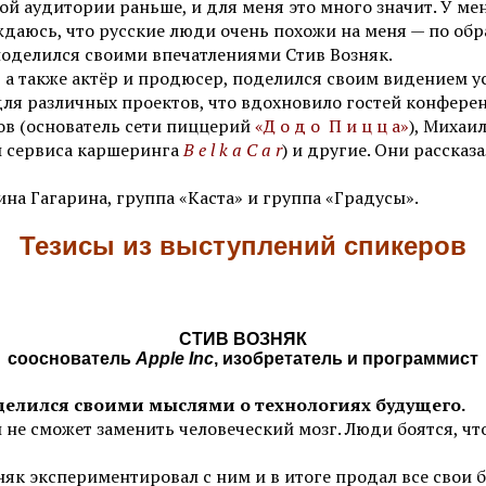
й аудитории раньше, и для меня это много значит. У мен
ждаюсь, что русские люди очень похожи на меня — по обр
 поделился своими впечатлениями Стив Возняк.
 а также актёр и продюсер, поделился своим видением у
 для различных проектов, что вдохновило гостей конфере
в (основатель сети пиццерий
«Д о д о П и ц ц а»
), Михаи
ы сервиса каршеринга
B e l k a C a r
) и другие. Они рассказ
на Гагарина, группа «Каста» и группа «Градусы».
Тезисы из выступлений спикеров
СТИВ ВОЗНЯК
сооснователь
Apple Inc
, изобретатель и программист
делился своими мыслями о технологиях будущего.
не сможет заменить человеческий мозг. Люди боятся, что
няк экспериментировал с ним и в итоге продал все свои 