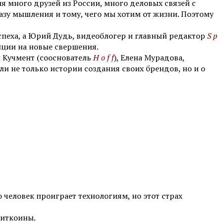
я много друзей из России, много деловых связей с
азу мышления и тому, чего мы хотим от жизни. Поэтому
спеха, а Юрий Дудь, видеоблогер и главный редактор
S p
нции на новые свершения.
л Кучмент (сооснователь
H o f f
), Елена Мурадова,
али не только истории создания своих брендов, но и о
 человек проиграет технологиям, но этот страх
биткоины.