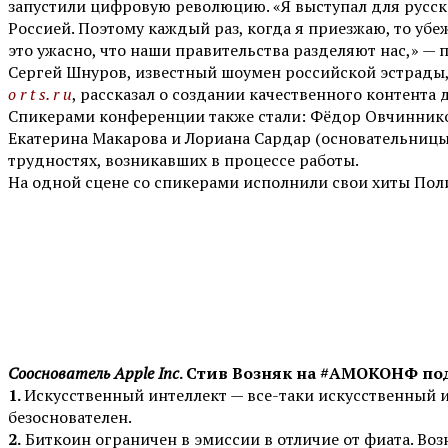
запустили цифровую революцию. «Я выступал для русско
Россией. Поэтому каждый раз, когда я приезжаю, то убе
это ужасно, что наши правительства разделяют нас,» —
Сергей Шнуров, известный шоумен российской эстрады,
o r t s. r u
, рассказал о создании качественного контента
Спикерами конференции также стали: Фёдор Овчиннико
Екатерина Макарова и Лориана Сардар (основательниц
трудностях, возникавших в процессе работы.
На одной сцене со спикерами исполнили свои хиты Поли
Сооснователь Apple Inc
. Стив Возняк на #АМОКОНФ по
1.
Искусственный интеллект — все-таки искусственный и 
безоснователен.
2.
Биткоин ограничен в эмиссии в отличие от фиата. Воз