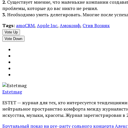
2.
Существует мнение, что маленькие компании создавать
проблемы, которые до вас никто не решил.
3.
Необходимо уметь делегировать. Многие после успеха 
Tags:
amoCRM
,
Apple Inc
,
Амоконф
,
Стив Возняк
Vote Up
Vote Down
Estetmag
ESTET — журнал для тех, кто интересуeтся тенденциям
нейтральное пространство комфорта между журналистик
искусства, музыки, красоты. Журнал зарегистрирован в 
Брутальный показ на pre-party сольного концерта Алек