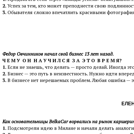
2.
Успех за тем, кто может преподнести свою подлинност
3.
Обывателя сложно впечатлить красивыми фотографиями
Федор Овчинников начал свой бизнес 13 лет назад.
Ч Е М У О Н Н А У Ч И Л С Я З А Э Т О В Р Е М Я?
1.
Если не знаешь, что делать — просто делай. Иногда э
2.
Бизнес — это путь в неизвестность. Нужно идти впер
3.
В бизнесе нет нерешаемых проблем. Любая ошибка — э
ЕЛЕН
Как основательницы BelkaCar ворвались на рынок каршери
1.
Подсмотрели идею в Милане и начали делать аналоги