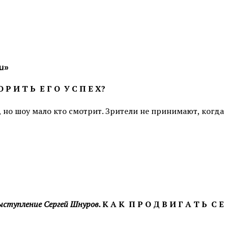
ru»
О Р И Т Ь Е Г О У С П Е Х?
 но шоу мало кто смотрит. Зрители не принимают, когда
выступление Сергей Шнуров.
К А К П Р О Д В И Г А Т Ь С Е