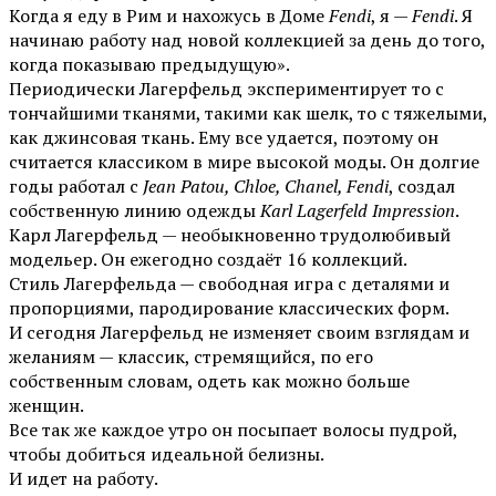
Когда я еду в Рим и нахожусь в Доме
Fendi
, я —
Fendi
. Я
начинаю работу над новой коллекцией за день до того,
когда показываю предыдущую».
Периодически Лагерфельд экспериментирует то с
тончайшими тканями, такими как шелк, то с тяжелыми,
как джинсовая ткань. Ему все удается, поэтому он
считается классиком в мире высокой моды. Он долгие
годы работал с
Jean Patou, Chloe, Chanel, Fendi
, создал
собственную линию одежды
Karl Lagerfeld Impression
.
Карл Лагерфельд — необыкновенно трудолюбивый
модельер. Он ежегодно создаёт 16 коллекций.
Стиль Лагерфельда — свободная игра с деталями и
пропорциями, пародирование классических форм.
И сегодня Лагерфельд не изменяет своим взглядам и
желаниям — классик, стремящийся, по его
собственным словам, одеть как можно больше
женщин.
Все так же каждое утро он посыпает волосы пудрой,
чтобы добиться идеальной белизны.
И идет на работу.