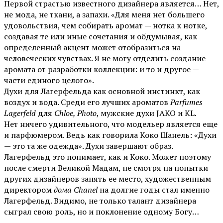
Первой страстью известного дизайнера является… Нет,
не мода, не ткани, а запахи. «Для меня нет большего
удовольствия, чем собирать аромат — нотка к нотке,
создавая те или иные сочетания и обдумывая, как
определенный акцент может отобразиться на
человеческих чувствах. Я не могу отделить создание
аромата от разработки коллекции: и то и другое —
части единого целого».
Духи для Лагерфельда как основной инстинкт, как
воздух и вода. Среди его лучших ароматов
Parfumes
Lagerfeld
для
Chloe, Photo
, мужские духи JAKO и KL.
Нет ничего удивительного, что модельер является еще
и парфюмером. Ведь как говорила Коко Шанель: «Духи
— это та же одежда». Духи завершают образ.
Лагерфельд это понимает, как и Коко. Может поэтому
после смерти Великой Мадам, не смотря на попытки
других дизайнеров занять ее место, художественным
директором
дома Chanel
на долгие годы стал именно
Лагерфельд. Видимо, не только талант дизайнера
сыграл свою роль, но и поклонение одному Богу…