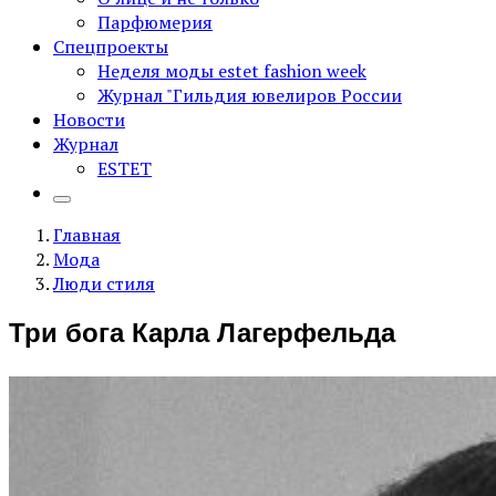
Парфюмерия
Спецпроекты
Неделя моды estet fashion week
Журнал "Гильдия ювелиров России
Новости
Журнал
ESTET
Главная
Мода
Люди стиля
Три бога Карла Лагерфельда