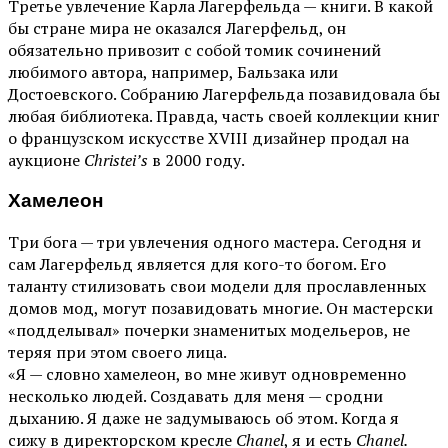
Третье увлечение Карла Лагерфельда — книги. В какой
бы стране мира не оказался Лагерфельд, он
обязательно привозит с собой томик сочинений
любимого автора, например, Бальзака или
Достоевского. Собранию Лагерфельда позавидовала бы
любая библиотека. Правда, часть своей коллекции книг
о французском искусстве XVIII дизайнер продал на
аукционе
Christei’s
в 2000 году.
Хамелеон
Три бога — три увлечения одного мастера. Сегодня и
сам Лагерфельд является для кого-то богом. Его
таланту стилизовать свои модели для прославленных
домов мод, могут позавидовать многие. Он мастерски
«подделывал» почерки знаменитых модельеров, не
теряя при этом своего лица.
«Я — словно хамелеон, во мне живут одновременно
несколько людей. Создавать для меня — сродни
дыханию. Я даже не задумываюсь об этом. Когда я
сижу в директорском кресле
Chanel
, я и есть
Chanel.