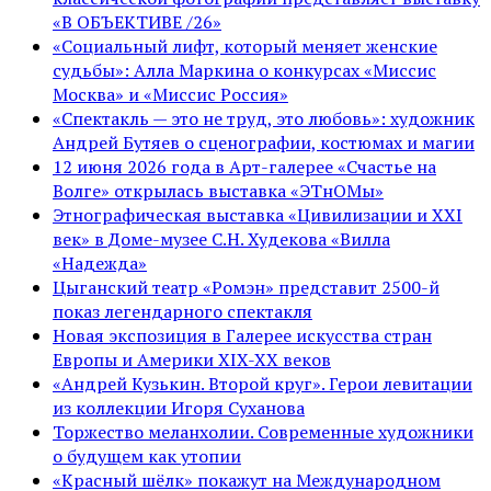
«В ОБЪЕКТИВЕ /26»
«Социальный лифт, который меняет женские
судьбы»: Алла Маркина о конкурсах «Миссис
Москва» и «Миссис Россия»
«Спектакль — это не труд, это любовь»: художник
Андрей Бутяев о сценографии, костюмах и магии
12 июня 2026 года в Арт-галерее «Счастье на
Волге» открылась выставка «ЭТнОМы»
Этнографическая выставка «Цивилизации и ХХI
век» в Доме-музее С.Н. Худекова «Вилла
«Надежда»
Цыганский театр «Ромэн» представит 2500-й
показ легендарного спектакля
Новая экспозиция в Галерее искусства стран
Европы и Америки XIX-XX веков
«Андрей Кузькин. Второй круг». Герои левитации
из коллекции Игоря Суханова
Торжество меланхолии. Современные художники
о будущем как утопии
«Красный шёлк» покажут на Международном