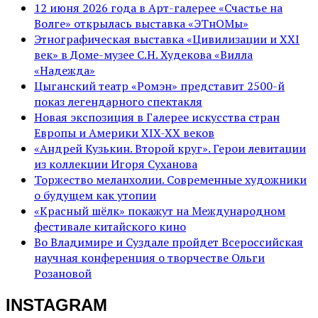
12 июня 2026 года в Арт-галерее «Счастье на
Волге» открылась выставка «ЭТнОМы»
Этнографическая выставка «Цивилизации и ХХI
век» в Доме-музее С.Н. Худекова «Вилла
«Надежда»
Цыганский театр «Ромэн» представит 2500-й
показ легендарного спектакля
Новая экспозиция в Галерее искусства стран
Европы и Америки XIX-XX веков
«Андрей Кузькин. Второй круг». Герои левитации
из коллекции Игоря Суханова
Торжество меланхолии. Современные художники
о будущем как утопии
«Красный шёлк» покажут на Международном
фестивале китайского кино
Во Владимире и Суздале пройдет Всероссийская
научная конференция о творчестве Ольги
Розановой
INSTAGRAM