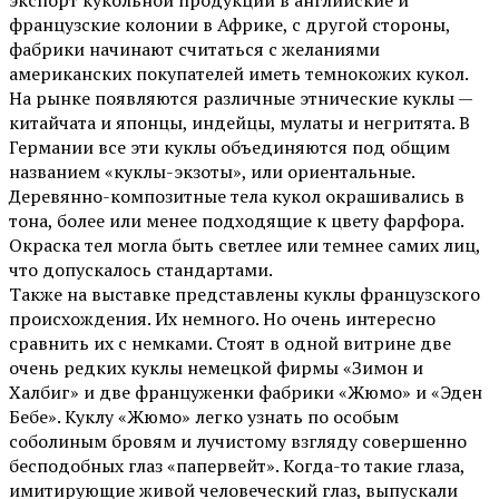
экспорт кукольной продукции в английские и
французские колонии в Африке, с другой стороны,
фабрики начинают считаться с желаниями
американских покупателей иметь темнокожих кукол.
На рынке появляются различные этнические куклы —
китайчата и японцы, индейцы, мулаты и негритята. В
Германии все эти куклы объединяются под общим
названием «куклы-экзоты», или ориентальные.
Деревянно-композитные тела кукол окрашивались в
тона, более или менее подходящие к цвету фарфора.
Окраска тел могла быть светлее или темнее самих лиц,
что допускалось стандартами.
Также на выставке представлены куклы французского
происхождения. Их немного. Но очень интересно
сравнить их с немками. Стоят в одной витрине две
очень редких куклы немецкой фирмы «Зимон и
Халбиг» и две француженки фабрики «Жюмо» и «Эден
Бебе». Куклу «Жюмо» легко узнать по особым
соболиным бровям и лучистому взгляду совершенно
бесподобных глаз «папервейт». Когда-то такие глаза,
имитирующие живой человеческий глаз, выпускали