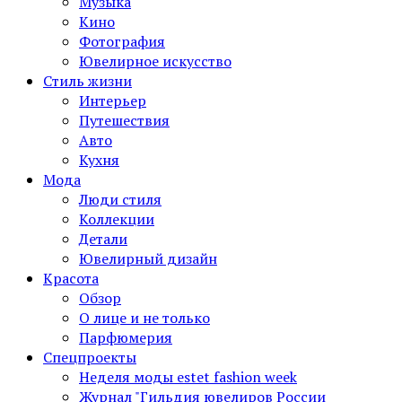
Музыка
Кино
Фотография
Ювелирное искусство
Стиль жизни
Интерьер
Путешествия
Авто
Кухня
Мода
Люди стиля
Коллекции
Детали
Ювелирный дизайн
Красота
Обзор
О лице и не только
Парфюмерия
Спецпроекты
Неделя моды estet fashion week
Журнал "Гильдия ювелиров России