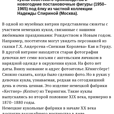
новогодние постановочные фигуры (1950–
1965) под ёлку из частной коллекции
Надежды Спириной (Москва).
В одной из музейных витрин представлены сюжеты с
участием немецких кукол, связанные с нашими
любимыми праздниками: Рождеством и Новым годом.
Например, посетители могут увидеть персонажей из
сказки Г.Х. Андерсена «Снежная Королева» Кая и Герду.
В другой витрине находится старая фотография
девочки лет семи-восьми с ангельским личиком в
нарядной одежде в окружении кукол. На фото нет
даты. Внизу название и адрес фотоателье. Кёнигсберг!
Сложно сказать, когда было сделано фото. Но в руках у
девочки кукла, узнаваемая, редкая на сегодняшний
день и очень ценная. Это изделие немецкой фабрики
«Кестнер»
(Kestner)
из Тюрингии. Такие куклы
выпускались во второй половине XIX века, примерно в
1870–1880 годы.
Немецкие кукольные фабрики в начале ХХ века
достигли высочайшего мастерства в деле