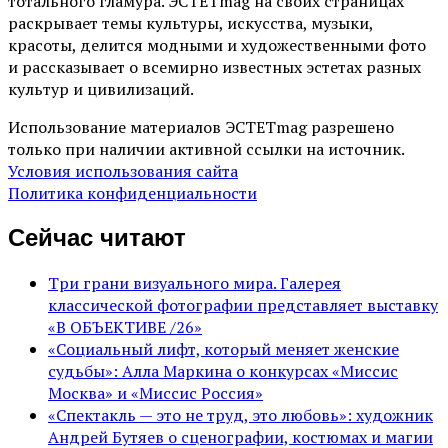
тотального гламура. ЭСТЕТmag на своих страницах
раскрывает темы культуры, искусства, музыки,
красоты, делится модными и художественными фото
и рассказывает о всемирно известных эстетах разных
культур и цивилизаций.
Использование материалов ЭСТЕТmag разрешено
только при наличии активной ссылки на источник.
Условия использования сайта
Политика конфиденциальности
Сейчас читают
Три грани визуального мира. Галерея
классической фотографии представляет выставку
«В ОБЪЕКТИВЕ /26»
«Социальный лифт, который меняет женские
судьбы»: Алла Маркина о конкурсах «Миссис
Москва» и «Миссис Россия»
«Спектакль — это не труд, это любовь»: художник
Андрей Бутяев о сценографии, костюмах и магии