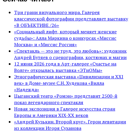
Три грани визуального мира. Галерея
классической фотографии представляет выставку
«В ОБЪЕКТИВЕ /26»
«Социальный лифт, который меняет женские
судьбы»: Алла Маркина о конкурсах «Миссис
Москва» и «Миссис Россия»
«Спектакль — это не труд, это любовь»: художник
Андрей Бутяев о сценографии, костюмах и магии
12 июня 2026 года в Арт-галерее «Счастье на
Волге» открылась выставка «ЭТнОМы»
Этнографическая выставка «Цивилизации и ХХI
век» в Доме-музее С.Н. Худекова «Вилла
«Надежда»
Цыганский театр «Ромэн» представит 2500-й
показ легендарного спектакля
Новая экспозиция в Галерее искусства стран
Европы и Америки XIX-XX веков
«Андрей Кузькин. Второй круг». Герои левитации
из коллекции Игоря Суханова