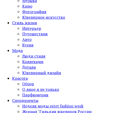
Музыка
Кино
Фотография
Ювелирное искусство
Стиль жизни
Интерьер
Путешествия
Авто
Кухня
Мода
Люди стиля
Коллекции
Детали
Ювелирный дизайн
Красота
Обзор
О лице и не только
Парфюмерия
Спецпроекты
Неделя моды estet fashion week
Журнал "Гильдия ювелиров России