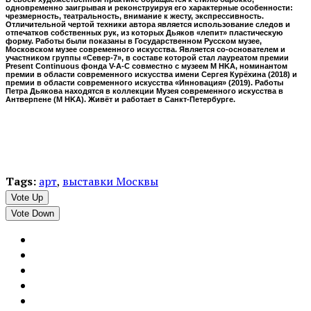
одновременно заигрывая и реконструируя его характерные особенности:
чрезмерность, театральность, внимание к жесту, экспрессивность.
Отличительной чертой техники автора является использование следов и
отпечатков собственных рук, из которых Дьяков «лепит» пластическую
форму. Работы были показаны в Государственном Русском музее,
Московском музее современного искусства. Является со-основателем и
участником группы «Север-7», в составе которой стал лауреатом премии
Present Continuous фонда V-A-C совместно с музеем M HKA, номинантом
премии в области современного искусства имени Сергея Курёхина (2018) и
премии в области современного искусства «Инновация» (2019). Работы
Петра Дьякова находятся в коллекции Музея современного искусства в
Антверпене (M HKA). Живёт и работает в Санкт-Петербурге.
Tags:
арт
,
выставки Москвы
Vote Up
Vote Down