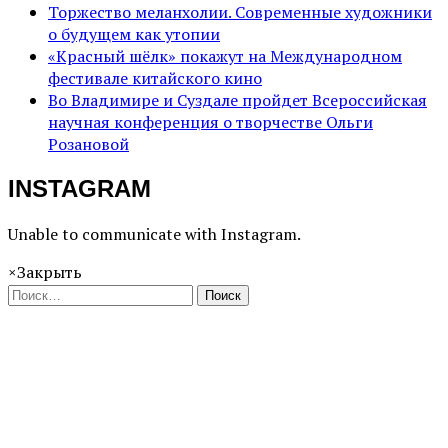
Торжество меланхолии. Современные художники
о будущем как утопии
«Красный шёлк» покажут на Международном
фестивале китайского кино
Во Владимире и Суздале пройдет Всероссийская
научная конференция о творчестве Ольги
Розановой
INSTAGRAM
Unable to communicate with Instagram.
×
Закрыть
Поиск