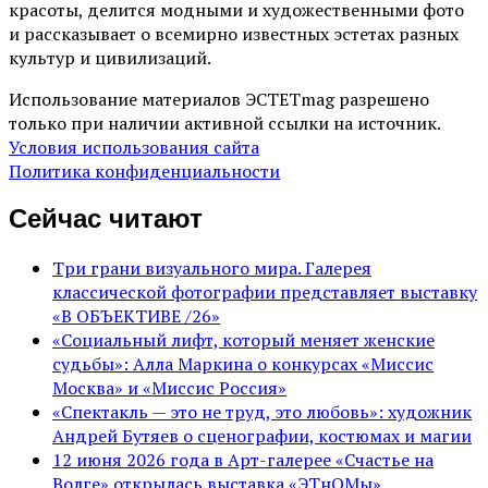
красоты, делится модными и художественными фото
и рассказывает о всемирно известных эстетах разных
культур и цивилизаций.
Использование материалов ЭСТЕТmag разрешено
только при наличии активной ссылки на источник.
Условия использования сайта
Политика конфиденциальности
Сейчас читают
Три грани визуального мира. Галерея
классической фотографии представляет выставку
«В ОБЪЕКТИВЕ /26»
«Социальный лифт, который меняет женские
судьбы»: Алла Маркина о конкурсах «Миссис
Москва» и «Миссис Россия»
«Спектакль — это не труд, это любовь»: художник
Андрей Бутяев о сценографии, костюмах и магии
12 июня 2026 года в Арт-галерее «Счастье на
Волге» открылась выставка «ЭТнОМы»