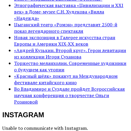
Этнографическая выставка «Цивилизации и ХХI
век» в Доме-музее С.Н. Худекова «Вилла
«Надежда»
Цыганский театр «Ромэн» представит 2500-й
показ легендарного спектакля
Новая экспозиция в Галерее искусства стран
Европы и Америки XIX-XX веков
«Андрей Кузькин. Второй круг». Герои левитации
из коллекции Игоря Суханова
Торжество меланхолии. Современные художники
о будущем как утопии
«Красный шёлк» покажут на Международном
фестивале китайского кино
Во Владимире и Суздале пройдет Всероссийская
научная конференция о творчестве Ольги
Розановой
INSTAGRAM
Unable to communicate with Instagram.