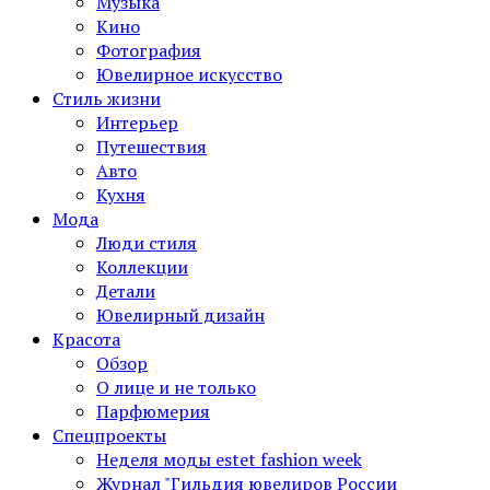
Музыка
Кино
Фотография
Ювелирное искусство
Стиль жизни
Интерьер
Путешествия
Авто
Кухня
Мода
Люди стиля
Коллекции
Детали
Ювелирный дизайн
Красота
Обзор
О лице и не только
Парфюмерия
Спецпроекты
Неделя моды estet fashion week
Журнал "Гильдия ювелиров России