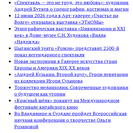
«Спектакль — это не труд, это любовь»: художник
Андрей Бутяев о сценографии, костюмах и магии
12 июня 2026 года в Арт-галерее «Счастье на
Волге» открылась выставка «ЭТнОМы»
Этнографическая выставка «Цивилизации и ХХI
век» в Доме-музее С.Н. Худекова «Вилла
«Надежда»
Цыганский театр «Ромэн» представит 2500-й
показ легендарного спектакля
Новая экспозиция в Галерее искусства стран
Европы и Америки XIX-XX веков
«Андрей Кузькин. Второй круг». Герои левитации
из коллекции Игоря Суханова
Торжество меланхолии. Современные художники
о будущем как утопии
«Красный шёлк» покажут на Международном
фестивале китайского кино
Во Владимире и Суздале пройдет Всероссийская
научная конференция о творчестве Ольги
Розановой