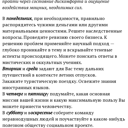
пройти через состояние дискомфорта и ощущение
воздействия мощных, неодолимых сил.
В
понедельник
, при необходимости, правильно
распорядитесь чужими деньгами или другими
материальными ценностями. Решите наследственные
вопросы. Проведите ревизию своего бизнеса. К
решению проблем применяйте научный подход —
глубоко проникайте в тему и вскрывайте теневые
аспекты происходящего. Можете поискать ответы в
мистических и оккультных учениях.
Вторник
и
среда
задают для Вас тему дальних
путешествий в контексте летних отпусков.
Закажите туристическую поездку. Освежите знания
иностранных языков.
В
четверг
и
пятницу
у подумайте, какая основная
миссия вашей жизни и какую максимальную пользу Вы
можете принести человечеству.
В
субботу
и в
оскресенье
соберите команду
неравнодушных людей и поучаствуйте в каком-нибудь
полезном обществу социальном проекте.