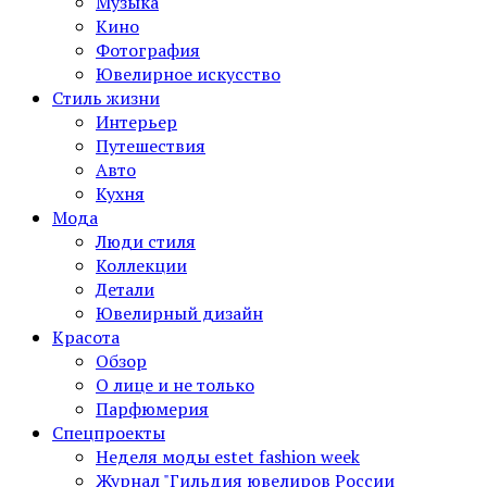
Музыка
Кино
Фотография
Ювелирное искусство
Стиль жизни
Интерьер
Путешествия
Авто
Кухня
Мода
Люди стиля
Коллекции
Детали
Ювелирный дизайн
Красота
Обзор
О лице и не только
Парфюмерия
Спецпроекты
Неделя моды estet fashion week
Журнал "Гильдия ювелиров России