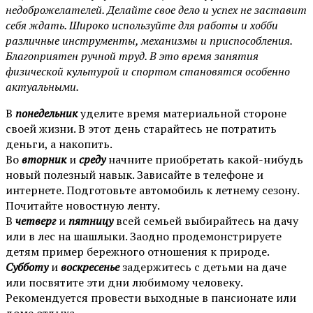
недоброжелателей. Делайте свое дело и успех не заставит
себя ждать. Широко используйте для работы и хобби
различные инструменты, механизмы и приспособления.
Благоприятен ручной труд. В это время занятия
физической культурой и спортом становятся особенно
актуальными.
В
понедельник
уделите время материальной стороне
своей жизни. В этот день старайтесь не потратить
деньги, а накопить.
Во
вторник
и
среду
начните приобретать какой-нибудь
новый полезный навык. Зависайте в телефоне и
интернете. Подготовьте автомобиль к летнему сезону.
Почитайте новостную ленту.
В
четверг
и
пятницу
всей семьей выбирайтесь на дачу
или в лес на шашлыки. Заодно продемонстрируете
детям пример бережного отношения к природе.
Субботу
и
воскресенье
задержитесь с детьми на даче
или посвятите эти дни любимому человеку.
Рекомендуется провести выходные в пансионате или
доме отдыха.