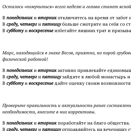
Осталось «помучиться» всего неделю и голова станет ясной
В
понедельник
и
вторник
отключитесь на время от забот и
В
среду, четверг
и
пятницу
больше смотрите на себя со с
В
субботу
и
воскресенье
избегайте лишних трат и призыва
Марс, находящийся в знаке Весов, приятно, но порой гру
физической работой!
В
понедельник
и
вторник
активно привлекайте единомыш
В
среду, четверг
и
пятницу
зайдите в любой монастырь и 
В
субботу
и
воскресенье
дайте оценку своим возможностям
Проверьте правильность и актуальность ранее составленны
необходимости, внесите в них коррективы.
В
понедельник
и
вторник
поработайте на благо общества. 
В
среду, четверг
и
пятницу
отправляйтесь на вечеринку с