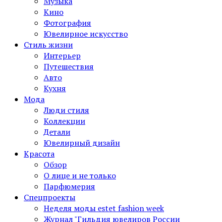
Музыка
Кино
Фотография
Ювелирное искусство
Стиль жизни
Интерьер
Путешествия
Авто
Кухня
Мода
Люди стиля
Коллекции
Детали
Ювелирный дизайн
Красота
Обзор
О лице и не только
Парфюмерия
Спецпроекты
Неделя моды estet fashion week
Журнал "Гильдия ювелиров России