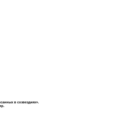
исанных в созвездиях».
ир.