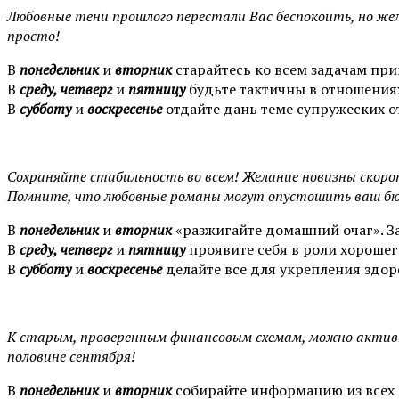
Любовные тени прошлого перестали Вас беспокоить, но жел
просто!
В
понедельник
и
вторник
старайтесь ко всем задачам пр
В
среду, четверг
и
пятницу
будьте тактичны в отношениях
В
субботу
и
воскресенье
отдайте дань теме супружеских 
Сохраняйте стабильность во всем! Желание новизны скоро
Помните, что любовные романы могут опустошить ваш б
В
понедельник
и
вторник
«разжигайте домашний очаг». З
В
среду, четверг
и
пятницу
проявите себя в роли хорошег
В
субботу
и
воскресенье
делайте все для укрепления здор
К старым, проверенным финансовым схемам, можно активно
половине сентября!
В
понедельник
и
вторник
собирайте информацию из всех 