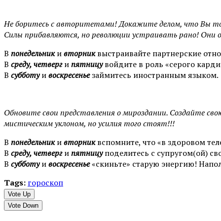
Не боритесь с авторитетами! Докажите делом, что Вы т
Силы прибавляются, но революции устраивать рано! Они о
В
понедельник
и
вторник
выстраивайте партнерские отно
В
среду, четверг
и
пятницу
войдите в роль «серого карди
В
субботу
и
воскресенье
займитесь иностранным языком.
Обновите свои представления о мироздании. Создайте сво
мистическим уклоном, но усилия того стоят!!!
В
понедельник
и
вторник
вспомните, что «в здоровом тел
В
среду, четверг
и
пятницу
поделитесь с супругом(ой) с
В
субботу
и
воскресенье
«скиньте» старую энергию! Напол
Tags:
гороскоп
Vote Up
Vote Down