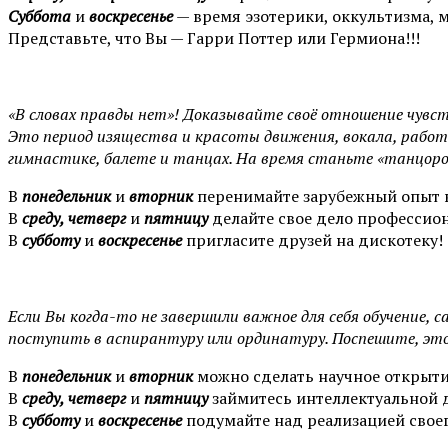
Суббота
и
воскресенье
— время эзотерики, оккультизма, 
Представьте, что Вы — Гарри Поттер или Гермиона!!!
«В словах правды нет»! Доказывайте своё отношение чувс
Это период изящества и красоты движения, вокала, работ
гимнастике, балете и танцах. На время станьте «танцором
В
понедельник
и
вторник
перенимайте зарубежный опыт в
В
среду, четверг
и
пятницу
делайте свое дело профессион
В
субботу
и
воскресенье
пригласите друзей на дискотеку!
Если Вы когда-то не завершили важное для себя обучение, с
поступить в аспирантуру или ординатуру. Поспешите, это
В
понедельник
и
вторник
можно сделать научное открыти
В
среду, четверг
и
пятницу
займитесь интеллектуальной д
В
субботу
и
воскресенье
подумайте над реализацией свое