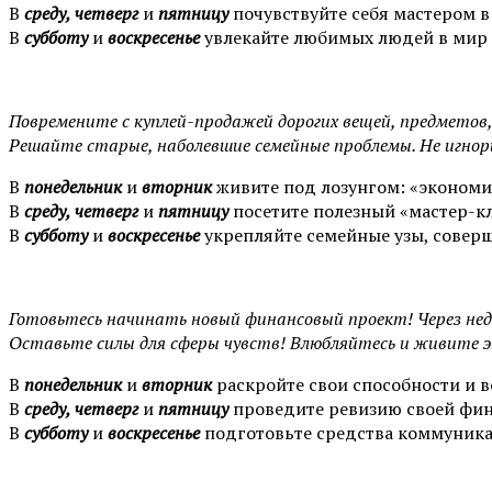
В
среду, четверг
и
пятницу
почувствуйте себя мастером в
В
субботу
и
воскресенье
увлекайте любимых людей в мир и
Повремените с куплей-продажей дорогих вещей, предметов
Решайте старые, наболевшие семейные проблемы. Не игн
В
понедельник
и
вторник
живите под лозунгом: «экономи
В
среду, четверг
и
пятницу
посетите полезный «мастер-кл
В
субботу
и
воскресенье
укрепляйте семейные узы, соверш
Готовьтесь начинать новый финансовый проект! Через нед
Оставьте силы для сферы чувств! Влюбляйтесь и живите 
В
понедельник
и
вторник
раскройте свои способности и 
В
среду, четверг
и
пятницу
проведите ревизию своей фин
В
субботу
и
воскресенье
подготовьте средства коммуника