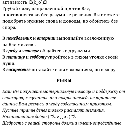
активность ᕦ(ò_óˇ)ᕤ.
Грубой силе, направленной против Вас,
противопоставляйте разумные решения. Вы сможете
подобрать нужные слова и доводы, но обойтись без
спора.
В
понедельник
и
вторник
выполняйте возложенную
на Вас миссию.
В
среду
и
четверг
общайтесь с друзьями.
В
пятницу
и
субботу
укройтесь в тихом уголке своей
души.
В
воскресенье
потакайте своим желаниям, но в меру.
РЫБЫ
Если Вы получаете материальную помощь и поддержку от
спонсоров, меценатов или покровителей, не тратьте
данные Вам ресурсы в угоду собственным прихотям.
Пустые траты денег только распалят желания.
Накапливайте добро
(づ｡◕‿‿◕｡)づ
.
Щедрость с вашей стороны должна иметь определённые