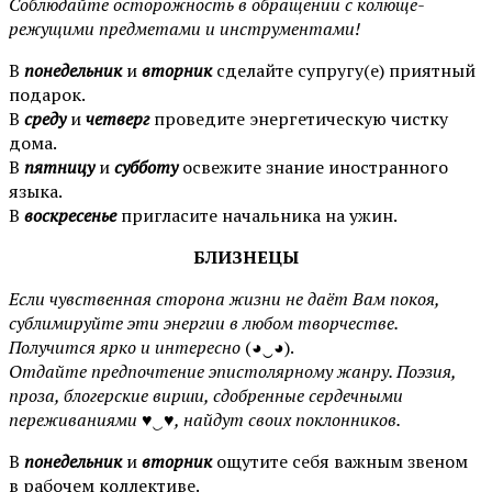
Соблюдайте осторожность в обращении с колюще-
режущими предметами и инструментами!
В
понедельник
и
вторник
сделайте супругу(е) приятный
подарок.
В
среду
и
четверг
проведите энергетическую чистку
дома.
В
пятницу
и
субботу
освежите знание иностранного
языка.
В
воскресенье
пригласите начальника на ужин.
БЛИЗНЕЦЫ
Если чувственная сторона жизни не даёт Вам покоя,
сублимируйте эти энергии в любом творчестве.
Получится ярко и интересно
(◕‿◕).
Отдайте предпочтение эпистолярному жанру. Поэзия,
проза, блогерские вирши, сдобренные сердечными
переживаниями ♥‿♥, найдут своих поклонников.
В
понедельник
и
вторник
ощутите себя важным звеном
в рабочем коллективе.