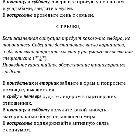
В
пятницу
и
субботу
совершите прогулку по паркам
и усадьбами, зайдите в музеи.
В
воскресенье
проведите день с семьей.
СТРЕЛЕЦ
Если жизненная ситуация требует какого-то выбора, не
торопитесь. Соберите достаточное число вариантов,
и обязательно попросите совета у разумного человека или
специалиста
( ͡° ͜ʖ ͡°)
.
Проведите гарантийное обслуживание транспортных
средств.
В
понедельник
и
вторник
зайдите в храм и попросите
помощи у высших сил.
В
среду
и
четверг
будьте лидером в партнерских
отношениях.
В
пятницу
и
субботу
получите какой-нибудь
материальный бонус от внешнего мира.
В
воскресенье
поддерживайте активную связь
с социумом.