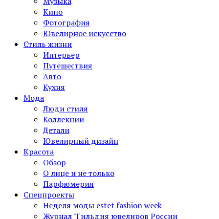
Музыка
Кино
Фотография
Ювелирное искусство
Стиль жизни
Интерьер
Путешествия
Авто
Кухня
Мода
Люди стиля
Коллекции
Детали
Ювелирный дизайн
Красота
Обзор
О лице и не только
Парфюмерия
Спецпроекты
Неделя моды estet fashion week
Журнал "Гильдия ювелиров России