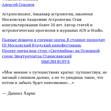
Алексей Соколов
Астропсихолог, бакалавр астрологии, закончил
Московскую Академию Астрологии. Стаж
консультирования более 20 лет. Автор статей и
астрологических прогнозов в журналах AUS и Studio.
Пьяные лошади и грецкие орехи. В столице проходит
III Московский Курдский кинофестиваль
Проект опера нон-стоп. «Сверлийцы» на Основной
сцене Электротеатра Станиславский
МЫСЛИ ВСЛУХ
«Мое мнение о путешествиях кратко: путешествуя, не
заезжай слишком далеко, а не то увидишь такое, что
потом и забыть будет невозможно…»
— Даниил Хармс