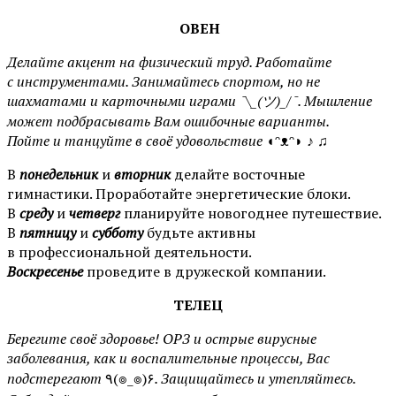
ОВЕН
Делайте акцент на физический труд. Работайте
с инструментами. Занимайтесь спортом, но не
шахматами и карточными играми ¯\_(ツ)_/¯. Мышление
может подбрасывать Вам ошибочные варианты.
Пойте
и танцуйте в своё удовольствие
◖ᵔᴥᵔ◗ ♪ ♫
В
понедельник
и
вторник
делайте восточные
гимнастики. Проработайте энергетические блоки.
В
среду
и
четверг
планируйте новогоднее путешествие.
В
пятницу
и
субботу
будьте активны
в профессиональной деятельности.
Воскресенье
проведите в дружеской компании.
ТЕЛЕЦ
Берегите своё здоровье! ОРЗ и острые вирусные
заболевания, как и воспалительные процессы, Вас
подстерегают
٩(๏_๏)۶
. Защищайтесь и утепляйтесь.