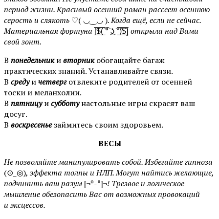
период жизни. Красивый осенний роман рассеет осеннюю
серость и слякоть
♡( ◡‿◡ )
. Когда ещё, если не сейчас.
Материальная фортуна
[̲̅$̲̅(̲̅ ͡° ͜ʖ ͡°̲̅)̲̅$̲̅]
открыла над Вами
свой зонт.
В
понедельник
и
вторник
обогащайте багаж
практических знаний. Устанавливайте связи.
В
среду
и
четверг
отвлеките родителей от осенней
тоски и меланхолии.
В
пятницу
и
субботу
настольные игры скрасят ваш
досуг.
В
воскресенье
займитесь своим здоровьем.
ВЕСЫ
Не позволяйте манипулировать собой. Избегайте гипноза
(⊙_◎)
, эффекта толпы и НЛП. Могут найтись желающие,
подчинить ваш разум
[¬º-°]¬
! Трезвое и логическое
мышление обезопасить Вас от возможных провокаций
и эксцессов.