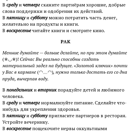
В
среду
и
четверг
скажите партнёрам хорошие, добрые
слова поддержки и одобрения их действий.
В
пятницу
и
субботу
можно потратить часть денег,
желательно на продукты и книги.
В
воскресенье
читайте книги и смотрите кино.
РАК
Меньше думайте — больше делайте, но при этом думайте
(✯◡✯)!
Сейчас Вы реально способны создать
материальный задел на будущее. «Золотой ключик» почти
у Вас в кармане
(◠﹏◠)
, нужно только достать его со дна
пруда, вычерпав воду.
В
понедельник
и
вторник
порадуйте детей и любимого
человека.
В
среду
и
четверг
нормализуйте питание. Сделайте что-
нибудь для укрепления здоровья.
В
пятницу
и
субботу
пригласите партнеров в ресторан.
Устройте вечеринку.
В
воскресенье
пощекочите нервы оккультными