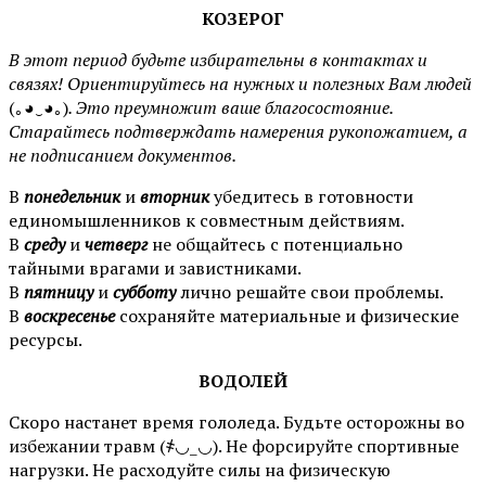
КОЗЕРОГ
В этот период будьте избирательны в контактах и
связях! Ориентируйтесь на нужных и полезных Вам людей
(｡◕‿◕｡)
. Это преумножит ваше благосостояние.
Старайтесь подтверждать намерения рукопожатием, а
не подписанием документов.
В
понедельник
и
вторник
убедитесь в готовности
единомышленников к совместным действиям.
В
среду
и
четверг
не общайтесь с потенциально
тайными врагами и завистниками.
В
пятницу
и
субботу
лично решайте свои проблемы.
В
воскресенье
сохраняйте материальные и физические
ресурсы.
ВОДОЛЕЙ
Скоро настанет время гололеда. Будьте осторожны во
избежании травм (҂◡_◡). Не форсируйте спортивные
нагрузки. Не расходуйте силы на физическую