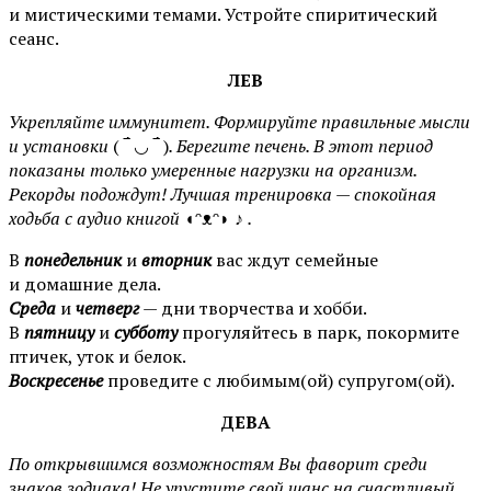
и мистическими темами. Устройте спиритический
сеанс.
ЛЕВ
Укрепляйте иммунитет. Формируйте правильные мысли
и установки
( ‾́ ◡ ‾́ )
. Берегите печень. В этот период
показаны только умеренные нагрузки на организм.
Рекорды подождут! Лучшая тренировка — спокойная
ходьба с аудио книгой
◖ᵔᴥᵔ◗ ♪
.
В
понедельник
и
вторник
вас ждут семейные
и домашние дела.
Среда
и
четверг
— дни творчества и хобби.
В
пятницу
и
субботу
прогуляйтесь в парк, покормите
птичек, уток и белок.
Воскресенье
проведите с любимым(ой) супругом(ой).
ДЕВА
По открывшимся возможностям Вы фаворит среди
знаков зодиака! Не упустите свой шанс на счастливый