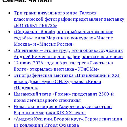
Три грани визуального мира. Галерея
классической фотографии представляет выставку
«В ОБЪЕКТИВЕ /26»
«Социальный лифт, который меняет женские
судьбы»: Алла Маркина о конкурсах «Миссис
Москва» и «Миссис Россия»
«Спектакль — это не труд, это любовь»: художник
Андрей Бутяев о сценографии, костюмах и магии
12 июня 2026 года в Арт-галерее «Счастье на
Волге» открылась выставка «ЭТнОМы»
Этнографическая выставка «Цивилизации и ХХI
век» в Доме-музее С.Н. Худекова «Вилла
«Надежда»
Цыганский театр «Ромэн» представит 2500-й
показ легендарного спектакля
Новая экспозиция в Галерее искусства стран
Европы и Америки XIX-XX веков
«Андрей Кузькин. Второй круг». Герои левитации
из коллекции Игоря Суханова