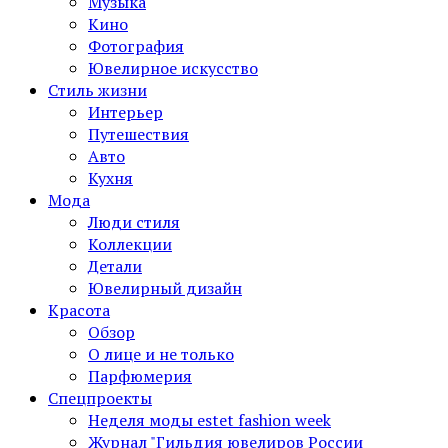
Музыка
Кино
Фотография
Ювелирное искусство
Стиль жизни
Интерьер
Путешествия
Авто
Кухня
Мода
Люди стиля
Коллекции
Детали
Ювелирный дизайн
Красота
Обзор
О лице и не только
Парфюмерия
Спецпроекты
Неделя моды estet fashion week
Журнал "Гильдия ювелиров России