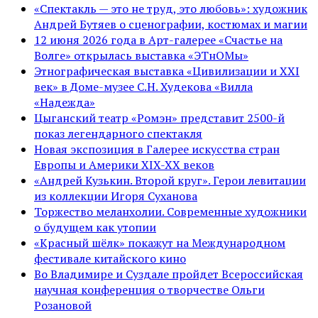
«Спектакль — это не труд, это любовь»: художник
Андрей Бутяев о сценографии, костюмах и магии
12 июня 2026 года в Арт-галерее «Счастье на
Волге» открылась выставка «ЭТнОМы»
Этнографическая выставка «Цивилизации и ХХI
век» в Доме-музее С.Н. Худекова «Вилла
«Надежда»
Цыганский театр «Ромэн» представит 2500-й
показ легендарного спектакля
Новая экспозиция в Галерее искусства стран
Европы и Америки XIX-XX веков
«Андрей Кузькин. Второй круг». Герои левитации
из коллекции Игоря Суханова
Торжество меланхолии. Современные художники
о будущем как утопии
«Красный шёлк» покажут на Международном
фестивале китайского кино
Во Владимире и Суздале пройдет Всероссийская
научная конференция о творчестве Ольги
Розановой