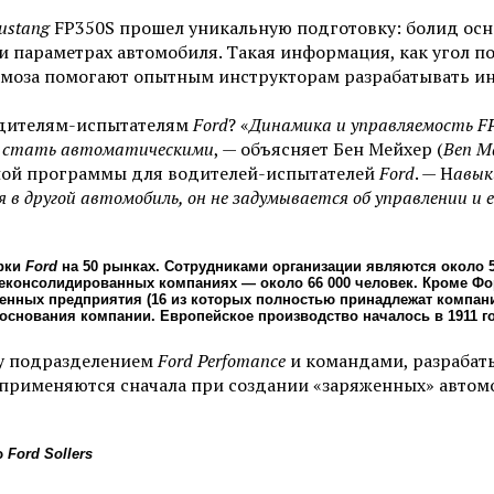
ustang
FP350S прошел уникальную подготовку: болид осна
 параметрах автомобиля. Такая информация, как угол по
тормоза помогают опытным инструкторам разрабатывать 
одителям-испытателям
Ford
? «
Динамика и управляемость FP
ы стать автоматическими
, — объясняет Бен Мейхер (
Ben M
ной программы для водителей-испытателей
Ford
. — Н
авык
 другой автомобиль, он не задумывается об управлении и ег
арки
Ford
на 50 рынках. Сотрудниками организации являются около 
неконсолидированных компаниях — около 66 000 человек. Кроме Ф
енных предприятия (16 из которых полностью принадлежат компани
основания компании. Европейское производство началось в 1911 го
у подразделением
Ford Perfomance
и командами, разрабат
 применяются сначала при создании «заряженных» авто
ю
Ford Sollers