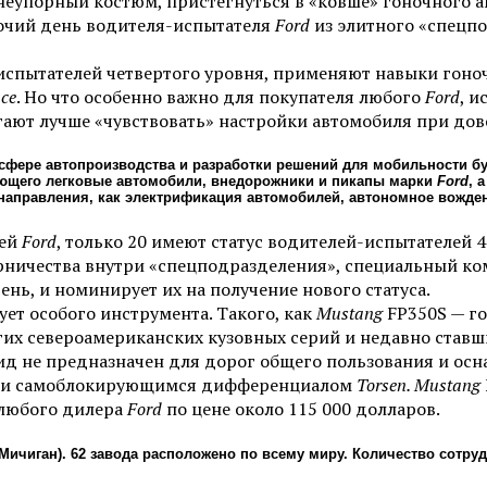
еупорный костюм, пристегнуться в «ковше» гоночного ав
бочий день водителя-испытателя
Ford
из элитного «спецп
спытателей четвертого уровня, применяют навыки гоноч
ce
. Но что особенно важно для покупателя любого
Ford
, 
ают лучше «чувствовать» настройки автомобиля при дов
сфере автопроизводства и разработки решений для мобильности б
ающего легковые автомобили, внедорожники и пикапы марки
Ford
, 
 направления, как электрификация автомобилей, автономное вожде
лей
Ford
, только 20 имеют статус водителей-испытателей 
ничества внутри «спецподразделения», специальный ком
нь, и номинирует их на получение нового статуса.
ует особого инструмента. Такого, как
Mustang
FP350S — г
гих североамериканских кузовных серий и недавно став
д не предназначен для дорог общего пользования и осна
МКП и самоблокирующимся дифференциалом
Torsen. Mustang
 любого дилера
Ford
по цене около 115 000 долларов.
Мичиган). 62 завода расположено по всему миру. Количество сотру