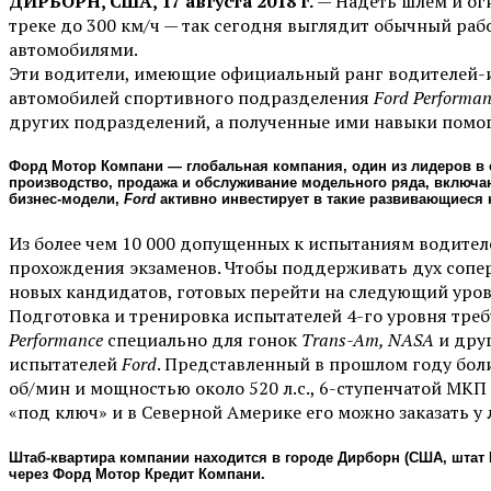
ДИРБОРН, США, 17 августа 2018 г.
— Надеть шлем и огн
треке до 300 км/ч — так сегодня выглядит обычный ра
автомобилями.
Эти водители, имеющие официальный ранг водителей-и
автомобилей спортивного подразделения
Ford Performan
других подразделений, а полученные ими навыки помог
Форд Мотор Компани — глобальная компания, один из лидеров в 
производство, продажа и обслуживание модельного ряда, включ
бизнес-модели,
Ford
активно инвестирует в такие развивающиеся
Из более чем 10 000 допущенных к испытаниям водите
прохождения экзаменов. Чтобы поддерживать дух сопер
новых кандидатов, готовых перейти на следующий урове
Подготовка и тренировка испытателей 4-го уровня треб
Performanсe
специально для гонок
Trans-Am, NASA
и дру
испытателей
Ford
. Представленный в прошлом году боли
об/мин и мощностью около 520 л.с., 6-ступенчатой 
«под ключ» и в Северной Америке его можно заказать у
Штаб-квартира компании находится в городе Дирбоpн (США, штат 
через Форд Мотор Кредит Компани.