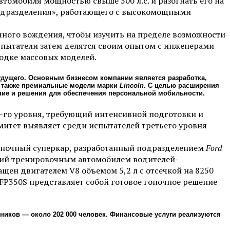
томобиля мощностью свыше 500 л.с. и разогнать его на
одразделения», работающего с высокомощными
ного вождения, чтобы изучить на пределе возможности
испытатели затем делятся своим опытом с инженерами
одке массовых моделей.
удущего. Основным бизнесом компании является разработка,
а также премиальные модели марки
Lincoln
. С целью расширения
ние и решения для обеспечения персональной мобильности.
4-го уровня, требующий интенсивной подготовки и
итет выявляет среди испытателей третьего уровня
оночный суперкар, разработанный подразделением
Ford
ший тренировочным автомобилем водителей-
щен двигателем V8 объемом 5,2 л с отсечкой на 8250
FP350S представляет собой готовое гоночное решение
дников — около 202 000 человек. Финансовые услуги реализуются