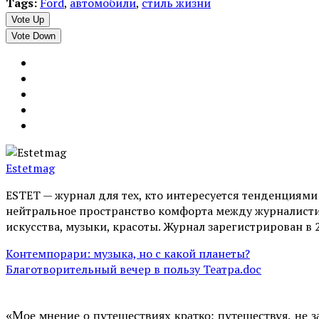
Tags:
Ford
,
автомобили
,
стиль жизни
Vote Up
Vote Down
Estetmag
ESTET — журнал для тех, кто интересуeтся тенденциям
нейтральное пространство комфорта между журналистик
искусства, музыки, красоты. Журнал зарегистрирован в 
Контемпорари: музыка, но с какой планеты?
Благотворительный вечер в пользу Театра.doc
«Мое мнение о путешествиях кратко: путешествуя, не з