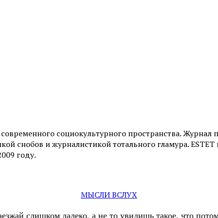
и современного социокультурного пространства. Журнал 
ой снобов и журналистикой тотального гламура. ESTET н
2009 году.
МЫСЛИ ВСЛУХ
аезжай слишком далеко, а не то увидишь такое, что пот