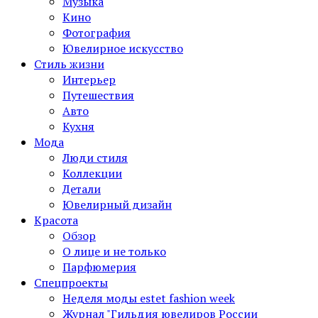
Музыка
Кино
Фотография
Ювелирное искусство
Стиль жизни
Интерьер
Путешествия
Авто
Кухня
Мода
Люди стиля
Коллекции
Детали
Ювелирный дизайн
Красота
Обзор
О лице и не только
Парфюмерия
Спецпроекты
Неделя моды estet fashion week
Журнал "Гильдия ювелиров России