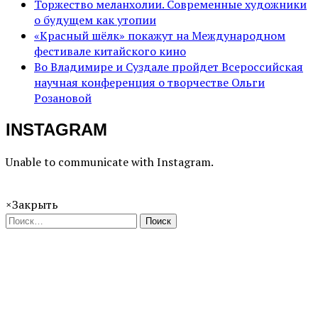
Торжество меланхолии. Современные художники
о будущем как утопии
«Красный шёлк» покажут на Международном
фестивале китайского кино
Во Владимире и Суздале пройдет Всероссийская
научная конференция о творчестве Ольги
Розановой
INSTAGRAM
Unable to communicate with Instagram.
×
Закрыть
Поиск