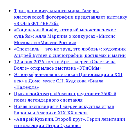
Три грани визуального мира. Галерея
классической фотографии представляет выставку
«В ОБЪЕКТИВЕ /26»
«Социальный лифт, который меняет женские
судьбы»: Алла Маркина о конкурсах «Миссис
Москва» и «Миссис Россия»
«Спектакль — это не труд, это любовь»: художник
Андрей Бутяев о сценографии, костюмах и магии
12 июня 2026 года в Арт-галерее «Счастье на
Волге» открылась выставка «ЭТнОМы»
Этнографическая выставка «Цивилизации и ХХI
век» в Доме-музее С.Н. Худекова «Вилла
«Надежда»
Цыганский театр «Ромэн» представит 2500-й
показ легендарного спектакля
Новая экспозиция в Галерее искусства стран
Европы и Америки XIX-XX веков
«Андрей Кузькин. Второй круг». Герои левитации
из коллекции Игоря Суханова