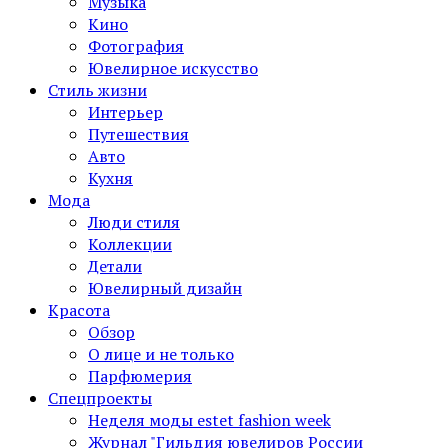
Музыка
Кино
Фотография
Ювелирное искусство
Стиль жизни
Интерьер
Путешествия
Авто
Кухня
Мода
Люди стиля
Коллекции
Детали
Ювелирный дизайн
Красота
Обзор
О лице и не только
Парфюмерия
Спецпроекты
Неделя моды estet fashion week
Журнал "Гильдия ювелиров России