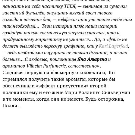
наносить на себя частичку ТЕБЯ, — вынимая из сумочки
заветный бутылёк, ощущать мягкий свет твоего
взгляда в течение дня, — «эффект присутствия» тебя нам
так необходим… Твои истории плюс наши истории
создадут такую космическую энергию счастья, что и
продуманному маркетингу не угнаться… Да, и «фэйс» не
должен выглядеть чересчур графично, как у
Karl Lagerfeld
,
— ведь необходимо ощущать не только дыхание, а нечто
большее… С любовью, поклонницы
Яна Альгрена
и
ароматов Vilhelm Parfumerie, естественно»
.
Создавая первую парфюмерную коллекцию, Ян
стремился получить такие ароматы, которые бы
обеспечивали «эффект присутствия» второй
половинки ему и его жене Мэри Роллингс Сильверман
в те моменты, когда они не вместе. Будь осторожна,
Полли…