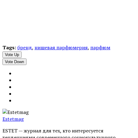
Tags:
бренд
,
нишевая парфюмерия
,
парфюм
Vote Up
Vote Down
Estetmag
ESTET — журнал для тех, кто интересуeтся
тенденциями современного социокультурного