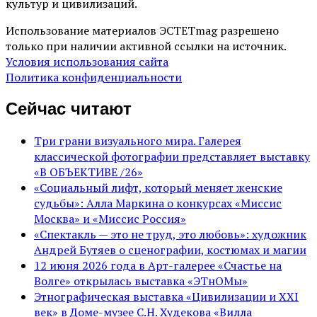
культур и цивилизаций.
Использование материалов ЭСТЕТmag разрешено
только при наличии активной ссылки на источник.
Условия использования сайта
Политика конфиденциальности
Сейчас читают
Три грани визуального мира. Галерея
классической фотографии представляет выставку
«В ОБЪЕКТИВЕ /26»
«Социальный лифт, который меняет женские
судьбы»: Алла Маркина о конкурсах «Миссис
Москва» и «Миссис Россия»
«Спектакль — это не труд, это любовь»: художник
Андрей Бутяев о сценографии, костюмах и магии
12 июня 2026 года в Арт-галерее «Счастье на
Волге» открылась выставка «ЭТнОМы»
Этнографическая выставка «Цивилизации и ХХI
век» в Доме-музее С.Н. Худекова «Вилла