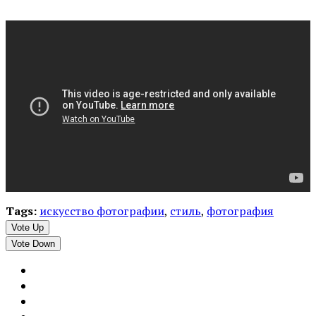
Tags:
искусство фотографии
,
стиль
,
фотография
Vote Up
Vote Down