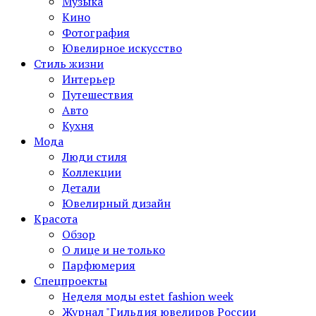
Музыка
Кино
Фотография
Ювелирное искусство
Стиль жизни
Интерьер
Путешествия
Авто
Кухня
Мода
Люди стиля
Коллекции
Детали
Ювелирный дизайн
Красота
Обзор
О лице и не только
Парфюмерия
Спецпроекты
Неделя моды estet fashion week
Журнал "Гильдия ювелиров России