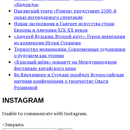
«Надежда»
Цыганский театр «Ромэн» представит 2500-й
показ легендарного спектакля
Новая экспозиция в Галерее искусства стран
Европы и Америки XIX-XX веков
«Андрей Кузькин. Второй круг». Герои левитации
из коллекции Игоря Суханова
Торжество меланхолии. Современные художники
о будущем как утопии
«Красный шёлк» покажут на Международном
фестивале китайского кино
Во Владимире и Суздале пройдет Всероссийская
научная конференция о творчестве Ольги
Розановой
INSTAGRAM
Unable to communicate with Instagram.
×
Закрыть