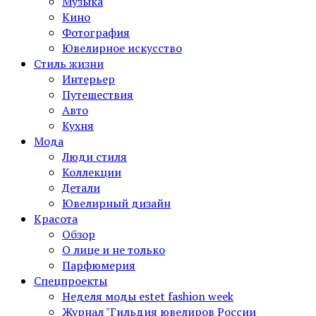
Музыка
Кино
Фотография
Ювелирное искусство
Стиль жизни
Интерьер
Путешествия
Авто
Кухня
Мода
Люди стиля
Коллекции
Детали
Ювелирный дизайн
Красота
Обзор
О лице и не только
Парфюмерия
Спецпроекты
Неделя моды estet fashion week
Журнал "Гильдия ювелиров России