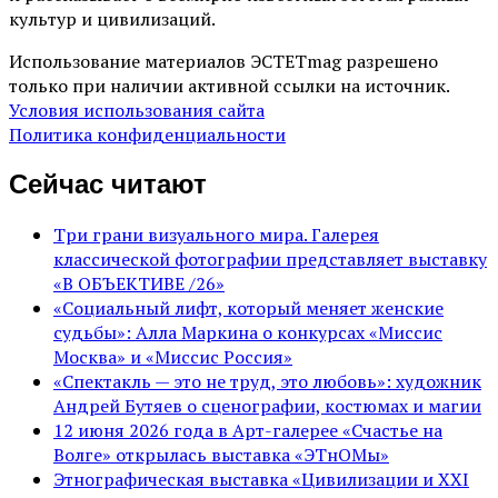
культур и цивилизаций.
Использование материалов ЭСТЕТmag разрешено
только при наличии активной ссылки на источник.
Условия использования сайта
Политика конфиденциальности
Сейчас читают
Три грани визуального мира. Галерея
классической фотографии представляет выставку
«В ОБЪЕКТИВЕ /26»
«Социальный лифт, который меняет женские
судьбы»: Алла Маркина о конкурсах «Миссис
Москва» и «Миссис Россия»
«Спектакль — это не труд, это любовь»: художник
Андрей Бутяев о сценографии, костюмах и магии
12 июня 2026 года в Арт-галерее «Счастье на
Волге» открылась выставка «ЭТнОМы»
Этнографическая выставка «Цивилизации и ХХI