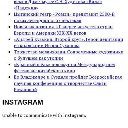
век» в Доме-музее С.Н. Худекова «Вилла
«Надежда»
Цыганский театр «Ромэн» представит 2500-й
показ легендарного спектакля
Новая экспозиция в Галерее искусства стран
Европы и Америки XIX-XX веков
«Андрей Кузькин. Второй круг». Герои левитации
из коллекции Игоря Суханова
Торжество меланхолии. Современные художники
о будущем как утопии
«Красный шёлк» покажут на Международном
фестивале китайского кино
Во Владимире и Суздале пройдет Всероссийская
научная конференция о творчестве Ольги
Розановой
INSTAGRAM
Unable to communicate with Instagram.