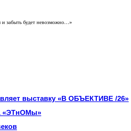
ом и забыть будет невозможно…»
авляет выставку «В ОБЪЕКТИВЕ /26»
ка «ЭТнОМы»
веков