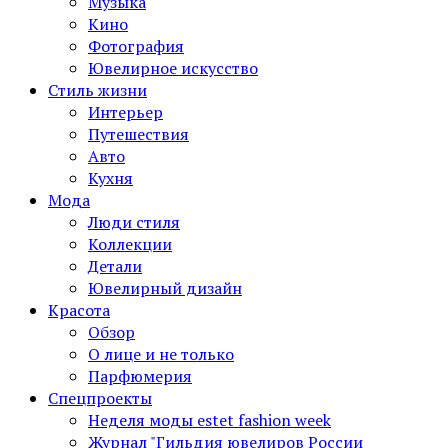
Музыка
Кино
Фотография
Ювелирное искусство
Стиль жизни
Интерьер
Путешествия
Авто
Кухня
Мода
Люди стиля
Коллекции
Детали
Ювелирный дизайн
Красота
Обзор
О лице и не только
Парфюмерия
Спецпроекты
Неделя моды estet fashion week
Журнал "Гильдия ювелиров России