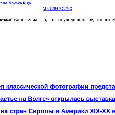
na Novaya Riga
МЫСЛИ ВСЛУХ
аезжай слишком далеко, а не то увидишь такое, что пот
рея классической фотографии предст
Счастье на Волге» открылась выстав
тва стран Европы и Америки XIX-XX 