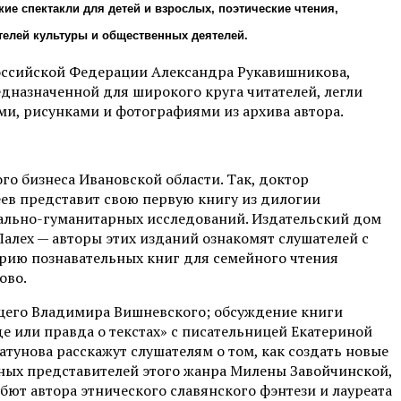
ие спектакли для детей и взрослых, поэтические чтения,
телей культуры и общественных деятелей.
оссийской Федерации Александра Рукавишникова,
едназначенной для широкого круга читателей, легли
ми, рисунками и фотографиями из архива автора.
 бизнеса Ивановской области. Так, доктор
ев представит свою первую книгу из дилогии
ально-гуманитарных исследований. Издательский дом
алех — авторы этих изданий ознакомят слушателей с
ерию познавательных книг для семейного чтения
ово.
ущего Владимира Вишневского; обсуждение книги
 или правда о текстах» с писательницей Екатериной
атунова расскажут слушателям о том, как создать новые
тных представителей этого жанра Милены Завойчинской,
т автора этнического славянского фэнтези и лауреата