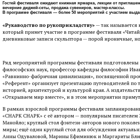
Гостей фестиваля ожидают книжная ярмарка, лекции от приглашен
вечерние диджей-сеты, продажа сувениров, мастер-классы.
В программе фестиваля — более 50 мероприятий с участием выдаю
«Рукаводство по рукоприкладству»
— так называется
который примет участие в программе фестиваля «Читай 
дневниковые записи скульптора — порой ироничные, но
Ряд мероприятий программы фестиваля подготовлены н
философских наук, профессор кафедры философии Иван
«Равнинно-фабричная цивилизация», посвященной проб
«Референт» организует презентацию путеводителей по т
историей, архитектурой и культурой края. А издательс
«Открываем мир вместе», и в этом мероприятии примут
В рамках взрослой программы фестиваля запланированы
«СНАРК СНАРК» с её автором — популярным писателем Э
Манойло; круглый стол фэнтези-авторов нового поколен
миры; ещё один круглый стол для обсуждения актуальн
Анны Одуваловой, Марины Ефиминюк и Маргариты Блинов