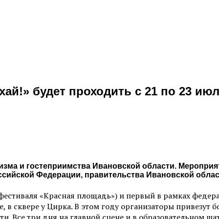
й!» будет проходить с 21 по 23 июля
изма и гостеприимства Ивановской области. Меропри
ссийской Федерации, правительства Ивановской облас
фестиваля «Красная площадь») и первый в рамках феде
, в сквере у Цирка. В этом году организаторы привезут б
и. Все три дня на главной сцене и в образовательном ша