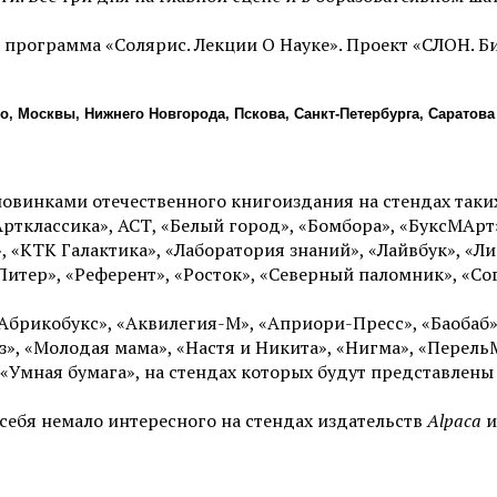
 программа «Солярис. Лекции О Науке». Проект «СЛОН. Б
о, Москвы, Нижнего Новгорода, Пскова, Санкт-Петербурга, Саратова
овинками отечественного книгоиздания на стендах таки
ртклассика», АСТ, «Белый город», «Бомбора», «БуксМАрт»
», «КТК Галактика», «Лаборатория знаний», «Лайвбук», «
итер», «Референт», «Росток», «Северный паломник», «Сог
брикобукс», «Аквилегия-М», «Априори-Пресс», «Баобаб»,
ез», «Молодая мама», «Настя и Никита», «Нигма», «Перел
и «Умная бумага», на стендах которых будут представлен
себя немало интересного на стендах издательств
Alpaca