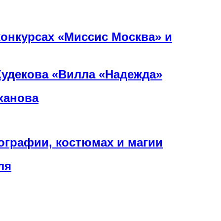
онкурсах «Миссис Москва» и
Худекова «Вилла «Надежда»
ханова
нографии, костюмах и магии
ля