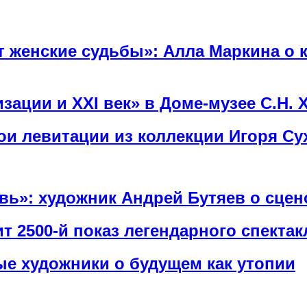
 женские судьбы»: Алла Маркина о к
ации и ХХI век» в Доме-музее С.Н. 
рои левитации из коллекции Игоря Су
овь»: художник Андрей Бутяев о сце
т 2500-й показ легендарного спектак
е художники о будущем как утопии