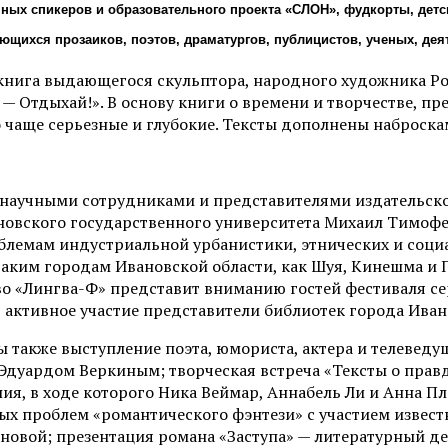
ных спикеров и образовательного проекта «СЛОН», фудкорты, детск
щихся прозаиков, поэтов, драматургов, публицистов, ученых, дея
 книга выдающегося скульптора, народного художника Р
— Отдыхай!». В основу книги о времени и творчестве, пр
 чаще серьезные и глубокие. Тексты дополнены наброска
аучными сотрудниками и представителями издательского
овского государственного университета Михаил Тимофе
лемам индустриальной урбанистики, этнических и соци
аким городам Ивановской области, как Шуя, Кинешма и П
тво «Лингва-Ф» представит вниманию гостей фестиваля с
 активное участие представители библиотек города Иван
 также выступление поэта, юмориста, актера и телевед
дуардом Веркиным; творческая встреча «Тексты о правде
ия, в ходе которого Ника Веймар, Аннабель Ли и Анна Пл
ых проблем «романтического фэнтези» с участием извес
ой; презентация романа «Заступа» — литературный дебю