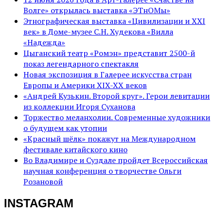
Волге» открылась выставка «ЭТнОМы»
Этнографическая выставка «Цивилизации и ХХI
век» в Доме-музее С.Н. Худекова «Вилла
«Надежда»
Цыганский театр «Ромэн» представит 2500-й
показ легендарного спектакля
Новая экспозиция в Галерее искусства стран
Европы и Америки XIX-XX веков
«Андрей Кузькин. Второй круг». Герои левитации
из коллекции Игоря Суханова
Торжество меланхолии. Современные художники
о будущем как утопии
«Красный шёлк» покажут на Международном
фестивале китайского кино
Во Владимире и Суздале пройдет Всероссийская
научная конференция о творчестве Ольги
Розановой
INSTAGRAM