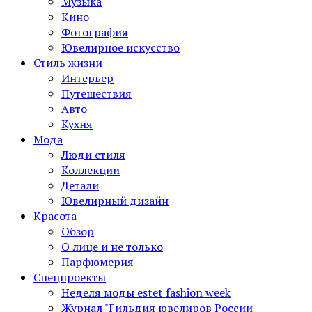
Музыка
Кино
Фотография
Ювелирное искусство
Стиль жизни
Интерьер
Путешествия
Авто
Кухня
Мода
Люди стиля
Коллекции
Детали
Ювелирный дизайн
Красота
Обзор
О лице и не только
Парфюмерия
Спецпроекты
Неделя моды estet fashion week
Журнал "Гильдия ювелиров России