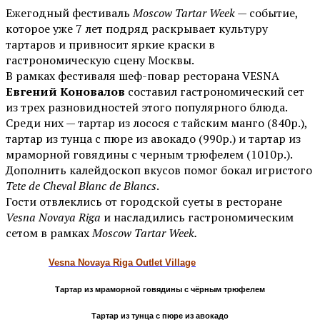
Ежегодный фестиваль
Moscow Tartar Week
— событие,
которое уже 7 лет подряд раскрывает культуру
тартаров и привносит яркие краски в
гастрономическую сцену Москвы.
В рамках фестиваля шеф-повар ресторана VESNA
Евгений Коновалов
составил гастрономический сет
из трех разновидностей этого популярного блюда.
Среди них — тартар из лосося с тайским манго (840р.),
тартар из тунца с пюре из авокадо (990р.) и тартар из
мраморной говядины с черным трюфелем (1010р.).
Дополнить калейдоскоп вкусов помог бокал игристого
Tete de Cheval Blanc de Blancs
.
Гости отвлеклись от городской суеты в ресторане
Vesna Novaya Riga
и насладились гастрономическим
сетом в рамках
Moscow Tartar Week.
Vesna Novaya Riga Outlet Village
Тартар из мраморной говядины с чёрным трюфелем
Тартар из тунца с пюре из авокадо