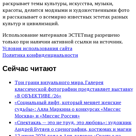
раскрывает темы культуры, искусства, музыки,
красоты, делится модными и художественными фото
и рассказывает о всемирно известных эстетах разных
культур и цивилизаций.
Использование материалов ЭСТЕТmag разрешено
только при наличии активной ссылки на источник.
Условия использования сайта
Политика конфиденциальности
Сейчас читают
Три грани визуального мира. Галерея
классической фотографии представляет выставку
«В ОБЪЕКТИВЕ /26»
«Социальный лифт, который меняет женские
судьбы»: Алла Маркина о конкурсах «Миссис
Москва» и «Миссис Россия»
«Спектакль — это не труд, это любовь»: художник
Андрей Бутяев о сценографии, костюмах и магии
12 июня 2026 года в Арт-галерее «Счастье на