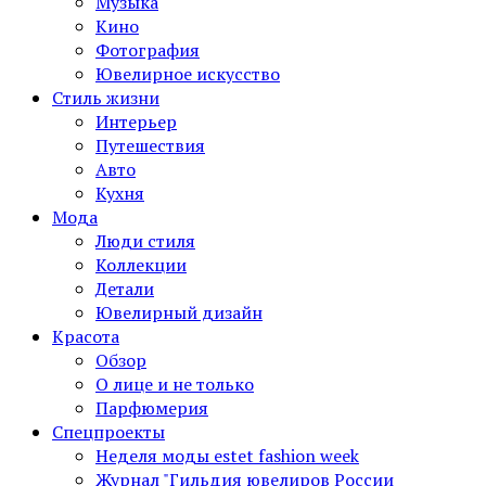
Музыка
Кино
Фотография
Ювелирное искусство
Стиль жизни
Интерьер
Путешествия
Авто
Кухня
Мода
Люди стиля
Коллекции
Детали
Ювелирный дизайн
Красота
Обзор
О лице и не только
Парфюмерия
Спецпроекты
Неделя моды estet fashion week
Журнал "Гильдия ювелиров России