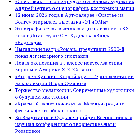
«Спектакль — это не труд, это любовь»: художник
Андрей Бутяев о сценографии, костюмах и магии
12 июня 2026 года в Арт-галерее «Счастье на
Волге» открылась выставка «ЭТнОМы»
Этнографическая выставка «Цивилизации и ХХI
век» в Доме-музее С.Н. Худекова «Вилла
«Надежда»
Цыганский театр «Ромэн» представит 2500-й
показ легендарного спектакля
Новая экспозиция в Галерее искусства стран
Европы и Америки XIX-XX веков
«Андрей Кузькин. Второй круг». Герои левитации
из коллекции Игоря Суханова
Торжество меланхолии. Современные художники
о будущем как утопии
«Красный шёлк» покажут на Международном
фестивале китайского кино
Во Владимире и Суздале пройдет Всероссийская
научная конференция о творчестве Ольги
Розановой