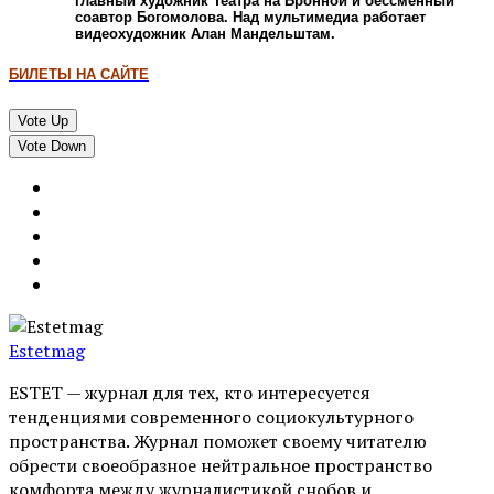
главный художник Театра на Бронной и бессменный
соавтор Богомолова. Над мультимедиа работает
видеохудожник Алан Мандельштам.
БИЛЕТЫ НА САЙТЕ
Vote Up
Vote Down
Estetmag
ESTET — журнал для тех, кто интересуeтся
тенденциями современного социокультурного
пространства. Журнал поможет своему читателю
обрести своеобразное нейтральное пространство
комфорта между журналистикой снобов и