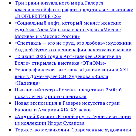
Три грани визуального мира. Галерея
классической фотографии представляет выставку
«В ОБЪЕКТИВЕ /26»
«Социальный лифт, который меняет женские
судьбы»: Алла Маркина о конкурсах «Миссис
Москва» и «Миссис Россия»
«Спектакль — это не труд, это любовь»: художник
Андрей Бутяев о сценографии, костюмах и магии
12 июня 2026 года в Арт-галерее «Счастье на
Волге» открылась выставка «ЭТнОМы»
Этнографическая выставка «Цивилизации и ХХI
век» в Доме-музее С.Н. Худекова «Вилла
«Надежда»
Цыганский театр «Ромэн» представит 2500-й
показ легендарного спектакля
Новая экспозиция в Галерее искусства стран
Европы и Америки XIX-XX веков
«Андрей Кузькин. Второй круг». Герои левитации
из коллекции Игоря Суханова
Торжество меланхолии. Современные художники