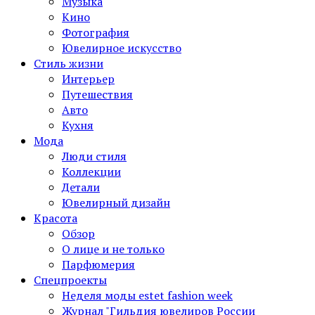
Музыка
Кино
Фотография
Ювелирное искусство
Стиль жизни
Интерьер
Путешествия
Авто
Кухня
Мода
Люди стиля
Коллекции
Детали
Ювелирный дизайн
Красота
Обзор
О лице и не только
Парфюмерия
Спецпроекты
Неделя моды estet fashion week
Журнал "Гильдия ювелиров России