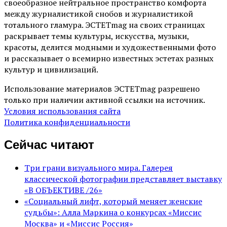
своеобразное нейтральное пространство комфорта
между журналистикой снобов и журналистикой
тотального гламура. ЭСТЕТmag на своих страницах
раскрывает темы культуры, искусства, музыки,
красоты, делится модными и художественными фото
и рассказывает о всемирно известных эстетах разных
культур и цивилизаций.
Использование материалов ЭСТЕТmag разрешено
только при наличии активной ссылки на источник.
Условия использования сайта
Политика конфиденциальности
Сейчас читают
Три грани визуального мира. Галерея
классической фотографии представляет выставку
«В ОБЪЕКТИВЕ /26»
«Социальный лифт, который меняет женские
судьбы»: Алла Маркина о конкурсах «Миссис
Москва» и «Миссис Россия»