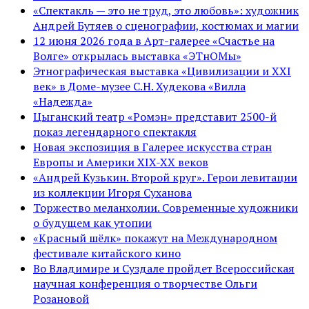
«Спектакль — это не труд, это любовь»: художник
Андрей Бутяев о сценографии, костюмах и магии
12 июня 2026 года в Арт-галерее «Счастье на
Волге» открылась выставка «ЭТнОМы»
Этнографическая выставка «Цивилизации и ХХI
век» в Доме-музее С.Н. Худекова «Вилла
«Надежда»
Цыганский театр «Ромэн» представит 2500-й
показ легендарного спектакля
Новая экспозиция в Галерее искусства стран
Европы и Америки XIX-XX веков
«Андрей Кузькин. Второй круг». Герои левитации
из коллекции Игоря Суханова
Торжество меланхолии. Современные художники
о будущем как утопии
«Красный шёлк» покажут на Международном
фестивале китайского кино
Во Владимире и Суздале пройдет Всероссийская
научная конференция о творчестве Ольги
Розановой