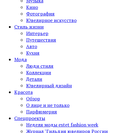
Музыка
Кино
Фотография
Ювелирное искусство
Стиль жизни
Интерьер
Путешествия
Авто
Кухня
Мода
Люди стиля
Коллекции
Детали
Ювелирный дизайн
Красота
Обзор
О лице и не только
Парфюмерия
Спецпроекты
Неделя моды estet fashion week
Журнал "Гильдия ювелиров России