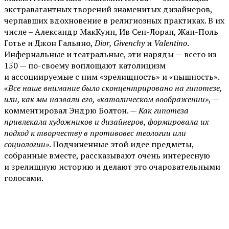
экстравагантных творений знаменитых дизайнеров,
черпавших вдохновение в религиозных практиках. В их
числе – Александр МакКуин, Ив Сен-Лоран, Жан-Поль
Готье и Джон Гальяно,
Dior, Givenchy
и
Valentino
.
Инфернальные и театральные, эти наряды — всего из
150 — по-своему воплощают католицизм
и ассоциируемые с ним «зрелищность» и «пышность».
«
Все наше внимание было сконцентрировано на гипотезе,
или, как мы назвали его, «католическом воображении»
, —
комментировал Эндрю Болтон. —
Как гипотеза
привлекала художников и дизайнеров, формировала их
подход к творчеству в противовес теологии или
социологии»
. Подчиненные этой идее предметы,
собранные вместе, рассказывают очень интересную
и зрелищную историю и делают это очаровательными
голосами.