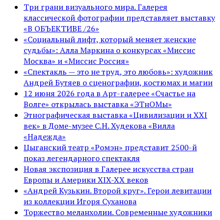
Три грани визуального мира. Галерея
классической фотографии представляет выставку
«В ОБЪЕКТИВЕ /26»
«Социальный лифт, который меняет женские
судьбы»: Алла Маркина о конкурсах «Миссис
Москва» и «Миссис Россия»
«Спектакль — это не труд, это любовь»: художник
Андрей Бутяев о сценографии, костюмах и магии
12 июня 2026 года в Арт-галерее «Счастье на
Волге» открылась выставка «ЭТнОМы»
Этнографическая выставка «Цивилизации и ХХI
век» в Доме-музее С.Н. Худекова «Вилла
«Надежда»
Цыганский театр «Ромэн» представит 2500-й
показ легендарного спектакля
Новая экспозиция в Галерее искусства стран
Европы и Америки XIX-XX веков
«Андрей Кузькин. Второй круг». Герои левитации
из коллекции Игоря Суханова
Торжество меланхолии. Современные художники