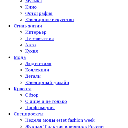
Музыка
Кино
Фотография
Ювелирное искусство
Стиль жизни
Интерьер
Путешествия
Авто
Кухня
Мода
Люди стиля
Коллекции
Детали
Ювелирный дизайн
Красота
Обзор
О лице и не только
Парфюмерия
Спецпроекты
Неделя моды estet fashion week
Журнал "Гильдия ювелиров России