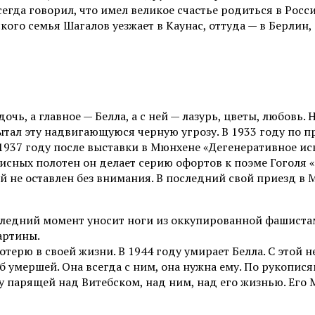
гда говорил, что имел великое счастье родиться в Росси
кого семья Шагалов уезжает в Каунас, оттуда — в Берлин,
чь, а главное — Белла, а с ней — лазурь, цветы, любовь.
ытал эту надвигающуюся черную угрозу. В 1933 году по п
 1937 году после выставки в Мюнхене «Дегенеративное ис
сных полотен он делает серию офортов к поэме Гоголя 
 не оставлен без внимания. В последний свой приезд в М
последний момент уносит ноги из оккупированной фашист
картины.
ерю в своей жизни. В 1944 году умирает Белла. С этой 
об умершей. Она всегда с ним, она нужна ему. По рукопи
 парящей над Витебском, над ним, над его жизнью. Его М