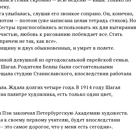
веку.
а улыбалась, слушая его звонкое сопрано. Он, конечно,
потом — поэтом (уже написана целая тетрадь стихов). Но
. Сестры приспособились использовать их для вытирания
счастью, любовь к рисованию побеждает все. Стать
ричем не так, как все».
щину и двух обыкновенных, и умрет в полете.
ванной девушкой из ортодоксальной еврейской семьи.
 Шагал. Родители Беллы были состоятельными
сещала студию Станиславского, впоследствии работала
ла. Ждала долгих четыре года. В 1914 году Шагал
на палитре художника, есть только один цвет,
ам Пэн закончил Петербургскую Академию художеств.
а к своему первому учителю, будет впоследствии
это самое дорогое, что у меня есть сегодня».