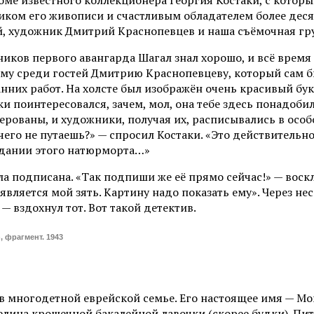
ом его живописи и счастливым обладателем более десятк
ой, художник Дмитрий Краснопевцев и наша съёмочная гр
иков первого авангарда Шагал знал хорошо, и всё время
му среди гостей Дмитрию Краснопевцеву, который сам б
них работ. На холсте был изображён очень красивый букет
и поинтересовался, зачем, мол, она тебе здесь понадобил
ерованы, и художники, получая их, расписывались в особ
го не путаешь?» — спросил Костаки. «Это действительно т
дании этого натюрморта…»
ла подписана. «Так подпиши же её прямо сейчас!» — воскл
является мой зять. Картину надо показать ему». Через н
— вздохнул тот. Вот такой детектив.
, фрагмент. 1943
 в многодетной еврейской семье. Его настоящее имя — Мо
елица крошечной бакалейной лавочки (скорее будки). Пи