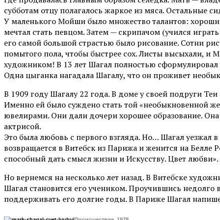
субботам отцу полагалось жаркое из мяса. Остальные си
У маленького Мойши было множество талантов: хороший го
мечтал стать певцом. Затем — скрипачом (учился играть 
его самой большой страстью было рисование. Сотни рис
помытого пола, чтобы быстрее сох. Листы высыхали, и 
художником! В 13 лет Шагал полностью сформулировал для
Одна цыганка нагадала Шагалу, что он проживет необы
В 1909 году Шагалу 22 года. В доме у своей подруги Те
Именно ей было суждено стать той «необыкновенной ж
ювелирами. Они дали дочери хорошее образование. Она 
актрисой.
Это была любовь с первого взгляда. Но… Шагал уезжал в
возвращается в Витебск из Парижа и женится на Белле Р
способный дать смысл жизни и Искусству. Цвет любви».
Но вернемся на несколько лет назад. В Витебске худо
Шагал становится его учеником. Проучившись недолго в
поддерживать его долгие годы. В Париже Шагал напишет:
Происшествие. 1978