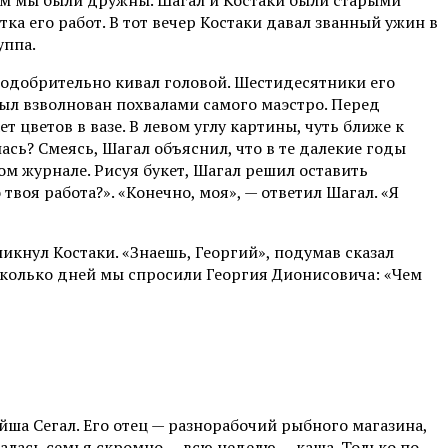
а его работ. В тот вечер Костаки давал званный ужин в
уппа.
 одобрительно кивал головой. Шестидесятники его
ыл взволнован похвалами самого маэстро. Перед
 цветов в вазе. В левом углу картины, чуть ближе к
ась? Смеясь, Шагал объяснил, что в те далекие годы
ом журнале. Рисуя букет, Шагал решил оставить
воя работа?». «Конечно, моя», — ответил Шагал. «Я
икнул Костаки. «Знаешь, Георгий», подумав сказал
есколько дней мы спросили Георгия Дионисовича: «Чем
йша Сегал. Его отец — разнорабочий рыбного магазина,
талась семья скромно — всю неделю — каша. Только по