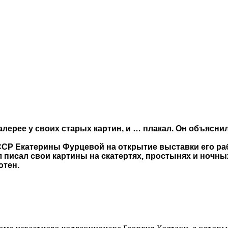
галерее у своих старых картин, и … плакал. Он объясни
Р Екатерины Фурцевой на открытие выставки его рабо
 писал свои картины на скатертях, простынях и ночны
отен.
оме известного коллекционера Георгия Костаки, с котор