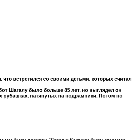
л, что встретился со своими детьми, которых считал
т Шагалу было больше 85 лет, но выглядел он
х рубашках, натянутых на подрамники. Потом по
ым мы были дружны. Шагал и Костаки были старыми