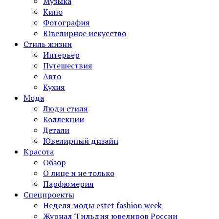
Музыка
Кино
Фотография
Ювелирное искусство
Стиль жизни
Интерьер
Путешествия
Авто
Кухня
Мода
Люди стиля
Коллекции
Детали
Ювелирный дизайн
Красота
Обзор
О лице и не только
Парфюмерия
Спецпроекты
Неделя моды estet fashion week
Журнал "Гильдия ювелиров России