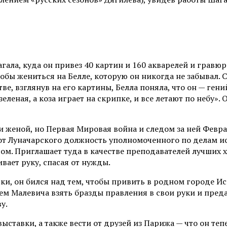
ла, куда он привез 40 картин и 160 акварелей и гравюр. 
обы жениться на Белле, которую он никогда не забывал. С
ве, взглянув на его картины, Белла поняла, что он — гени
леная, а коза играет на скрипке, и все летают по небу».
 и женой, но Первая Мировая война и следом за ней Фев
т от Луначарского должность уполномоченного по делам и
ом. Приглашает туда в качестве преподавателей лучших х
вает руку, спасая от нужды.
ски, он бился над тем, чтобы привить в родном городе Ис
ием Малевича взять бразды правления в свои руки и пред
у.
ыставки, а также вести от друзей из Парижа — что он те