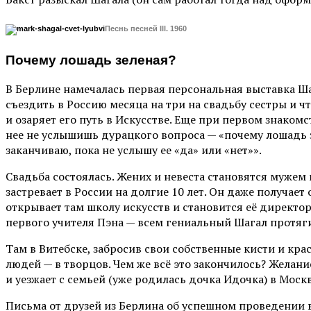
Песнь песней III. 1960
Почему лошадь зеленая?
В Берлине намечалась первая персональная выставка Шага
съездить в Россию месяца на три на свадьбу сестры и чт
и озаряет его путь в Искусстве. Еще при первом знакомст
нее не услышишь дурацкого вопроса — «почему лошадь зе
заканчиваю, пока не услышу ее «да» или «нет»».
Свадьба состоялась. Жених и невеста становятся мужем
застревает в России на долгие 10 лет. Он даже получае
открывает там школу искусств и становится её директор
первого учителя Пэна — всем гениальный Шагал протяги
Там в Витебске, забросив свои собственные кисти и кра
людей — в творцов. Чем же всё это закончилось? Желан
и уезжает с семьей (уже родилась дочка Идочка) в Москв
Письма от друзей из Берлина об успешном проведении в