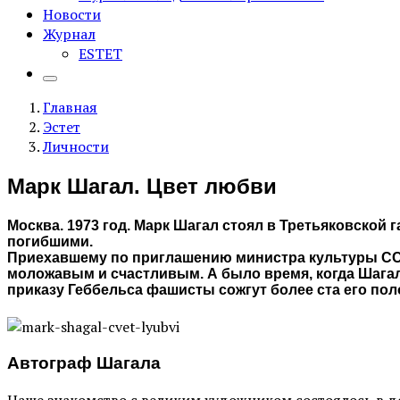
Новости
Журнал
ESTET
Главная
Эстет
Личности
Марк Шагал. Цвет любви
Москва. 1973 год. Марк Шагал стоял в Третьяковской 
погибшими.
Приехавшему по приглашению министра культуры ССС
моложавым и счастливым. А было время, когда Шагал
приказу Геббельса фашисты сожгут более ста его пол
Автограф Шагала
Наше знакомство с великим художником состоялось в д