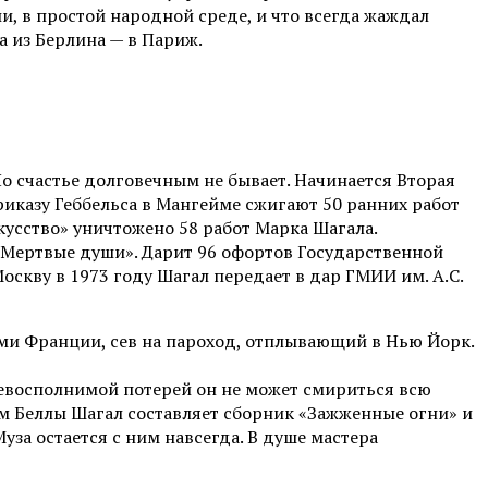
и, в простой народной среде, и что всегда жаждал
 а из Берлина — в Париж.
 Но счастье долговечным не бывает. Начинается Вторая
риказу Геббельса в Мангейме сжигают 50 ранних работ
кусство» уничтожено 58 работ Марка Шагала.
«Мертвые души». Дарит 96 офортов Государственной
оскву в 1973 году Шагал передает в дар ГМИИ им. А.С.
ами Франции, сев на пароход, отплывающий в Нью Йорк.
невосполнимой потерей он не может смириться всю
сям Беллы Шагал составляет сборник «Зажженные огни» и
уза остается с ним навсегда. В душе мастера