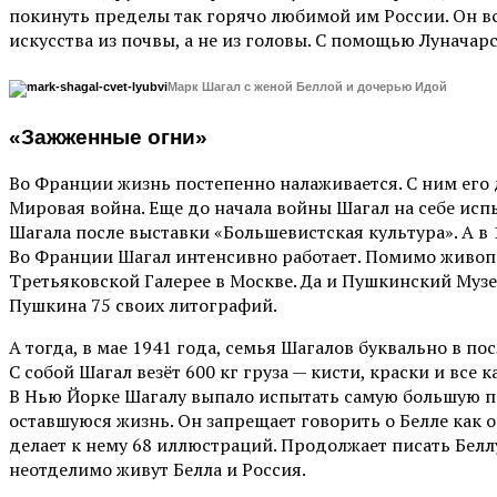
покинуть пределы так горячо любимой им России. Он все
искусства из почвы, а не из головы. С помощью Луначарс
Марк Шагал с женой Беллой и дочерью Идой
«Зажженные огни»
Во Франции жизнь постепенно налаживается. С ним его до
Мировая война. Еще до начала войны Шагал на себе исп
Шагала после выставки «Большевистская культура». А в
Во Франции Шагал интенсивно работает. Помимо живопи
Третьяковской Галерее в Москве. Да и Пушкинский Музей
Пушкина 75 своих литографий.
А тогда, в мае 1941 года, семья Шагалов буквально в 
С собой Шагал везёт 600 кг груза — кисти, краски и все 
В Нью Йорке Шагалу выпало испытать самую большую пот
оставшуюся жизнь. Он запрещает говорить о Белле как 
делает к нему 68 иллюстраций. Продолжает писать Беллу
неотделимо живут Белла и Россия.