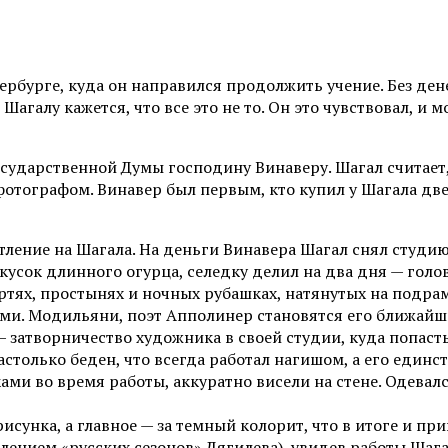
рбурге, куда он направился продолжить учение. Без ден
галу кажется, что все это не то. Он это чувствовал, и м
осударственной Думы господину Винаверу. Шагал считает,
 фотографом. Винавер был первым, кто купил у Шагала дв
ние на Шагала. На деньги Винавера Шагал снял студию 
кусок длинного огурца, селедку делил на два дня — голову
тертях, простынях и ночных рубашках, натянутых на подра
ми. Модильяни, поэт Апполинер становятся его ближай
 затворничество художника в своей студии, куда попаст
настолько беден, что всегда работал нагишом, а его един
сками во время работы, аккуратно висели на стене. Одева
сунка, а главное — за темный колорит, что в итоге и при
лением «русских сезонов» Дягилева), увидев работы Шага