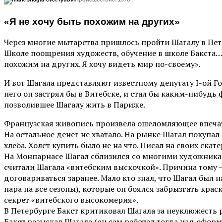
«Я не хочу быть похожим на других»
Через многие мытарства пришлось пройти Шагалу в Пете
Школе поощрения художеств, обучение в школе Бакста… Ша
похожим на других. Я хочу видеть мир по-своему».
И вот Шагала представляют известному депутату I-ой Г
него он застрял бы в Витебске, и стал бы каким-нибудь
позволившее Шагалу жить в Париже.
Французская живопись произвела ошеломляющее впечатле
На остальное денег не хватало. На рынке Шагал покупал 
хлеба. Холст купить было не на что. Писал на своих ска
На Монпарнасе Шагал сблизился со многими художника
считали Шагала «витебским выскочкой». Причина тому —
договариваться заранее. Мало кто знал, что Шагал был 
пара на все сезоны), которые он боялся забрызгать кра
секрет «витебского высокомерия».
В Петербурге Бакст критиковал Шагала за неуклюжесть ри
Бакст разыскал Шагала (он сам работал тогда над оформ