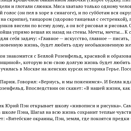
дели и глотали слюнки. Мяса хватало только одному чело
лос (он пел в хоре в синагоге), и по субботам вся округ
на скрипке), танцором (здорово танцевал с сестренкой), 
унков висели по всему дому, а он всё рисовал и рисовал
Мойша упрямо вешал их назад на стены. Мечты, мечты… К 
 себя задачу: «Главное — искусство, главное — писать, п
кновенную жизнь, будет любить одну необыкновенную жен
и он знакомится с Беллой Розенфельд, красивой и образо
енщиной», которую всю свою долгую жизнь будет любить
училась в Москве на женских курсах историка Герье. По
 Париж. Говорил: «Вернусь, и мы поженимся». И Белла жда
озенфельд. Впоследствии он скажет: «В нашей жизни, как 
жник Юрий Пэн открывает школу «живописи и рисунка». С
 школе Пэна, Шагал на всю жизнь сохранит теплые чувств
 «Витебские окраины, Пэн, земля, где покоятся предки — 