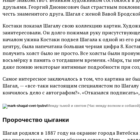
друзьями. Георгий Дионисович был страстным поклонник
честь знаменитого друга. Шагал с женой Вавой Бродск
Костаки показал Шагалу свою коллекцию картин. Художн
заинтересовали. Он долго пожимал руку присутствующе
началом ужина Костаки подвел Шагала к одной из его ран
центру, была напечатана большая черная цифра 8. Костак
получить холст было не просто. Все холсты были пронум
восьмёрку в память о тогдашнем времени. «Марк, ты ниче
даже помню некоторые интимные подробности при соз
Самое интересное заключалось в том, что картина не бы
Шагал, — «все-таки настоящим специалистом по Шагалу 
кончилось дело с автографом?». «Отказался подписать», 
Между тьмой и светом (Час между волком и собакой)
Пророчество цыганки
Шагал родился в 1887 году на окраине города Витебска
где продавалась главным образом селедка. Мать — влад