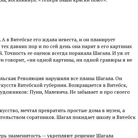
А в Витебске его ждала невеста, и он планирует
 тех давних пор и по сей день она парит в его картинах
й. Точность ее оценок всегда поражала Шагала. И уж от
 Он говорит, «ни одной картины, ни одной гравюры я не
ральская Революция нарушили все планы Шагала. Он
скусств Витебской губернии. Возвращается в Витебск,
удожников: Пуни, Малевича. Не забывает и про своего
кусство, мечтал превратить простые дома в музеи, а
ательством соратников. Шагал покидает школу и Витебск
перь знаменитость — укрепляют решение Шагала