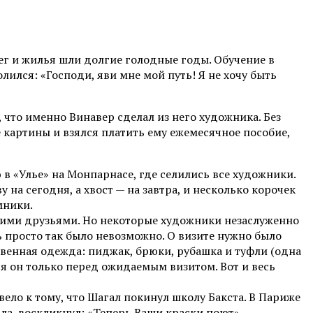
ег и жилья шли долгие голодные годы. Обучение в
олился: «Господи, яви мне мой путь! Я не хочу быть
 что именно Винавер сделал из него художника. Без
е картины и взялся платить ему ежемесячное пособие,
в «Улье» на Монпарнасе, где селились все художники.
 на сегодня, а хвост — на завтра, и несколько корочек
мники.
шими друзьями. Но некоторые художники незаслуженно
ь просто так было невозможно. О визите нужно было
ственная одежда: пиджак, брюки, рубашка и туфли (одна
лся он только перед ожидаемым визитом. Вот и весь
вело к тому, что Шагал покинул школу Бакста. В Париже
ла, воскликнул: «Теперь Ваши краски поют».