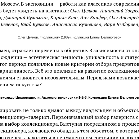
Moscow. В экспозиции — работы как классиков современно
 будет увидеть на выставке:
Олег Целков, Анатолий Звере
, Дмитрий Булныгин, Кирилл Кто, Аня Канфер, Оля Австрейх
еленок, Влад Кульков, Анастасия Кузнецова, Варя Выборова
Олег Целков. «Коллекция» (1989). Коллекция Елены Белоноговой
ен, отражает перемены в обществе. В зависимости от эпо
ождении — эстетическая ценность, уникальность и стату
этот период появились новые критерии отбора предмето
риативность. Всё это повлияло на развитие коллекцион
иями становится необязательным. Перед нами возникает
ением искусства?
ександр Цикаришвили. Археология-рисунка-1-2-3. Коллекция Елены Белоногов
изировать не только диалог между владельцем и объекто
ллекционер–галерист. Первоначальный выбор галериста с
а выбор коллекционера. Выступая посредником в процес
лекционера, желающего обладать тем объектом, с которы
ою очередь находится в перманентном состоянии необход