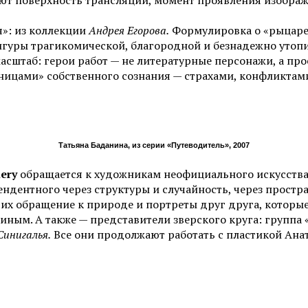
чают поверхность трансляции, момент проявления изобра
»: из коллекции
Андрея Егорова.
Формулировка о «рыцаре
игуры трагикомической, благородной и безнадежно утопич
асштаб: герои работ — не литературные персонажи, а пр
ьницами» собственного сознания — страхами, конфликта
Татьяна Баданина, из серии «Путеводитель», 2007
lery
обращается к художникам неофициального искусства 
дентного через структуры и случайность, через простра
 их обращение к природе и портреты друг друга, которы
иным. А также — представители зверского круга: группа 
инигалья.
Все они продолжают работать с пластикой Анат