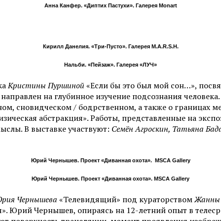
Анна Канфер. «Диптих Пастухи». Галерея Monart
Кирилл Данелия. «Три-Пусто». Галерея M.A.R.S.H.
Нальби. «Пейзаж». Галерея «ЛУЧ»
ка
Кристины Пуршиной
«Если бы это был мой сон…», посв
направлен на глубинное изучение подсознания человека.
ном, сновидческом / бодрственном, а также о границах м
зическая абстракция». Работы, представленные на экспоз
ыслы. В выставке участвуют:
Семён Агроскин, Татьяна Бада
Юрий Чернышев. Проект «Диванная охота». MSCA Gallery
Юрий Чернышев. Проект «Диванная охота». MSCA Gallery
рия Чернышева
«Телевидящий» под кураторством
Жанны 
». Юрий Чернышев, опираясь на 12-летний опыт в телеср