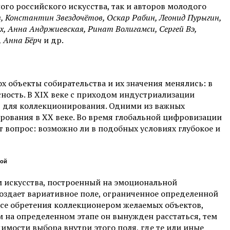
го российского искусства, так и авторов молодого
в, Константин Звездочётов, Оскар Рабин, Леонид Пурыгин,
, Анна Андржиевская, Ринат Волигамси, Сергей Вэ,
, Анна Бёрч
и др.
х объекты собирательства и их значения менялись: в
сность. В XIX веке с приходом индустриализации
в для коллекционирования. Одними из важных
ирования в XX веке. Во время глобальной цифровизации
 вопрос: возможно ли в подобных условиях глубокое и
ой
м искусства, построенный на эмоциональной
оздает вариативное поле, ограниченное определенной
се обретения коллекционером желаемых объектов,
м на определенном этапе он вынужден расстаться, тем
имости выбора внутри этого поля, где те или иные