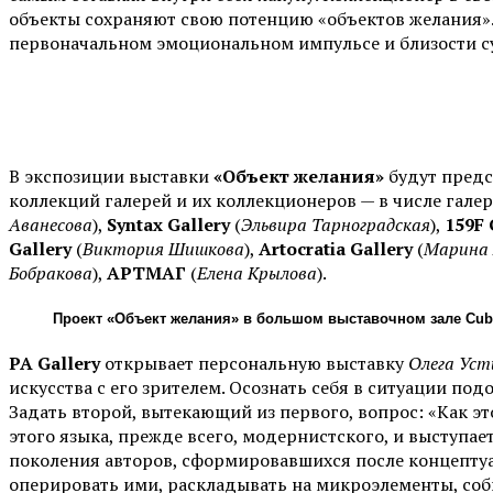
объекты сохраняют свою потенцию «объектов желания».
первоначальном эмоциональном импульсе и близости с
В экспозиции выставки
«Объект желания»
будут предс
коллекций галерей и их коллекционеров — в числе галер
Аванесова
),
Syntax Gallery
(
Эльвира Тарноградская
), ⁠
159F 
Gallery
(
Виктория Шишкова
),
Artocratia Gallery
(
Марина
Бобракова
),
АРТМАГ
(
Елена Крылова
).
Проект «Объект желания» в большом выставочном зале Cube
PA Gallery
открывает персональную выставку
Олега Уст
искусства с его зрителем. Осознать себя в ситуации п
Задать второй, вытекающий из первого, вопрос: «Как э
этого языка, прежде всего, модернистского, и выступа
поколения авторов, сформировавшихся после концептуа
оперировать ими, раскладывать на микроэлементы, соби