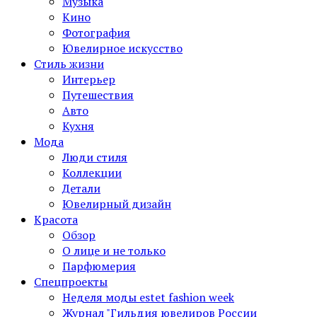
Музыка
Кино
Фотография
Ювелирное искусство
Стиль жизни
Интерьер
Путешествия
Авто
Кухня
Мода
Люди стиля
Коллекции
Детали
Ювелирный дизайн
Красота
Обзор
О лице и не только
Парфюмерия
Спецпроекты
Неделя моды estet fashion week
Журнал "Гильдия ювелиров России