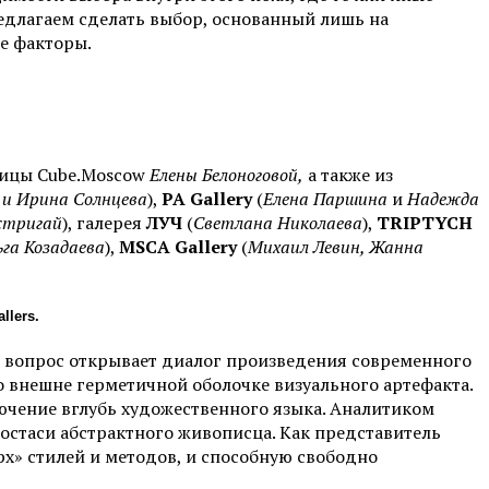
едлагаем сделать выбор, основанный лишь на
е факторы.
ницы Cube.Moscow
Елены Белоноговой,
а также из
 и Ирина Солнцева
),
PA Gallery
(
Елена Паршина
и
Надежда
стригай
), галерея
ЛУЧ
(
Светлана Николаева
),
TRIPTYCH
га Козадаева
),
MSCA Gallery
(
Михаил Левин, Жанна
lers.
тот вопрос открывает диалог произведения современного
ко внешне герметичной оболочке визуального артефакта.
лючение вглубь художественного языка. Аналитиком
постаси абстрактного живописца. Как представитель
х» стилей и методов, и способную свободно