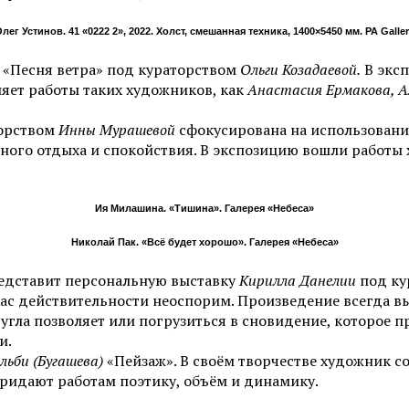
лег Устинов. 41 «0222 2», 2022. Холст, смешанная техника, 1400×5450 мм. PA Galle
 «Песня ветра» под кураторством
Ольги Козадаевой.
В эксп
няет работы таких художников, как
Анастасия Ермакова, А
орством
Инны Мурашевой
сфокусирована на использования
ьного отдыха и спокойствия. В экспозицию вошли работ
Ия Милашина. «Тишина». Галерея «Небеса»
Николай Пак. «Всё будет хорошо». Галерея «Небеса»
едставит персональную выставку
Кирилла Данелии
под ку
с действительности неоспорим. Произведение всегда выс
угла позволяет или погрузиться в сновидение, которое п
и.
льби (Бугашева)
«Пейзаж». В своём творчестве художник с
придают работам поэтику, объём и динамику.