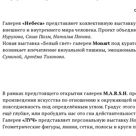
О
Галерея
«Небеса»
представляет коллективную выставку
внешнего и внутреннего мира человека. Проект объеди
Нурулова, Саша Палм, Наталья Попова.
Новая выставка «Белый свет» галереи
Monart
под курат
возникает впечатление визуальной тишины, эмоционал
Суминой, Артёма Тихонова.
В рамках предстоящего открытия галерея
M.A.R.S.H.
пр
произведения искусства по отношению к окружающей на
повседневность под определённым углом. Градус этого 
ещё глубже, или пробудить нас ото сна действительност
Галерея
«ЛУЧ»
представляет персональную выставку
На
Геометрические фигуры, линии, сетки, полосы и круги 