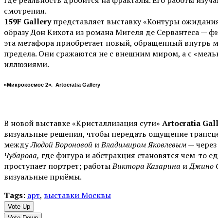
где реальность дробится на фракталы. Его работы изу
смотрения.
159F Gallery
представляет выставку «Контуры ожидания
образу Дон Кихота из романа Мигеля де Сервантеса — ф
эта метафора приобретает новый, обращенный внутрь м
предела. Они сражаются не с внешним миром, а с «мел
иллюзиями.
«Микрокосмос 2». Artocratia Gallery
В новой выставке «Кристаллизация сути»
Artocratia Gal
визуальные решения, чтобы передать ощущение трансцен
между
Людой Вороновой
и
Владимиром Яковлевым
— через
Чубарова,
где фигура и абстракция становятся чем-то ед
проступает портрет; работы
Виктора Казарина
и
Джино С
визуальные приёмы.
Tags:
арт
,
выставки Москвы
Vote Up
Vote Down