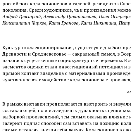
российских коллекционеров и галерей-резидентов Cube.
поколения. Среди художников, чьи произведения можно
Андрей Гросицкий, Александр Цикаришвили, Гоша Острецов
Константин Чирков, Катя Гранова, Катя Никитина, Петр Б
Культура коллекционирования, существуя с далёких врем
Древности и Средневековье — сакральный смысл, в Возр
начались существенные социокультурные перемены. В 
элементов оценки стали инвестиционный потенциал и ва
прямой контакт владельца с материальными произведен
чувственное взаимодействие коллекционера с произвед
Ал
В рамках выставки предполагается выстроить и визуал
составляющей, но и исследовать дуальность сцепки ко
выборкой произведений, тем самым оказывая влияние н
галерист подчас способен сам вставать на позицию кол
самым оставляя внутри себя лакуну. Коллекционер в св