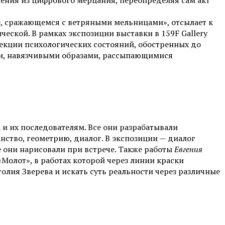
жения из цифрового мерцания, переопределяя сам акт
, сражающемся с ветряными мельницами», отсылает к
еской. В рамках экспозиции выставки в 159F Gallery
оекции психологических состояний, обостренных до
ми, навязчивыми образами, рассыпающимися
и их последователям. Все они разрабатывали
нство, геометрию, диалог. В экспозиции — диалог
е они нарисовали при встрече. Также работы
Евгения
«Молот», в работах которой через линии краски
олия Зверева и искать суть реальности через различные