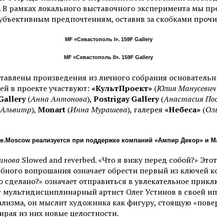
 В рамках локального выставочного эксперимента мы пр
убъективным предпочтениям, оставив за скобками прочи
MF «Севастополь I». 159F Gallery
MF «Севастополь II». 159F Gallery
тавлены произведения из личного собрания основатель
ей в проекте участвуют:
«КультПроект»
(
Юлия Манусевич
Gallery
(
Анна Антонова
),
Postrigay Gallery
(
Анастасия По
 Альвитр
),
Monart
(
Инна Мурашева
), галерея
«Небеса»
(
Оль
.Moscow реализуется при поддержке компаний «Ампир Декор» и Mal
инова
Slowed and reverbed. «Что я вижу перед собой?» Э
одобного вопрошания означает обрести первый из ключей 
то сделано?» означает отправиться в увлекательное прик
ет мультидисциплинарный артист Олег Устинов в своей и
лизма, он мыслит художника как фигуру, стоящую «повер
рая из них новые целостности.