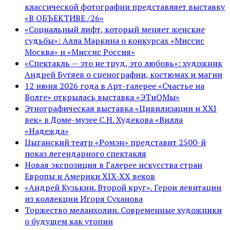
классической фотографии представляет выставку
«В ОБЪЕКТИВЕ /26»
«Социальный лифт, который меняет женские
судьбы»: Алла Маркина о конкурсах «Миссис
Москва» и «Миссис Россия»
«Спектакль — это не труд, это любовь»: художник
Андрей Бутяев о сценографии, костюмах и магии
12 июня 2026 года в Арт-галерее «Счастье на
Волге» открылась выставка «ЭТнОМы»
Этнографическая выставка «Цивилизации и ХХI
век» в Доме-музее С.Н. Худекова «Вилла
«Надежда»
Цыганский театр «Ромэн» представит 2500-й
показ легендарного спектакля
Новая экспозиция в Галерее искусства стран
Европы и Америки XIX-XX веков
«Андрей Кузькин. Второй круг». Герои левитации
из коллекции Игоря Суханова
Торжество меланхолии. Современные художники
о будущем как утопии