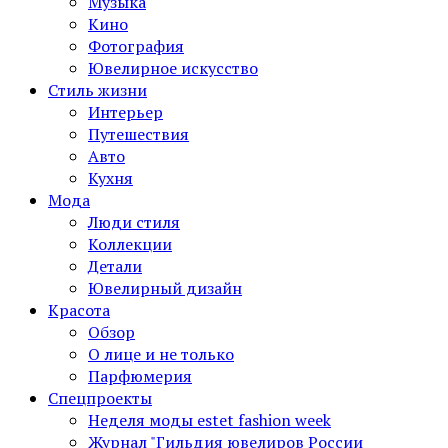
Музыка
Кино
Фотография
Ювелирное искусство
Стиль жизни
Интерьер
Путешествия
Авто
Кухня
Мода
Люди стиля
Коллекции
Детали
Ювелирный дизайн
Красота
Обзор
О лице и не только
Парфюмерия
Спецпроекты
Неделя моды estet fashion week
Журнал "Гильдия ювелиров России