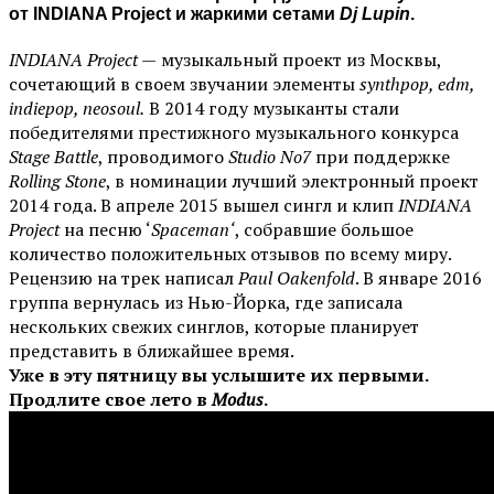
от
INDIANA Project
и жаркими сетами
Dj Lupin
.
INDIANA Project —
музыкальный проект из Москвы,
сочетающий в своем звучании элементы
synthpop, edm,
indiepop, neosoul.
В 2014 году музыканты стали
победителями престижного музыкального конкурса
Stage Battle
, проводимого
Studio No7
при поддержке
Rolling Stone
, в номинации лучший электронный проект
2014 года. В апреле 2015 вышел сингл и клип
INDIANA
Project
на песню ‘
Spaceman‘
, собравшие большое
количество положительных отзывов по всему миру.
Рецензию на трек написал
Paul Oakenfold
. В январе 2016
группа вернулась из Нью-Йорка, где записала
нескольких свежих синглов, которые планирует
представить в ближайшее время.
Уже в эту пятницу вы услышите их первыми.
Продлите свое лето в
Modus
.