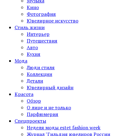
Музыка
Кино
Фотография
Ювелирное искусство
Стиль жизни
Интерьер
Путешествия
Авто
Кухня
Мода
Люди стиля
Коллекции
Детали
Ювелирный дизайн
Красота
Обзор
О лице и не только
Парфюмерия
Спецпроекты
Неделя моды estet fashion week
Журнал "Гильдия ювелиров России