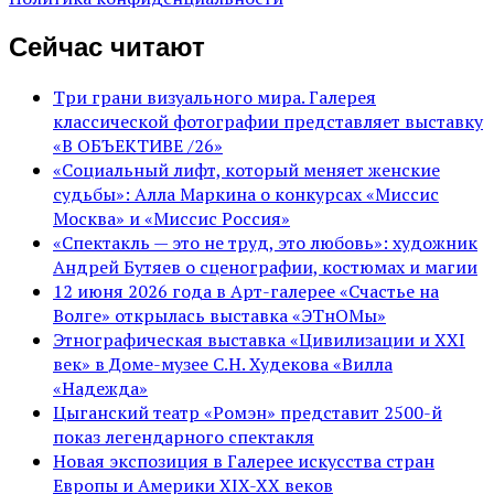
Сейчас читают
Три грани визуального мира. Галерея
классической фотографии представляет выставку
«В ОБЪЕКТИВЕ /26»
«Социальный лифт, который меняет женские
судьбы»: Алла Маркина о конкурсах «Миссис
Москва» и «Миссис Россия»
«Спектакль — это не труд, это любовь»: художник
Андрей Бутяев о сценографии, костюмах и магии
12 июня 2026 года в Арт-галерее «Счастье на
Волге» открылась выставка «ЭТнОМы»
Этнографическая выставка «Цивилизации и ХХI
век» в Доме-музее С.Н. Худекова «Вилла
«Надежда»
Цыганский театр «Ромэн» представит 2500-й
показ легендарного спектакля
Новая экспозиция в Галерее искусства стран
Европы и Америки XIX-XX веков