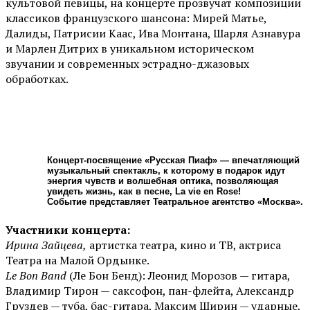
культовой певицы, на концерте прозвучат композиции
классиков французского шансона: Мирей Матье,
Далиды, Патрисии Каас, Ива Монтана, Шарля Азнавура
и Марлен Дитрих в уникальном историческом
звучании и современных эстрадно-джазовых
обработках.
Концерт-посвящение «Русская Пиаф» — впечатляющий
музыкальный спектакль, к которому в подарок идут
энергия чувств и волшебная оптика, позволяющая
увидеть жизнь, как в песне, La vie en Rose!
Событие представляет Театральное агентство «Москва».
Участники концерта:
Ирина Зайцева,
артистка театра, кино и ТВ, актриса
Театра на Малой Ордынке.
Le Bon Band
(Ле Бон Бенд): Леонид Морозов — гитара,
Владимир Тирон — саксофон, пан-флейта, Александр
Груздев — туба, бас-гитара, Максим Ширин — ударные,