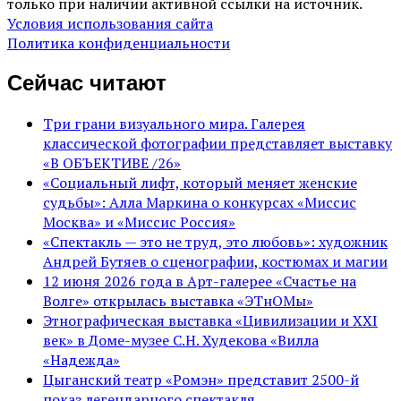
только при наличии активной ссылки на источник.
Условия использования сайта
Политика конфиденциальности
Сейчас читают
Три грани визуального мира. Галерея
классической фотографии представляет выставку
«В ОБЪЕКТИВЕ /26»
«Социальный лифт, который меняет женские
судьбы»: Алла Маркина о конкурсах «Миссис
Москва» и «Миссис Россия»
«Спектакль — это не труд, это любовь»: художник
Андрей Бутяев о сценографии, костюмах и магии
12 июня 2026 года в Арт-галерее «Счастье на
Волге» открылась выставка «ЭТнОМы»
Этнографическая выставка «Цивилизации и ХХI
век» в Доме-музее С.Н. Худекова «Вилла
«Надежда»
Цыганский театр «Ромэн» представит 2500-й
показ легендарного спектакля