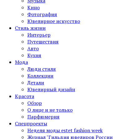
Музыка
Кино
Фотография
Ювелирное искусство
Стиль жизни
Интерьер
Путешествия
Авто
Кухня
Мода
Люди стиля
Коллекции
Детали
Ювелирный дизайн
Красота
Обзор
О лице и не только
Парфюмерия
Спецпроекты
Неделя моды estet fashion week
Журнал "Гильдия ювелиров России