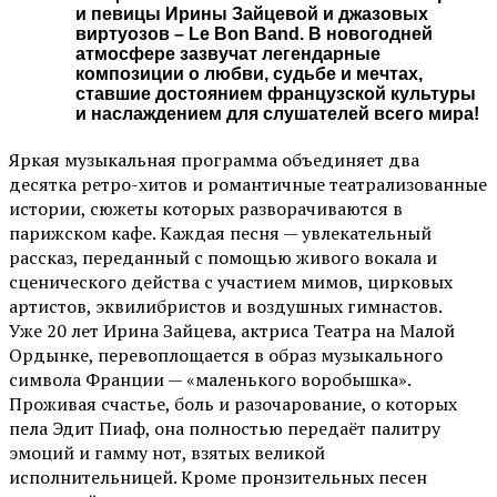
и певицы Ирины Зайцевой и джазовых
виртуозов – Le Bon Band. В новогодней
атмосфере зазвучат легендарные
композиции о любви, судьбе и мечтах,
ставшие достоянием французской культуры
и наслаждением для слушателей всего мира!
Яркая музыкальная программа объединяет два
десятка ретро-хитов и романтичные театрализованные
истории, сюжеты которых разворачиваются в
парижском кафе. Каждая песня — увлекательный
рассказ, переданный с помощью живого вокала и
сценического действа с участием мимов, цирковых
артистов, эквилибристов и воздушных гимнастов.
Уже 20 лет Ирина Зайцева, актриса Театра на Малой
Ордынке, перевоплощается в образ музыкального
символа Франции — «маленького воробышка».
Проживая счастье, боль и разочарование, о которых
пела Эдит Пиаф, она полностью передаёт палитру
эмоций и гамму нот, взятых великой
исполнительницей. Кроме пронзительных песен