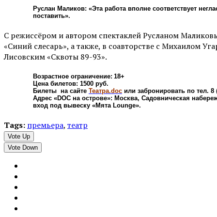
Руслан Маликов: «Эта работа вполне соответствует негл
поставить».
С режиссёром и автором спектаклей Русланом Маликовы
«Синий слесарь», а также, в соавторстве с Михаилом Уг
Лисовским «Сквоты 89-93».
Возрастное ограничение: 18+
Цена билетов: 1500 руб.
Билеты на сайте
Театра.doc
или забронировать по тел. 8 (
Адрес «DOC на острове»: Москва, Садовническая набережн
вход под вывеску «Мята Lounge».
Tags:
премьера
,
театр
Vote Up
Vote Down