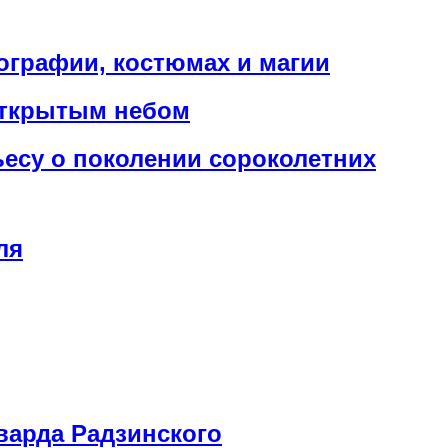
нографии, костюмах и магии
открытым небом
ьесу о поколении сороколетних
ля
варда Радзинского