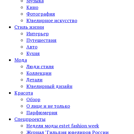
Музыка
Кино
Фотография
Ювелирное искусство
Стиль жизни
Интерьер
Путешествия
Авто
Кухня
Мода
Люди стиля
Коллекции
Детали
Ювелирный дизайн
Красота
Обзор
О лице и не только
Парфюмерия
Спецпроекты
Неделя моды estet fashion week
Журнал "Гильдия ювелиров России