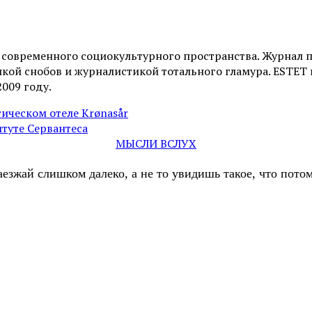
и современного социокультурного пространства. Журнал 
ой снобов и журналистикой тотального гламура. ESTET н
2009 году.
атическом отеле Krønasår
туте Сервантеса
МЫСЛИ ВСЛУХ
аезжай слишком далеко, а не то увидишь такое, что пот