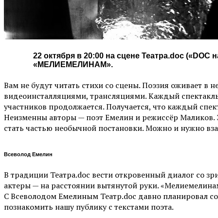
22 октября в 20:00 на сцене Театра.doc («DO
«МЕЛИЕМЕЛИНАМ».
Вам не будут читать стихи со сцены. Поэзия оживает в
видеоинсталляциями, трансляциями. Каждый спектакль 
участников продолжается. Получается, что каждый спе
Неизменны авторы — поэт Емелин и режиссёр Маликов. Э
стать частью необычной постановки. Можно и нужно вза
Всеволод Емелин
В традиции Театра.doc вести откровенный диалог со зри
актеры — на расстоянии вытянутой руки. «Мелиемелин
С Всеволодом Емелиным Театр.doc давно планировал со
познакомить нашу публику с текстами поэта.