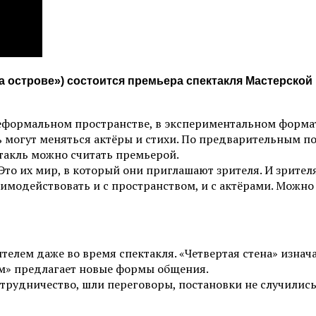
C на острове») состоится премьера спектакля Мастерск
 неформальном пространстве, в экспериментальном форма
могут меняться актёры и стихи. По предварительным под
ктакль можно считать премьерой.
то их мир, в который они приглашают зрителя. И зрител
имодействовать и с пространством, и с актёрами. Можно 
телем даже во время спектакля. «Четвертая стена» изнач
ам» предлагает новые формы общения.
трудничество, шли переговоры, постановки не случились