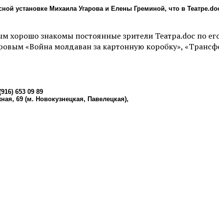
асной установке Михаила Угарова и Елены Греминой, что в Театре.d
м хорошо знакомы постоянные зрители Театра.doc по его
аровым «Война молдаван за картонную коробку», «Трансфе
916) 653 09 89
ая, 69 (м. Новокузнецкая, Павелецкая),