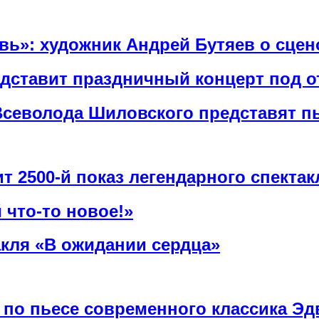
овь»: художник Андрей Бутяев о сце
едставит праздничный концерт под 
Всеволода Шиловского представят п
т 2500-й показ легендарного спектак
 что-то новое!»
акля «В ожидании сердца»
 по пьесе современного классика Эд