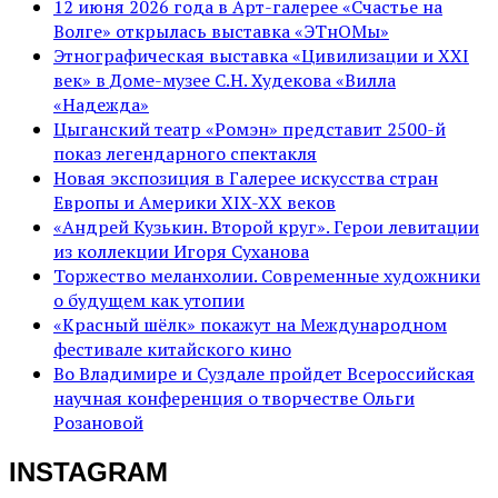
12 июня 2026 года в Арт-галерее «Счастье на
Волге» открылась выставка «ЭТнОМы»
Этнографическая выставка «Цивилизации и ХХI
век» в Доме-музее С.Н. Худекова «Вилла
«Надежда»
Цыганский театр «Ромэн» представит 2500-й
показ легендарного спектакля
Новая экспозиция в Галерее искусства стран
Европы и Америки XIX-XX веков
«Андрей Кузькин. Второй круг». Герои левитации
из коллекции Игоря Суханова
Торжество меланхолии. Современные художники
о будущем как утопии
«Красный шёлк» покажут на Международном
фестивале китайского кино
Во Владимире и Суздале пройдет Всероссийская
научная конференция о творчестве Ольги
Розановой
INSTAGRAM