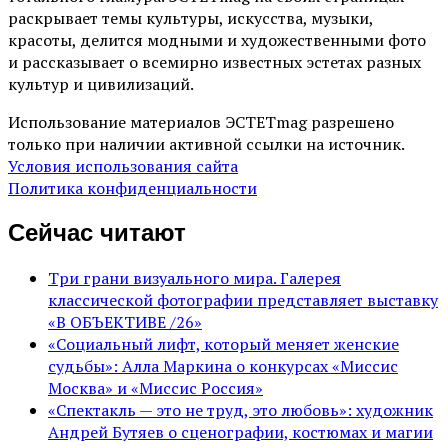
раскрывает темы культуры, искусства, музыки,
красоты, делится модными и художественными фото
и рассказывает о всемирно известных эстетах разных
культур и цивилизаций.
Использование материалов ЭСТЕТmag разрешено
только при наличии активной ссылки на источник.
Условия использования сайта
Политика конфиденциальности
Сейчас читают
Три грани визуального мира. Галерея
классической фотографии представляет выставку
«В ОБЪЕКТИВЕ /26»
«Социальный лифт, который меняет женские
судьбы»: Алла Маркина о конкурсах «Миссис
Москва» и «Миссис Россия»
«Спектакль — это не труд, это любовь»: художник
Андрей Бутяев о сценографии, костюмах и магии