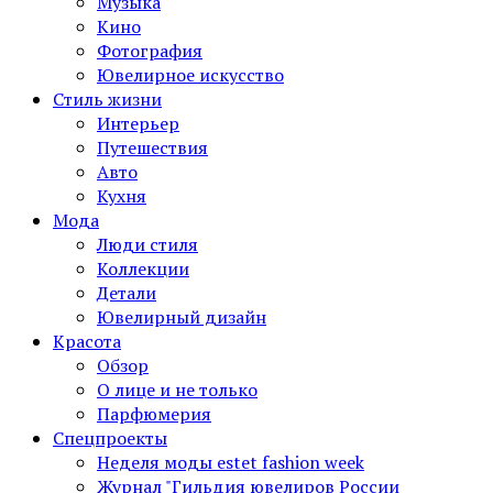
Музыка
Кино
Фотография
Ювелирное искусство
Стиль жизни
Интерьер
Путешествия
Авто
Кухня
Мода
Люди стиля
Коллекции
Детали
Ювелирный дизайн
Красота
Обзор
О лице и не только
Парфюмерия
Спецпроекты
Неделя моды estet fashion week
Журнал "Гильдия ювелиров России