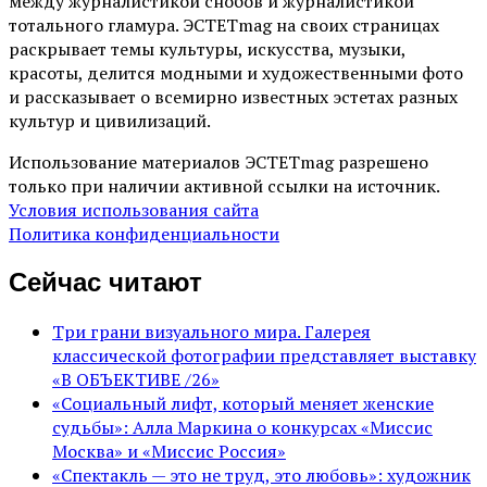
между журналистикой снобов и журналистикой
тотального гламура. ЭСТЕТmag на своих страницах
раскрывает темы культуры, искусства, музыки,
красоты, делится модными и художественными фото
и рассказывает о всемирно известных эстетах разных
культур и цивилизаций.
Использование материалов ЭСТЕТmag разрешено
только при наличии активной ссылки на источник.
Условия использования сайта
Политика конфиденциальности
Сейчас читают
Три грани визуального мира. Галерея
классической фотографии представляет выставку
«В ОБЪЕКТИВЕ /26»
«Социальный лифт, который меняет женские
судьбы»: Алла Маркина о конкурсах «Миссис
Москва» и «Миссис Россия»
«Спектакль — это не труд, это любовь»: художник