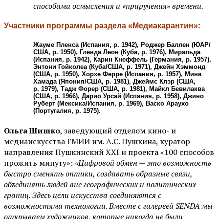
способами осмысления и «приручения» времени.
Участники программы раздела «Медиакарантин»:
Жауме Пленса (Испания, р. 1942), Роджер Баллен (ЮАР/
США, р. 1950), Гленда Леон (Куба, р. 1976), Миральда
(Испания, р. 1942), Карин Кнеффель (Германия, р. 1957),
Энтони Гойколеа (Куба/США, р. 1971), Джейн Хэммонд
(США, р. 1950), Хорхе Ферре (Испания, р. 1957), Мина
Хамада (Япония/США, р. 1981), Джеймс Клэр (США,
р. 1979), Тадж Форер (США, р. 1981), Майкл Бевилаква
(США, р. 1966), Дарио Урсай (Испания, р. 1958), Джино
Руберт (Мексика/Испания, р. 1969), Васко Араухо
(Португалия, р. 1975).
Ольга Шишко
, заведующий отделом кино- и
медиаискусства ГМИИ им. А.С. Пушкина, куратор
направления Пушкинский XXI и проекта «100 способов
прожить минуту»:
«Цифровой обмен — это возможность
быстро сменять оптики, создавать образные связи,
объединять людей вне географических и политических
границ. Здесь цели искусства соединяются с
возможностями технологии. Вместе с галереей SENDA мы
открываем художников, которые никогда не были