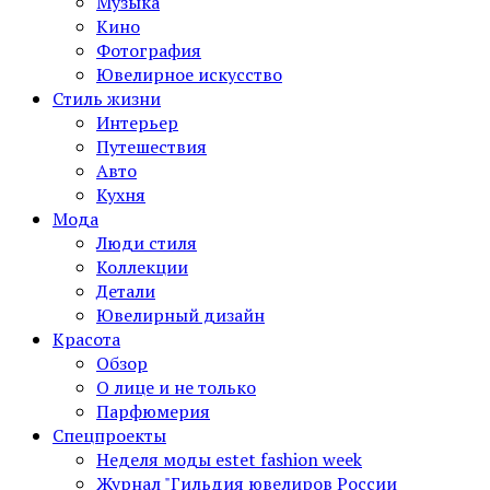
Музыка
Кино
Фотография
Ювелирное искусство
Стиль жизни
Интерьер
Путешествия
Авто
Кухня
Мода
Люди стиля
Коллекции
Детали
Ювелирный дизайн
Красота
Обзор
О лице и не только
Парфюмерия
Спецпроекты
Неделя моды estet fashion week
Журнал "Гильдия ювелиров России