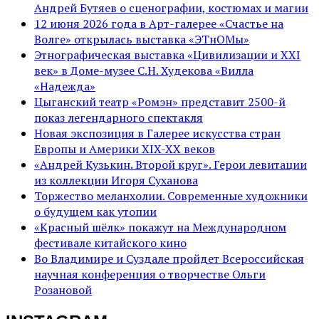
Андрей Бутяев о сценографии, костюмах и магии
12 июня 2026 года в Арт-галерее «Счастье на
Волге» открылась выставка «ЭТнОМы»
Этнографическая выставка «Цивилизации и ХХI
век» в Доме-музее С.Н. Худекова «Вилла
«Надежда»
Цыганский театр «Ромэн» представит 2500-й
показ легендарного спектакля
Новая экспозиция в Галерее искусства стран
Европы и Америки XIX-XX веков
«Андрей Кузькин. Второй круг». Герои левитации
из коллекции Игоря Суханова
Торжество меланхолии. Современные художники
о будущем как утопии
«Красный шёлк» покажут на Международном
фестивале китайского кино
Во Владимире и Суздале пройдет Всероссийская
научная конференция о творчестве Ольги
Розановой