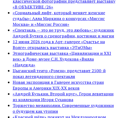
классической фотографии представляет выставку
«В ОБЪЕКТИВЕ /26»
«Социальный лифт, который меняет женские
судьбы»: Алла Маркина о конкурсах «Миссис
Москва» и «Миссис Россия»
«Спектакль — это не труд, это любовь»: художник
Андрей Бутяев о сценографии, костюмах и магии
12 июня 2026 года в Арт-галерее «Счастье на
Волге» открылась выставка «ЭТнОМы»
Этнографическая выставка «Цивилизации и ХХI
век» в Доме-музее С.Н. Худекова «Вилла
«Надежда»
Цыганский театр «Ромэн» представит 2500-й
показ легендарного спектакля
Новая экспозиция в Галерее искусства стран
Европы и Америки XIX-XX веков
«Андрей Кузькин. Второй круг». Герои левитации
из коллекции Игоря Суханова
Торжество меланхолии. Современные художники
о будущем как утопии
«Красный шёлк» покажут на Международном