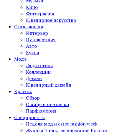
Музыка
Кино
Фотография
Ювелирное искусство
Стиль жизни
Интерьер
Путешествия
Авто
Кухня
Мода
Люди стиля
Коллекции
Детали
Ювелирный дизайн
Красота
Обзор
О лице и не только
Парфюмерия
Спецпроекты
Неделя моды estet fashion week
Журнал "Гильдия ювелиров России