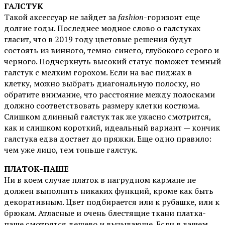
ГАЛСТУК
Такой аксессуар не зайдет за
fashion
-горизонт еще
долгие годы. Последнее модное слово о галстуках
гласит, что в 2019 году цветовые решения будут
состоять из винного, темно-синего, глубокого серого и
черного. Подчеркнуть высокий статус поможет темный
галстук с мелким горохом. Если на вас пиджак в
клетку, можно выбрать диагональную полоску, но
обратите внимание, что расстояние между полосками
должно соответствовать размеру клетки костюма.
Слишком длинный галстук так же ужасно смотрится,
как и слишком короткий, идеальный вариант — кончик
галстука едва достает до пряжки. Еще одно правило:
чем уже лицо, тем тоньше галстук.
ПЛАТОК-ПАШЕ
Ни в коем случае платок в нагрудном кармане не
должен выполнять никаких функций, кроме как быть
декоративным. Цвет подбирается или к рубашке, или к
брюкам. Атласные и очень блестящие ткани платка-
паше смотрятся дешево и вызывающе. Если в вашем