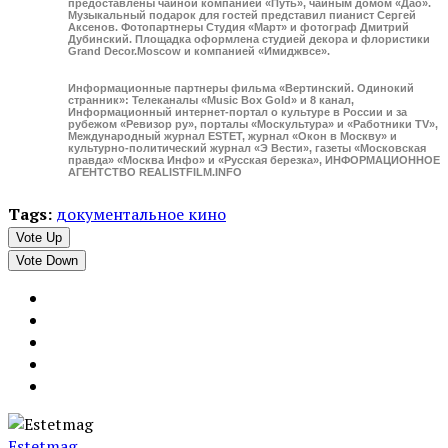
предоставлены чайной компанией «Путь», чайным домом «Дао».
Музыкальный подарок для гостей представил пианист Сергей
Аксенов. Фотопартнеры Студия «Март» и фотограф Дмитрий
Дубинский. Площадка оформлена студией декора и флористики
Grand Decor.Moscow и компанией «Имиджвсе».
Информационные партнеры фильма «Вертинский. Одинокий
странник»: Телеканалы «Music Box Gold» и 8 канал,
Информационный интернет-портал о культуре в России и за
рубежом «Ревизор ру», порталы «Москультура» и «Работники TV»,
Международный журнал ESTET, журнал «Окон в Москву» и
культурно-политический журнал «Э Вести», газеты «Московская
правда» «Москва Инфо» и «Русская березка», ИНФОРМАЦИОННОЕ
АГЕНТСТВО REALISTFILM.INFO
Tags:
документальное кино
Vote Up
Vote Down
Estetmag