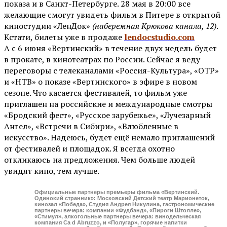
показа и в Санкт-Петербурге. 28 мая в 20:00 все
желающие смогут увидеть фильм в Питере в открытой
киностудии «ЛенДок»
(набережная Крюкова канала, 12)
.
Кстати, билеты уже в продаже
lendocstudio.com
А с 6 июня «Вертинский» в течение двух недель будет
в прокате, в кинотеатрах по России. Сейчас я веду
переговоры с телеканалами «Россия-Культура», «ОТР»
и «НТВ» о показе «Вертинского» в эфире в новом
сезоне. Что касается фестивалей, то фильм уже
приглашен на российские и международные смотры
«Бродский фест», «Русское зарубежье», «Лучезарный
Ангел», «Встречи в Сибири», «Влюбленные в
искусство». Надеюсь, будет ещё немало приглашений
от фестивалей и площадок. Я всегда охотно
откликаюсь на предложения. Чем больше людей
увидят кино, тем лучше.
Официальные партнеры премьеры фильма «Вертинский.
Одинокий странник»: Московский Детский театр Марионеток,
кинозал «Победа», Студия Андрея Никулина, гастрономические
партнеры вечера: компании «Фудбэнд», «Пироги Штолле»,
«Стимул», алкогольные партнеры вечера: винодельческая
компания Ca d Abruzzo, и «Полугар», горячие напитки