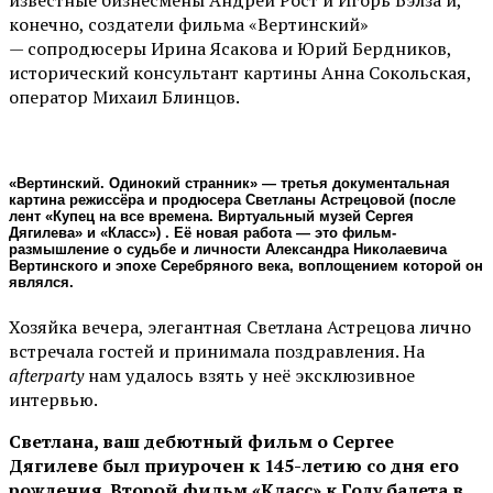
конечно, создатели фильма «Вертинский»
— сопродюсеры Ирина Ясакова и Юрий Бердников,
исторический консультант картины Анна Сокольская,
оператор Михаил Блинцов.
«Вертинский. Одинокий странник» — третья документальная
картина режиссёра и продюсера Светланы Астрецовой (после
лент «Купец на все времена. Виртуальный музей Сергея
Дягилева» и «Класс») . Её новая работа — это фильм-
размышление о судьбе и личности Александра Николаевича
Вертинского и эпохе Серебряного века, воплощением которой он
являлся.
Хозяйка вечера, элегантная Светлана Астрецова лично
встречала гостей и принимала поздравления. На
afterparty
нам удалось взять у неё эксклюзивное
интервью.
Светлана, ваш дебютный фильм о Сергее
Дягилеве был приурочен к 145-летию со дня его
рождения. Второй фильм «Класс» к Году балета в