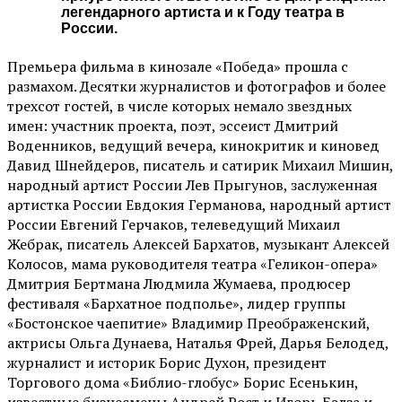
легендарного артиста и к Году театра в
России.
Премьера фильма в кинозале «Победа» прошла с
размахом. Десятки журналистов и фотографов и более
трехсот гостей, в числе которых немало звездных
имен: участник проекта, поэт, эссеист Дмитрий
Воденников, ведущий вечера, кинокритик и киновед
Давид Шнейдеров, писатель и сатирик Михаил Мишин,
народный артист России Лев Прыгунов, заслуженная
артистка России Евдокия Германова, народный артист
России Евгений Герчаков, телеведущий Михаил
Жебрак, писатель Алексей Бархатов, музыкант Алексей
Колосов, мама руководителя театра «Геликон-опера»
Дмитрия Бертмана Людмила Жумаева, продюсер
фестиваля «Бархатное подполье», лидер группы
«Бостонское чаепитие» Владимир Преображенский,
актрисы Ольга Дунаева, Наталья Фрей, Дарья Белодед,
журналист и историк Борис Духон, президент
Торгового дома «Библио-глобус» Борис Есенькин,
известные бизнесмены Андрей Рост и Игорь Бэлза и,