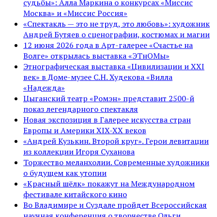
судьбы»: Алла Маркина о конкурсах «Миссис
Москва» и «Миссис Россия»
«Спектакль — это не труд, это любовь»: художник
Андрей Бутяев о сценографии, костюмах и магии
12 июня 2026 года в Арт-галерее «Счастье на
Волге» открылась выставка «ЭТнОМы»
Этнографическая выставка «Цивилизации и ХХI
век» в Доме-музее С.Н. Худекова «Вилла
«Надежда»
Цыганский театр «Ромэн» представит 2500-й
показ легендарного спектакля
Новая экспозиция в Галерее искусства стран
Европы и Америки XIX-XX веков
«Андрей Кузькин. Второй круг». Герои левитации
из коллекции Игоря Суханова
Торжество меланхолии. Современные художники
о будущем как утопии
«Красный шёлк» покажут на Международном
фестивале китайского кино
Во Владимире и Суздале пройдет Всероссийская
научная конференция о творчестве Ольги