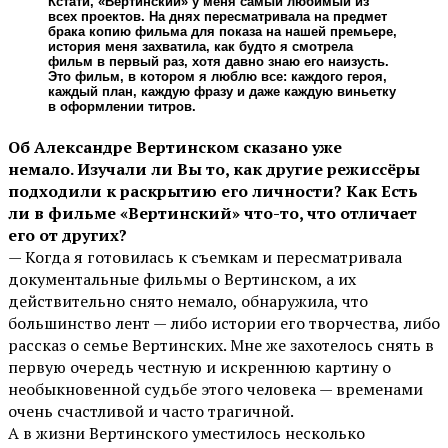
Кстати, «Вертинский» у меня самый любимый из
всех проектов. На днях пересматривала на предмет
брака копию фильма для показа на нашей премьере,
история меня захватила, как будто я смотрела
фильм в первый раз, хотя давно знаю его наизусть.
Это фильм, в котором я люблю все: каждого героя,
каждый план, каждую фразу и даже каждую виньетку
в оформлении титров.
Об Александре Вертинском сказано уже
немало. Изучали ли Вы то, как другие режиссёры
подходили к раскрытию его личности? Как Есть
ли в фильме «Вертинский» что-то, что отличает
его от других?
— Когда я готовилась к съемкам и пересматривала
документальные фильмы о Вертинском, а их
действительно снято немало, обнаружила, что
большинство лент — либо истории его творчества, либо
рассказ о семье Вертинских. Мне же захотелось снять в
первую очередь честную и искреннюю картину о
необыкновенной судьбе этого человека — временами
очень счастливой и часто трагичной.
А в жизни Вертинского уместилось несколько