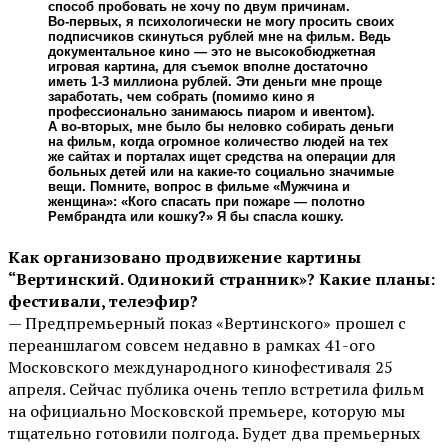
способ пробовать не хочу по двум причинам.
Во-первых, я психологически не могу просить своих
подписчиков скинуться рублей мне на фильм. Ведь
документальное кино — это не высокобюджетная
игровая картина, для съемок вполне достаточно
иметь 1-3 миллиона рублей. Эти деньги мне проще
заработать, чем собрать (помимо кино я
профессионально занимаюсь пиаром и ивентом).
А во-вторых, мне было бы неловко собирать деньги
на фильм, когда огромное количество людей на тех
же сайтах и порталах ищет средства на операции для
больных детей или на какие-то социально значимые
вещи. Помните, вопрос в фильме «Мужчина и
женщина»: «Кого спасать при пожаре — полотно
Рембрандта или кошку?» Я бы спасла кошку.
Как организовано продвижение картины
“Вертинский. Одинокий странник»? Какие планы:
фестивали, телеэфир?
— Предпремьерный показ «Вертинского» прошел с
переаншлагом совсем недавно в рамках 41-ого
Московского международного кинофестиваля 25
апреля. Сейчас публика очень тепло встретила фильм
на официально Московской премьере, которую мы
тщательно готовили полгода. Будет два премьерных