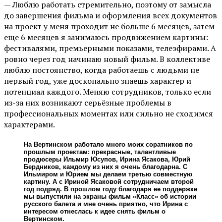
— Люблю работать стремительно, поэтому от замысла
до завершения фильма и оформления всех документов
на проект у меня проходит не больше 6 месяцев, затем
еще 6 месяцев я занимаюсь продвижением картины:
фестивалями, премьерными показами, телеэфирами. А
ровно через год начинаю новый фильм. В коллективе
люблю постоянство, когда работаешь с людьми не
первый год, уже досконально знаешь характер и
потенциал каждого. Меняю сотрудников, только если
из-за них возникают серьёзные проблемы в
профессиональных моментах или сильно не сходимся
характерами.
На Вертинском работало много моих соратников по
прошлым проектам: прекрасные, талантливые
продюсеры Ильмир Юсупов, Ирина Ясакова, Юрий
Бердников, каждому из них я очень благодарна. С
Ильмиром и Юрием мы делаем третью совместную
картину. А с Ириной Ясаковой сотрудничаем второй
год подряд. В прошлом году благодаря ее поддержке
мы выпустили на экраны фильм «Класс» об истории
русского балета и мне очень приятно, что Ирина с
интересом отнеслась к идее снять фильм о
Вертинском.