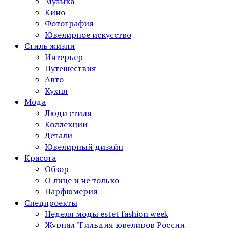
Музыка
Кино
Фотография
Ювелирное искусство
Стиль жизни
Интерьер
Путешествия
Авто
Кухня
Мода
Люди стиля
Коллекции
Детали
Ювелирный дизайн
Красота
Обзор
О лице и не только
Парфюмерия
Спецпроекты
Неделя моды estet fashion week
Журнал "Гильдия ювелиров России