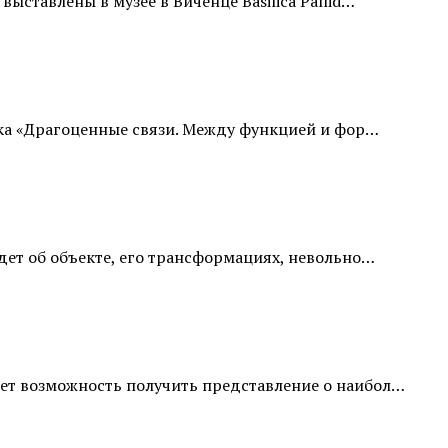
ставлены в музее в Виченце Basilica Pallid…
авка «Драгоценные связи. Между функцией и фор…
идет об объекте, его трансформациях, невольно…
ает возможность получить представление о наибол…