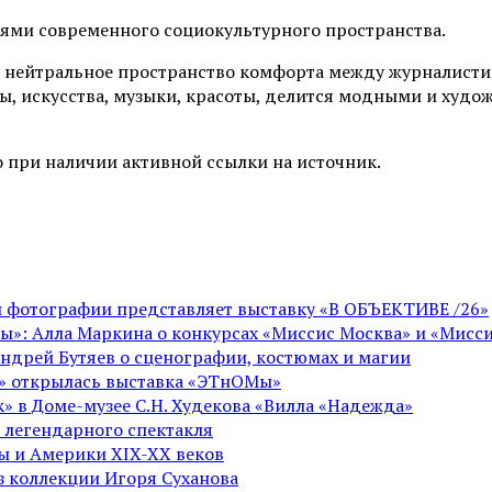
иями современного социокультурного пространства.
 нейтральное пространство комфорта между журналистик
ы, искусства, музыки, красоты, делится модными и худо
 при наличии активной ссылки на источник.
ой фотографии представляет выставку «В ОБЪЕКТИВЕ /26»
ы»: Алла Маркина о конкурсах «Миссис Москва» и «Мисси
Андрей Бутяев о сценографии, костюмах и магии
ге» открылась выставка «ЭТнОМы»
» в Доме-музее С.Н. Худекова «Вилла «Надежда»
 легендарного спектакля
пы и Америки XIX-XX веков
из коллекции Игоря Суханова