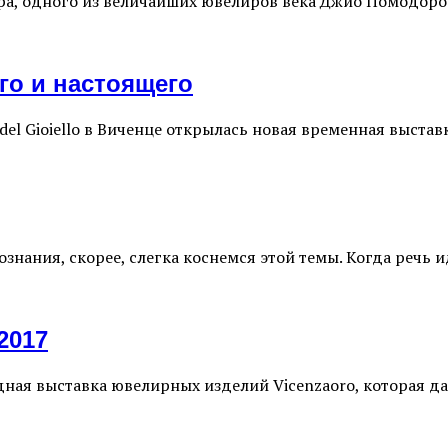
а, одного из величайших ювелиров века Джио Помодоро вы
го и настоящего
 del Gioiello в Виченце открылась новая временная выст
знания, скорее, слегка коснемся этой темы. Когда речь 
2017
дная выставка ювелирных изделий Vicenzaoro, которая д