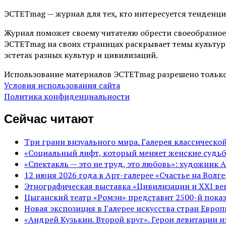
ЭСТЕТmag — журнал для тех, кто интересуется тенденц
Журнал поможет своему читателю обрести своеобразное
ЭСТЕТmag на своих страницах раскрывает темы культур
эстетах разных культур и цивилизаций.
Использование материалов ЭСТЕТmag разрешено только
Условия использования сайта
Политика конфиденциальности
Сейчас читают
Три грани визуального мира. Галерея классическ
«Социальный лифт, который меняет женские судьб
«Спектакль — это не труд, это любовь»: художник 
12 июня 2026 года в Арт-галерее «Счастье на Вол
Этнографическая выставка «Цивилизации и ХХI век
Цыганский театр «Ромэн» представит 2500-й показ
Новая экспозиция в Галерее искусства стран Евро
«Андрей Кузькин. Второй круг». Герои левитации 