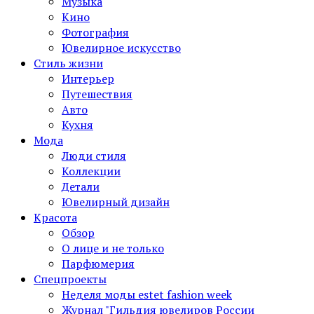
Музыка
Кино
Фотография
Ювелирное искусство
Стиль жизни
Интерьер
Путешествия
Авто
Кухня
Мода
Люди стиля
Коллекции
Детали
Ювелирный дизайн
Красота
Обзор
О лице и не только
Парфюмерия
Спецпроекты
Неделя моды estet fashion week
Журнал "Гильдия ювелиров России