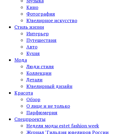
Музыка
Кино
Фотография
Ювелирное искусство
Стиль жизни
Интерьер
Путешествия
Авто
Кухня
Мода
Люди стиля
Коллекции
Детали
Ювелирный дизайн
Красота
Обзор
О лице и не только
Парфюмерия
Спецпроекты
Неделя моды estet fashion week
Журнал "Гильдия ювелиров России