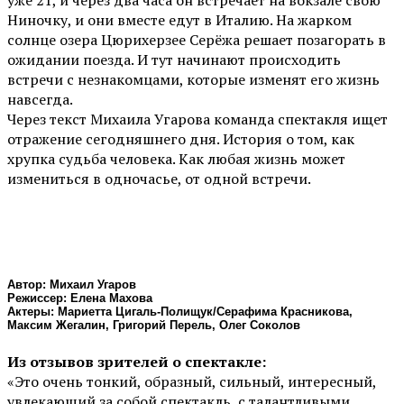
уже 21, и через два часа он встречает на вокзале свою
Ниночку, и они вместе едут в Италию. На жарком
солнце озера Цюрихерзее Серёжа решает позагорать в
ожидании поезда. И тут начинают происходить
встречи с незнакомцами, которые изменят его жизнь
навсегда.
Через текст Михаила Угарова команда спектакля ищет
отражение сегодняшнего дня. История о том, как
хрупка судьба человека. Как любая жизнь может
измениться в одночасье, от одной встречи.
Автор: Михаил Угаров
Режиссер: Елена Махова
Актеры: Мариетта Цигаль-Полищук/Серафима Красникова,
Максим Жегалин, Григорий Перель, Олег Соколов
Из отзывов зрителей о спектакле:
«Это очень тонкий, образный, сильный, интересный,
увлекающий за собой спектакль, с талантливыми