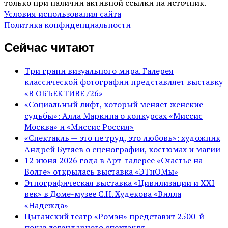
только при наличии активной ссылки на источник.
Условия использования сайта
Политика конфиденциальности
Сейчас читают
Три грани визуального мира. Галерея
классической фотографии представляет выставку
«В ОБЪЕКТИВЕ /26»
«Социальный лифт, который меняет женские
судьбы»: Алла Маркина о конкурсах «Миссис
Москва» и «Миссис Россия»
«Спектакль — это не труд, это любовь»: художник
Андрей Бутяев о сценографии, костюмах и магии
12 июня 2026 года в Арт-галерее «Счастье на
Волге» открылась выставка «ЭТнОМы»
Этнографическая выставка «Цивилизации и ХХI
век» в Доме-музее С.Н. Худекова «Вилла
«Надежда»
Цыганский театр «Ромэн» представит 2500-й
показ легендарного спектакля